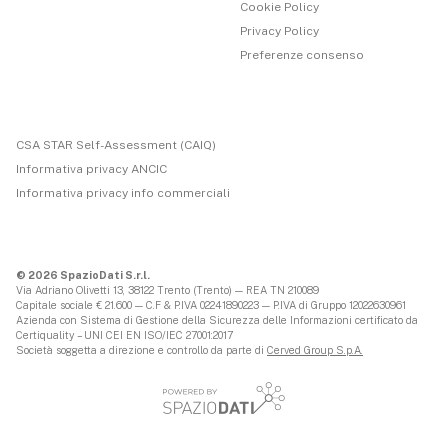
Cookie Policy
Privacy Policy
Preferenze consenso
CSA STAR Self-Assessment (CAIQ)
Informativa privacy ANCIC
Informativa privacy info commerciali
© 2026 SpazioDati S.r.l.
Via Adriano Olivetti 13, 38122 Trento (Trento) — REA TN 210089
Capitale sociale € 21.600 — C.F & P.IVA 02241890223 — P.IVA di Gruppo 12022630961
Azienda con Sistema di Gestione della Sicurezza delle Informazioni certificato da
Certiquality – UNI CEI EN ISO/IEC 27001:2017
Società soggetta a direzione e controllo da parte di
Cerved Group S.p.A.