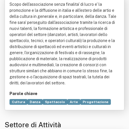
Scopo dell'associazione senza finalita' di lucro e' la
promozione e la diffusione in italia e all'estero delle artio e
della cultura in generale e, in particolare, della danza. Tale
fine sara' perseguito dall'associazione tramite la ricerca di
nuovi talenti, la formazione artistica e professionale di
operatori del settore (danzatori, artisti, lavoratori dello
spettacolo, tecnici, e operatori culturali) la produzione e la
distribuzione di spettacoli ed eventi artistici e culturali in
genere, l'organizzazione di festivals e di rassegne, la
pubblicazione di materiale, la realizzazione di prodotti
audiovisivi e multimediali, la creazione di consorzi con
strutture similari che abbiano in comune lo stesso fine, la
gestione e-o l'acquisizione di spazi teatrali, la tutela dei
diritti, dei lavoratori del settore.
Parole chiave
Cultura
Danza
Spettacolo
Arte
Progettazione
Formazione
Laboratorio
Prodotto (economia)
Empirismo
Italia
Concerto
Organizzazione
Settore di Attività
Distribuzione commerciale
Produzione
Tecnica