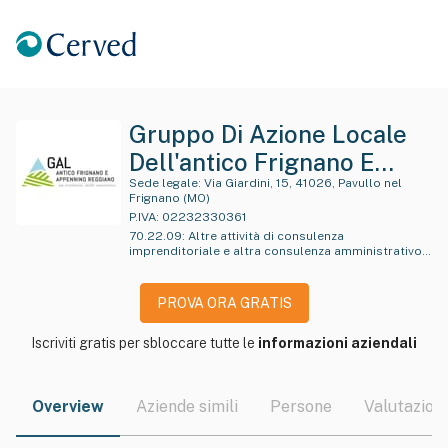
Gruppo Di Azione Locale
Dell'antico Frignano E
Dell'appennino Reggiano
Sede legale:
Via Giardini, 15, 41026, Pavullo nel
Frignano (MO)
Società Cooperativa
P.IVA:
02232330361
70.22.09
:
Altre attività di consulenza
Abbreviabile In G.a.l.
imprenditoriale e altra consulenza amministrativo-
gestionale e pianificazione aziendale
Antico Frignano E
Appennino Reggiano Soc.
PROVA ORA GRATIS
Coop.
Iscriviti gratis per sbloccare tutte le
informazioni aziendali
Overview
Aziende simili
Persone
Valutazioni