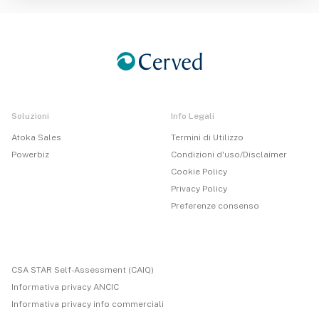
ocietà Cooperativa Abbreviabile In G.a.l. Antico Fr
ignano E Appennino Reggiano Soc. Coop.
Soluzioni
Info Legali
Atoka Sales
Termini di Utilizzo
Powerbiz
Condizioni d'uso/Disclaimer
Cookie Policy
Privacy Policy
Preferenze consenso
CSA STAR Self-Assessment (CAIQ)
Informativa privacy ANCIC
Informativa privacy info commerciali