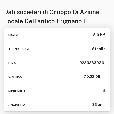
Dati societari di
Gruppo Di Azione
Locale Dell'antico Frignano E
Dell'appennino Reggiano Società
8.0 K €
RICAVI
Cooperativa Abbreviabile In G.a.l.
Antico Frignano E Appennino
Stabile
TREND RICAVI
Reggiano Soc. Coop.
02232330361
P.IVA
70.22.09
C. ATECO
5
DIPENDENTI
32 anni
ANZIANITÁ