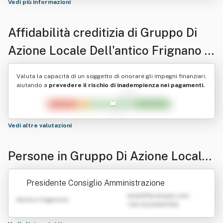
Vedi più informazioni
Affidabilità creditizia di
Gruppo Di
Azione Locale Dell'antico Frignano E
Dell'appennino Reggiano Società
Valuta la capacità di un soggetto di onorare gli impegni finanziari,
Cooperativa Abbreviabile In G.a.l.
aiutando a
prevedere il rischio di inadempienza nei pagamenti.
Antico Frignano E Appennino
Reggiano Soc. Coop.
Vedi altre valutazioni
Persone in Gruppo Di Azione Locale
Dell'antico Frignano E Dell'appennin
Presidente Consiglio Amministrazione
o Reggiano Società Cooperativa Abb
emailATexample.com
Nome e Cognome
+39 0123456789
reviabile In G.a.l. Antico Frignano E A