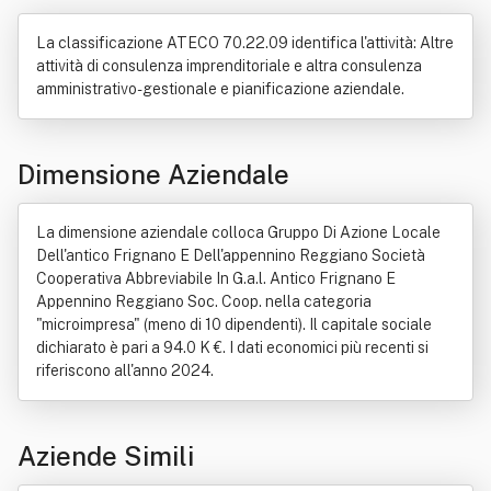
Impatto ambientale
Investimenti
Legge
Ricerca scientifica
Tecnologia
La classificazione ATECO 70.22.09 identifica l'attività: Altre
Tecnologie dell'informazione e della comunicazione
attività di consulenza imprenditoriale e altra consulenza
Territorio
amministrativo-gestionale e pianificazione aziendale.
Dimensione Aziendale
La dimensione aziendale colloca Gruppo Di Azione Locale
Dell'antico Frignano E Dell'appennino Reggiano Società
Cooperativa Abbreviabile In G.a.l. Antico Frignano E
Appennino Reggiano Soc. Coop. nella categoria
"microimpresa" (meno di 10 dipendenti). Il capitale sociale
dichiarato è pari a 94.0 K €. I dati economici più recenti si
riferiscono all'anno 2024.
Aziende Simili