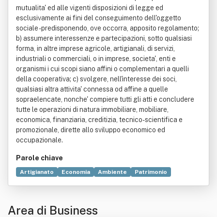
mutualita' ed alle vigenti disposizioni di legge ed
esclusivamente ai fini del conseguimento dell'oggetto
sociale - predisponendo, ove occorra, apposito regolamento;
b) assumere interessenze e partecipazioni, sotto qualsiasi
forma, in altre imprese agricole, artigianali, di servizi,
industriali o commerciali, o in imprese, societa', enti e
organismi i cui scopi siano affini o complementari a quelli
della cooperativa; c) svolgere, nell'interesse dei soci,
qualsiasi altra attivita' connessa od affine a quelle
sopraelencate, nonche' compiere tutti gli atti e concludere
tutte le operazioni di natura immobiliare, mobiliare,
economica, finanziaria, creditizia, tecnico-scientifica e
promozionale, dirette allo sviluppo economico ed
occupazionale.
Parole chiave
Artigianato
Economia
Ambiente
Patrimonio
Sviluppo economico
Società cooperativa
Promozione
Turismo
Agricoltura
Occupazione
Leadership
Area di Business
Strategia
Cultura
Servizio
Base di dati