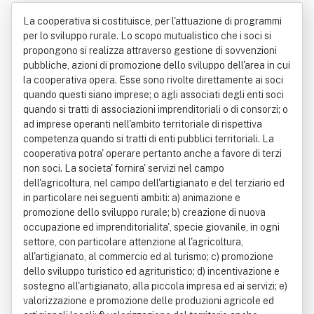
ale Dell'antico Frignano E Dell'appen
La cooperativa si costituisce, per l'attuazione di programmi
nino Reggiano Società Cooperativa
per lo sviluppo rurale. Lo scopo mutualistico che i soci si
propongono si realizza attraverso gestione di sovvenzioni
Abbreviabile In G.a.l. Antico Frignano
pubbliche, azioni di promozione dello sviluppo dell'area in cui
la cooperativa opera. Esse sono rivolte direttamente ai soci
E Appennino Reggiano Soc. Coop.
quando questi siano imprese; o agli associati degli enti soci
quando si tratti di associazioni imprenditoriali o di consorzi; o
ad imprese operanti nell'ambito territoriale di rispettiva
competenza quando si tratti di enti pubblici territoriali. La
cooperativa potra' operare pertanto anche a favore di terzi
non soci. La societa' fornira' servizi nel campo
dell'agricoltura, nel campo dell'artigianato e del terziario ed
in particolare nei seguenti ambiti: a) animazione e
promozione dello sviluppo rurale; b) creazione di nuova
occupazione ed imprenditorialita', specie giovanile, in ogni
settore, con particolare attenzione al l'agricoltura,
all'artigianato, al commercio ed al turismo; c) promozione
dello sviluppo turistico ed agrituristico; d) incentivazione e
sostegno all'artigianato, alla piccola impresa ed ai servizi; e)
valorizzazione e promozione delle produzioni agricole ed