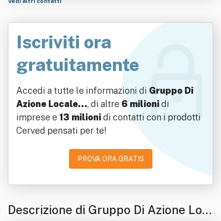
ppennino Reggiano Soc. Coop.
Vedi altri contatti
Iscriviti ora
gratuitamente
Accedi a tutte le informazioni di
Gruppo Di
Azione Locale…
, di altre
6 milioni
di
imprese e
13 milioni
di contatti con i prodotti
Cerved pensati per te!
PROVA ORA GRATIS
Descrizione di Gruppo Di Azione Loc