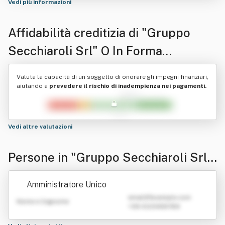
Vedi più informazioni
Affidabilità creditizia di
"Gruppo
Secchiaroli Srl" O In Forma
Abbreviata "Secchiaroli Srl"
Valuta la capacità di un soggetto di onorare gli impegni finanziari,
aiutando a
prevedere il rischio di inadempienza nei pagamenti.
Vedi altre valutazioni
Persone in "Gruppo Secchiaroli Srl"
O In Forma Abbreviata "Secchiaroli
Amministratore Unico
Srl"
emailATexample.com
Nome e Cognome
+39 0123456789