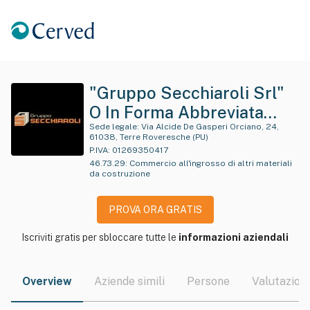
"Gruppo Secchiaroli Srl"
O In Forma Abbreviata
"Secchiaroli Srl"
Sede legale:
Via Alcide De Gasperi Orciano, 24,
61038, Terre Roveresche (PU)
P.IVA:
01269350417
46.73.29
:
Commercio all'ingrosso di altri materiali
da costruzione
PROVA ORA GRATIS
Iscriviti gratis per sbloccare tutte le
informazioni aziendali
Overview
Aziende simili
Persone
Valutazioni