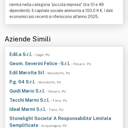
rientra nella categoria "piccola impresa" (tra 10 e 49
dipendenti). Il capitale sociale ammonta a 100.0 K €. I dati
economici più recenti si riferiscono all'anno 2025.
Aziende Simili
Edil.a S.r.l.
• Cagli, PU
Geom. Severini Felice - S.r.l.
• Pesaro, PU
Edil Marotta Srl
• Mondolfo, PU
P.g. 64 S.r.l.
• Mondolfo, PU
Guidi Mario S.r.l.
• Pesaro, PU
Tecchi Marmi S.r.l.
• Fano, PU
Ideal Marmi S.r.l.
• Fano, PU
Stonelight Societa' A Responsabilita' Limitata
Semplificata
• Acqualagna, PU