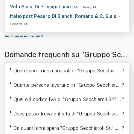
Vela S.a.s. Di Principi Lucio
• Mondavio, PU
Italexport Pesaro Di Bianchi Romano & C. S.a.s.
•
Pesaro, PU
Vedi più aziende simili
Domande frequenti su "Gruppo Secc
hiaroli Srl" O In Forma Abbreviata "S
Quali sono i ricavi annuali di "Gruppo Secchiaroli
?
ecchiaroli Srl"
Srl" O In Forma Abbreviata "Secchiaroli Srl"
Quante persone lavorano in "Gruppo Secchiaroli
?
Srl" O In Forma Abbreviata "Secchiaroli Srl"
Qual è il codice IVA di "Gruppo Secchiaroli Srl" O
?
In Forma Abbreviata "Secchiaroli Srl"
Dove posso trovare il sito di "Gruppo Secchiaroli
?
Srl" O In Forma Abbreviata "Secchiaroli Srl"
Da quanti anni opera "Gruppo Secchiaroli Srl" O I
?