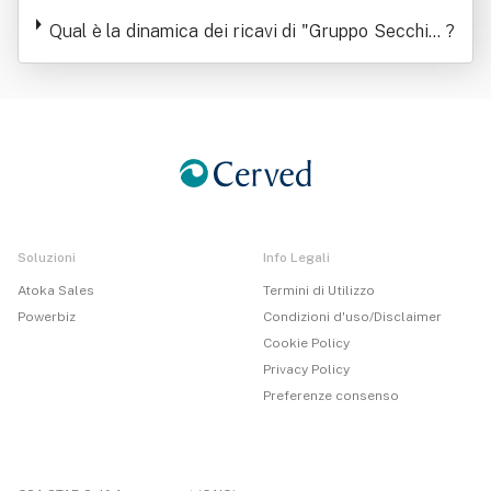
n Forma Abbreviata "Secchiaroli Srl"
Qual è la dinamica dei ricavi di "Gruppo Secchiar
?
oli Srl" O In Forma Abbreviata "Secchiaroli Srl"
Soluzioni
Info Legali
Atoka Sales
Termini di Utilizzo
Powerbiz
Condizioni d'uso/Disclaimer
Cookie Policy
Privacy Policy
Preferenze consenso