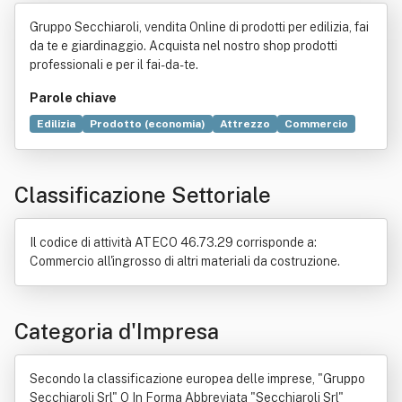
Srl" O In Forma Abbreviata "Secchia
Gruppo Secchiaroli, vendita Online di prodotti per edilizia, fai
roli Srl"
da te e giardinaggio. Acquista nel nostro shop prodotti
professionali e per il fai-da-te.
Parole chiave
Edilizia
Prodotto (economia)
Attrezzo
Commercio
Giardinaggio
Materiali da costruzione
Paesaggio
Costruzione
Casa
Prezzo
Bricolage
Classificazione Settoriale
Sviluppo sostenibile
Architettura sostenibile
Carta
Cantiere
Internet
Abbigliamento
Prefabbricato
Ceramica
Industria
Ricerca scientifica
Servizio
Il codice di attività ATECO 46.73.29 corrisponde a:
Commercio all'ingrosso di altri materiali da costruzione.
Categoria d'Impresa
Secondo la classificazione europea delle imprese, "Gruppo
Secchiaroli Srl" O In Forma Abbreviata "Secchiaroli Srl"