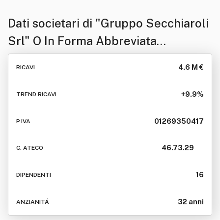
Dati societari di
"Gruppo Secchiaroli
Srl" O In Forma Abbreviata
"Secchiaroli Srl"
4.6 M €
RICAVI
+9.9%
TREND RICAVI
01269350417
P.IVA
46.73.29
C. ATECO
16
DIPENDENTI
32 anni
ANZIANITÁ