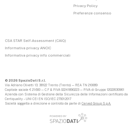
Privacy Policy
Preferenze consenso
CSA STAR Self-Assessment (CAIQ)
Informativa privacy ANCIC
Informativa privacy info commerciali
© 2026 SpazioDati S.r.l.
Via Adriano Olivetti 13, 38122 Trento (Trento) — REA TN 210089
Capitale sociale € 21.600 — C.F & P.IVA 02241890223 — P.IVA di Gruppo 12022630961
Azienda con Sistema di Gestione della Sicurezza delle Informazioni certificato da
Certiquality – UNI CEI EN ISO/IEC 27001:2017
Società soggetta a direzione e controllo da parte di
Cerved Group S.p.A.