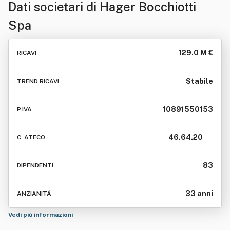
Dati societari di
Hager Bocchiotti
Spa
129.0 M €
RICAVI
Stabile
TREND RICAVI
10891550153
P.IVA
46.64.20
C. ATECO
83
DIPENDENTI
33 anni
ANZIANITÁ
Vedi più informazioni