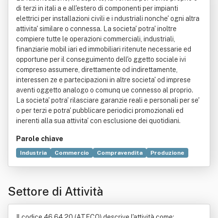
di terzi in itali a e all'estero di componenti per impianti
elettrici per installazioni civili e i ndustriali nonche' ogni altra
attivita' similare o connessa. La societa' potra' inoltre
compiere tutte le operazioni commerciali, industriali,
finanziarie mobil iari ed immobiliari ritenute necessarie ed
opportune per il conseguimento dell'o ggetto sociale ivi
compreso assumere, direttamente od indirettamente,
interessen ze e partecipazioni in altre societa' od imprese
aventi oggetto analogo o comunq ue connesso al proprio.
La societa' potra' rilasciare garanzie reali e personali per se'
o per terzi e potra' pubblicare periodici promozionali ed
inerenti alla sua attivita' con esclusione dei quotidiani.
Parole chiave
Industria
Commercio
Compravendita
Produzione
Settore di Attività
Il codice 46.64.20 (ATECO) descrive l'attività come: