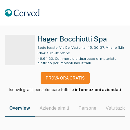
Hager Bocchiotti Spa
Sede legale:
Via Dei Valtorta, 45, 20127, Milano (MI)
P.IVA:
10891550153
46.64.20
:
Commercio all'ingrosso di materiale
elettrico per impianti industriali
PROVA ORA GRATIS
Iscriviti gratis per sbloccare tutte le
informazioni aziendali
Overview
Aziende simili
Persone
Valutazioni