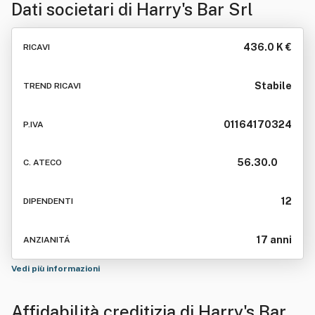
Dati societari di
Harry's Bar Srl
436.0 K €
RICAVI
Stabile
TREND RICAVI
01164170324
P.IVA
56.30.0
C. ATECO
12
DIPENDENTI
17 anni
ANZIANITÁ
Vedi più informazioni
Affidabilità creditizia di
Harry's Bar