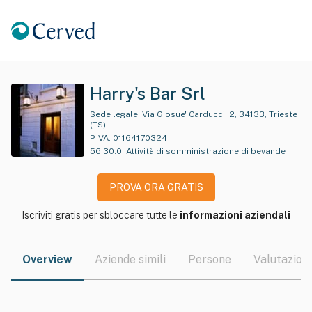
Harry's Bar Srl
Sede legale:
Via Giosue' Carducci, 2, 34133, Trieste
(TS)
P.IVA:
01164170324
56.30.0
:
Attività di somministrazione di bevande
PROVA ORA GRATIS
Iscriviti gratis per sbloccare tutte le
informazioni aziendali
Overview
Aziende simili
Persone
Valutazioni