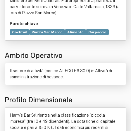
Ministero dei Beni Culturali. È di proprietà di Cipriani SA. Il
bar/ristorante si trova a Venezia in Calle Vallaresso, 1323 (a
lato di Piazza San Marco).
Parole chiave
Cocktail
Piazza San Marco
Alimento
Carpaccio
Harry's Bar
Aperitivo
Wi-Fi
Organizzazione
Vino
Liquore
Pizzeria
Osteria
Collio
Trattoria
Ambito Operativo
Industria
Banqueting
Bevanda
Bevanda alcolica
Catering
Commercio
Franchising
Pub
Ristorante
Il settore di attività (codice ATECO 56.30.0) è: Attività di
somministrazione di bevande.
Profilo Dimensionale
Harry's Bar Srl rientra nella classificazione "piccola
impresa" (tra 10 e 49 dipendenti). La dotazione di capitale
sociale è pari a 15.0 K €. I dati economici più recenti si