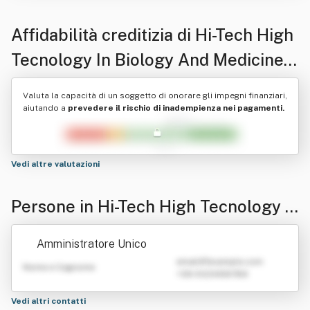
Affidabilità creditizia di
Hi-Tech High
Tecnology In Biology And Medicine
Srl Con Sigla "Hi - Tech Srl"
Valuta la capacità di un soggetto di onorare gli impegni finanziari,
aiutando a
prevedere il rischio di inadempienza nei pagamenti.
Vedi altre valutazioni
Persone in Hi-Tech High Tecnology I
n Biology And Medicine Srl Con Sigl
Amministratore Unico
a "Hi - Tech Srl"
emailATexample.com
Nome e Cognome
+39 0123456789
Vedi altri contatti