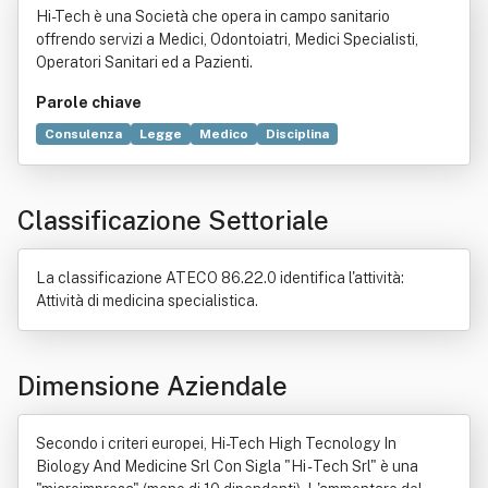
Hi-Tech è una Società che opera in campo sanitario
Sigla "Hi - Tech Srl"
offrendo servizi a Medici, Odontoiatri, Medici Specialisti,
Operatori Sanitari ed a Pazienti.
Parole chiave
Consulenza
Legge
Medico
Disciplina
Professionista sanitario
Giudice amministrativo
Salute
Sito web
High-tech
Paziente
Dentista
Medicina
Classificazione Settoriale
Opt-out
Ricerca scientifica
Biologia
Commercio
Diagnosi
Industria
Patologia
Servizio
Testo unico delle disposizioni in materia di intermediazione finanzi
La classificazione ATECO 86.22.0 identifica l'attività:
Attività di medicina specialistica.
Dimensione Aziendale
Secondo i criteri europei, Hi-Tech High Tecnology In
Biology And Medicine Srl Con Sigla "Hi - Tech Srl" è una