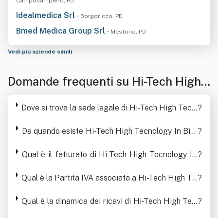
Camposampiero, PD
Idealmedica Srl
• Borgoricco, PD
Bmed Medica Group Srl
• Mestrino, PD
Vedi più aziende simili
Domande frequenti su Hi-Tech High
Tecnology In Biology And Medicine
Dove si trova la sede legale di Hi-Tech High Tecn
?
Srl Con Sigla "Hi - Tech Srl"
ology In Biology And Medicine Srl Con Sigla "Hi -
Tech Srl"
Da quando esiste Hi-Tech High Tecnology In Biol
?
ogy And Medicine Srl Con Sigla "Hi - Tech Srl"
Qual è il fatturato di Hi-Tech High Tecnology In
?
Biology And Medicine Srl Con Sigla "Hi - Tech Sr
Qual è la Partita IVA associata a Hi-Tech High Te
l"
?
cnology In Biology And Medicine Srl Con Sigla
"Hi - Tech Srl"
Qual è la dinamica dei ricavi di Hi-Tech High Tec
?
nology In Biology And Medicine Srl Con Sigla "Hi