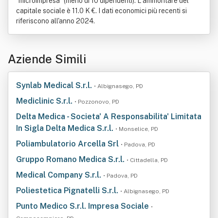
"microimpresa" (meno di 10 dipendenti). L'ammontare del
capitale sociale è 11.0 K €. I dati economici più recenti si
riferiscono all'anno 2024.
Aziende Simili
Synlab Medical S.r.l.
• Albignasego, PD
Mediclinic S.r.l.
• Pozzonovo, PD
Delta Medica - Societa' A Responsabilita' Limitata
In Sigla Delta Medica S.r.l.
• Monselice, PD
Poliambulatorio Arcella Srl
• Padova, PD
Gruppo Romano Medica S.r.l.
• Cittadella, PD
Medical Company S.r.l.
• Padova, PD
Poliestetica Pignatelli S.r.l.
• Albignasego, PD
Punto Medico S.r.l. Impresa Sociale
•