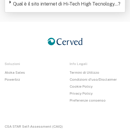
- Tech Srl"
Qual è il sito internet di Hi-Tech High Tecnology I
?
n Biology And Medicine Srl Con Sigla "Hi - Tech
Srl"
Soluzioni
Info Legali
Atoka Sales
Termini di Utilizzo
Powerbiz
Condizioni d'uso/Disclaimer
Cookie Policy
Privacy Policy
Preferenze consenso
CSA STAR Self-Assessment (CAIQ)