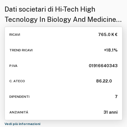
Dati societari di
Hi-Tech High
Tecnology In Biology And Medicine
Srl Con Sigla "Hi - Tech Srl"
765.0 K €
RICAVI
+18.1%
TREND RICAVI
01916640343
P.IVA
86.22.0
C. ATECO
7
DIPENDENTI
31 anni
ANZIANITÁ
Vedi più informazioni