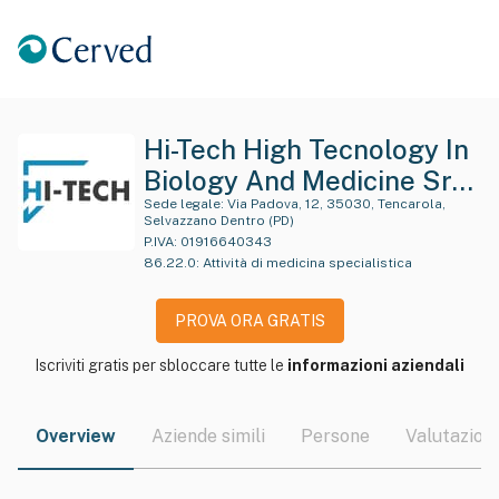
Hi-Tech High Tecnology In
Biology And Medicine Srl
Con Sigla "Hi - Tech Srl"
Sede legale:
Via Padova, 12, 35030, Tencarola,
Selvazzano Dentro (PD)
P.IVA:
01916640343
86.22.0
:
Attività di medicina specialistica
PROVA ORA GRATIS
Iscriviti gratis per sbloccare tutte le
informazioni aziendali
Overview
Aziende simili
Persone
Valutazioni