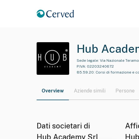
Hub Academ
Sede legale:
Via Nazionale Teramo,
P.IVA:
02203240672
85.59.20
:
Corsi di formazione e c
Overview
Aziende simili
Persone
Dati societari di
Affi
Hub Academy Srl
Hub