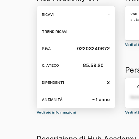
Valu
-
RICAVI
aiut
-
TREND RICAVI
Vedi al
02203240672
P.IVA
85.59.20
C. ATECO
Per
2
DIPENDENTI
A
Nom
~ 1 anno
ANZIANITÁ
Vedi più informazioni
Vedi al
Descrizione di Hub Academy 