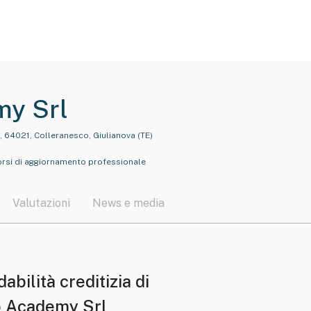
y Srl
 64021, Colleranesco, Giulianova (TE)
orsi di aggiornamento professionale
Valutazioni
News e media
dabilità creditizia di
 Academy Srl