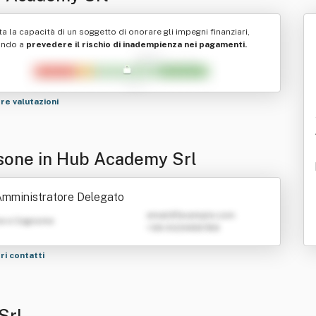
ta la capacità di un soggetto di onorare gli impegni finanziari,
ando a
prevedere il rischio di inadempienza nei pagamenti.
tre valutazioni
sone in Hub Academy Srl
mministratore Delegato
emailATexample.com
e e Cognome
+39 0123456789
tri contatti
Srl