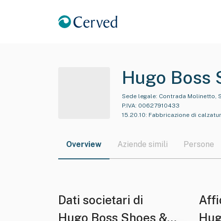
Hugo Boss S
Sede legale:
Contrada Molinetto, 
P.IVA:
00627910433
15.20.10
:
Fabbricazione di calzatur
Overview
Aziende simili
Persone
Dati societari di
Affi
Hugo Boss Shoes &
Hug