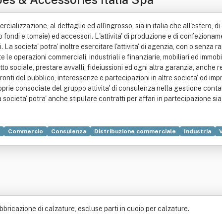
alizzazione, al dettaglio ed all'ingrosso, sia in italia che all'estero, di c
 fondi e tomaie) ed accessori. L'attivita' di produzione e di confezionamen
ici. La societa' potra' inoltre esercitare l'attivita' di agenzia, con o senz
te le operazioni commerciali, industriali e finanziarie, mobiliari ed immob
to sociale, prestare avvalli, fideiussioni ed ogni altra garanzia, anche r
ronti del pubblico, interessenze e partecipazioni in altre societa' od i
roprie consociate del gruppo attivita' di consulenza nella gestione conta
. La societa' potra' anche stipulare contratti per affari in partecipazion
Commercio
Consulenza
Distribuzione commerciale
Industria
abbricazione di calzature, escluse parti in cuoio per calzature.