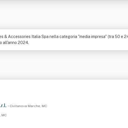
& Accessories Italia Spa nella categoria "media impresa" (tra 50 e 249
ono all'anno 2024.
r.l.
• Civitanova Marche, MC
, MC