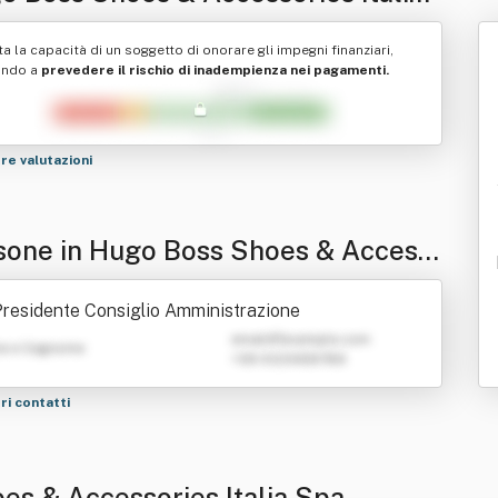
ta la capacità di un soggetto di onorare gli impegni finanziari,
ando a
prevedere il rischio di inadempienza nei pagamenti.
tre valutazioni
sone in Hugo Boss Shoes & Access
s Italia Spa
residente Consiglio Amministrazione
emailATexample.com
e e Cognome
+39 0123456789
tri contatti
es & Accessories Italia Spa