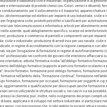
 pitturazione e sabbiatura civili e industriali; - organizzazione e la gesti
nale e internazionale di prodotti chimici (es. Colori, vernici e diluenti); f
 e condizionamento, per il sollevamento e il trasporto), apparecchiature in
ici, idrotermosanitari ed elettrici per impianti di uso industriale, civile e 
 per l'ingegneria civile; prodotti petroliferi e lubrificanti per autotrazione
nici per telecomunicazioni e informatica; articoli per allestimento aree
ti nelle aziende, quali abbigliamento specifico, scarpe ed antinfortunistic
ere); - produzione e commercio di pannelli e componenti vari per impianti 
e, civile e industriale; - produzione di arredi inox per uso navale, civile e 
ndicate, in regime di accreditamento con la regione campania e con altre
onali, sia per l'erogazione di formazione in regime di autofinanziamento (
tamento" professionale nei confronti dei giovani che intendono affacciarsi
 orientativa; - attivita' formativa rivolta "all'obbligo formativo/formazion
nterno dell'obbligo formativo (supporto ai percorsi formativi scolastici e p
re"; tirocini formativi, formazione post obbligo formativo, formazione post 
ita' formativa nell'ambito della "formazione continua"; formazione nell'am
ligo formativo, formazione per occupati, formazione per soggetti in cig e
, aggiornamento e qualificazione per disoccupati (anche formazione inizia
propri servizi utilizzando le strutture sociali o, nei casi in cui sia possib
presso la clientela; puo', inoltre, nello svolgimento dei propri compiti uti
 di base, applicata e di sviluppo nel settore industriale, in particolare 
i e aereo, con precisazione che, in tale ambito la societa' attua e pro