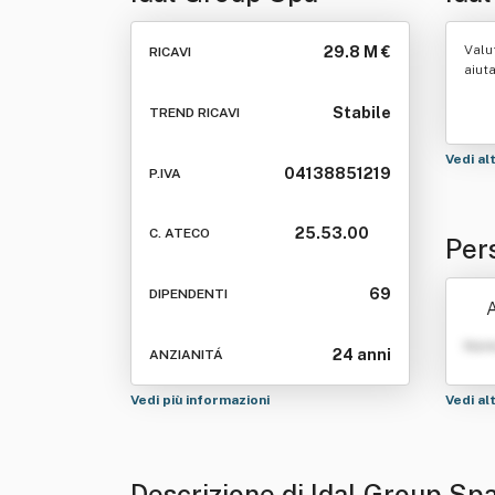
Valu
29.8 M €
RICAVI
aiut
Stabile
TREND RICAVI
Vedi al
04138851219
P.IVA
25.53.00
C. ATECO
Per
69
DIPENDENTI
A
Nom
24 anni
ANZIANITÁ
Vedi più informazioni
Vedi al
Descrizione di Idal Group Sp