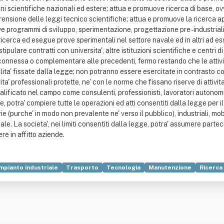
ioni scientifiche nazionali ed estere; attua e promuove ricerca di base, o
prensione delle leggi tecnico scientifiche; attua e promuove la ricerca
 programmi di sviluppo, sperimentazione, progettazione pre - industrializ
cerca ed esegue prove sperimentali nel settore navale ed in altri ad esso
tipulare contratti con universita', altre istituzioni scientifiche e centri d
ine, connessa o complementare alle precedenti, fermo restando che le atti
' fissate dalla legge; non potranno essere esercitate in contrasto con 
vita' professionali protette, ne' con le norme che fissano riserve di attivita
ualificato nel campo come consulenti, professionisti, lavoratori autonomi
e, potra' compiere tutte le operazioni ed atti consentiti dalla legge per 
e (purche' in modo non prevalente ne' verso il pubblico), industriali, mobi
. La societa', nei limiti consentiti dalla legge, potra' assumere partecipaz
e in affitto aziende.
mpianto industriale
Trasporto
Tecnologia
Manutenzione
Ricerca 
Saldatura
Università