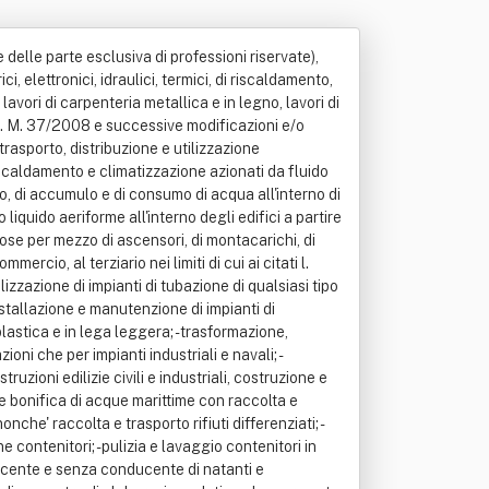
 delle parte esclusiva di professioni riservate),
i, elettronici, idraulici, termici, di riscaldamento,
 lavori di carpenteria metallica e in legno, lavori di
l d. M. 37/2008 e successive modificazioni e/o
rasporto, distribuzione e utilizzazione
 riscaldamento e climatizzazione azionati da fluido
uso, di accumulo e di consumo di acqua all'interno di
 liquido aeriforme all'interno degli edifici a partire
cose per mezzo di ascensori, di montacarichi, di
mmercio, al terziario nei limiti di cui ai citati l.
zzazione di impianti di tubazione di qualsiasi tipo
installazione e manutenzione di impianti di
plastica e in lega leggera; - trasformazione,
oni che per impianti industriali e navali; -
ruzioni edilizie civili e industriali, costruzione e
ia e bonifica di acque marittime con raccolta e
onche' raccolta e trasporto rifiuti differenziati; -
 contenitori; - pulizia e lavaggio contenitori in
nducente e senza conducente di natanti e