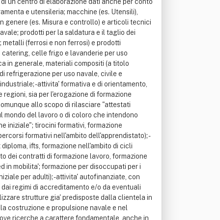
one di un centro di elaborazione dati anche per conto
erramenta e utensileria; macchine (es. Utensili),
 genere (es. Misura e controllo) e articoli tecnici
navale; prodotti per la saldatura e il taglio dei
; metalli (ferrosi e non ferrosi) e prodotti
 catering, celle frigo e lavanderie per uso
a in generale, materiali compositi (a titolo
di refrigerazione per uso navale, civile e
industriale; - attivita' formativa e di orientamento,
 regioni, sia per l'erogazione di formazione
comunque allo scopo di rilasciare "attestati
 sul mondo del lavoro o di coloro che intendono
e iniziale"; tirocini formativi, formazione
ercorsi formativi nell'ambito dell'apprendistato); -
diploma, ifts, formazione nell'ambito di cicli
bito dei contratti di formazione lavoro, formazione
d in mobilita'; formazione per disoccupati per i
le per adulti); - attivita' autofinanziate, con
ile, dai regimi di accreditamento e/o da eventuali
lizzare strutture gia' predisposte dalla clientela in
nella costruzione e propulsione navale e nel
muove ricerche a carattere fondamentale, anche in