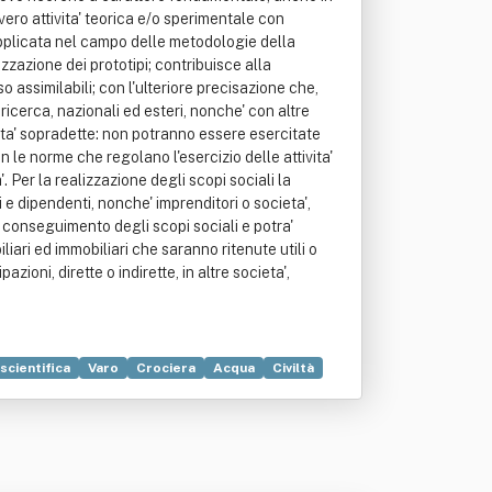
vvero attivita' teorica e/o sperimentale con
 applicata nel campo delle metodologie della
zazione dei prototipi; contribuisce alla
 assimilabili; con l'ulteriore precisazione che,
i ricerca, nazionali ed esteri, nonche' con altre
vita' sopradette: non potranno essere esercitate
le norme che regolano l'esercizio delle attivita'
'. Per la realizzazione degli scopi sociali la
 e dipendenti, nonche' imprenditori o societa',
il conseguimento degli scopi sociali e potra'
liari ed immobiliari che saranno ritenute utili o
ioni, dirette o indirette, in altre societa',
scientifica
Varo
Crociera
Acqua
Civiltà