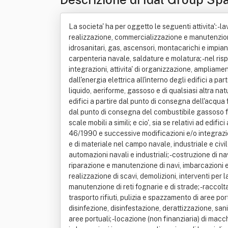
La societa' ha per oggetto le seguenti attivita': - 
realizzazione, commercializzazione e manutenzione di 
idrosanitari, gas, ascensori, montacarichi e impianti
carpenteria navale, saldature e molatura; - nel ri
integrazioni, attivita' di organizzazione, ampliam
dall'energia elettrica all'interno degli edifici a p
liquido, aeriforme, gassoso e di qualsiasi altra nat
edifici a partire dal punto di consegna dell'acqua fo
dal punto di consegna del combustibile gassoso for
scale mobili a simili; e cio', sia se relativi ad edific
46/1990 e successive modificazioni e/o integrazioni
e di materiale nel campo navale, industriale e civile
automazioni navali e industriali; - costruzione di na
riparazione e manutenzione di navi, imbarcazioni e ga
realizzazione di scavi, demolizioni, interventi per l
manutenzione di reti fognarie e di strade; - raccolta
trasporto rifiuti, pulizia e spazzamento di aree portua
disinfezione, disinfestazione, derattizzazione, sani
aree portuali; - locazione (non finanziaria) di ma