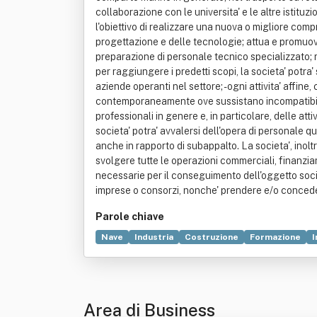
collaborazione con le universita' e le altre istituz
l'obiettivo di realizzare una nuova o migliore com
progettazione e delle tecnologie; attua e promuove
preparazione di personale tecnico specializzato; ri
per raggiungere i predetti scopi, la societa' potra' s
aziende operanti nel settore; - ogni attivita' aff
contemporaneamente ove sussistano incompatibilita
professionali in genere e, in particolare, delle atti
societa' potra' avvalersi dell'opera di personale q
anche in rapporto di subappalto. La societa', inoltr
svolgere tutte le operazioni commerciali, finanziari
necessarie per il conseguimento dell'oggetto sociale
imprese o consorzi, nonche' prendere e/o conceder
Parole chiave
Nave
Industria
Costruzione
Formazione
I
Commercio
Edificio
Metallo
Progettazione
Area di Business