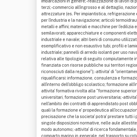
imbarcazioni in genere; - realizzazione di lavori di
terzi; - commercio all'ingrosso e al dettaglio, nazio
attrezzature (es. Per impiantistica, refrigerazione
per l'industria e la navigazione; articoli termoidraul
metalli e affini; materiali e macchine per l'edilizia e
semilavorati; apparecchiature e componenti elettro
industriale e navale; altri beni di consumo utilizza
esemplificativo e non esaustivo tubi, profili e lami
industriale; pannelli di arredo isolanti per uso naval
relativa alle tipologie di seguito compiutamente i
finanziata con risorse pubbliche sui territori regi
riconosciuti dalla regione"); - attivita' di "orien
riqualificarsi: informazione, consulenza e formazione
all'interno dell'obbligo scolastico; formazione all'i
attivita' formativa rivolta alla "formazione superio
universitari, formazione post universitaria; - attiv
nell'ambito dei contratti di apprendistato post obb
quali la formazione e' propedeutica all'occupazione
precisazione che la societa' potra' prestare tutti i 
singole disposizioni normative, nelle aule allestite 
modo autonomo; - attivita' di ricerca fondamentale,
comparto marino in generale, nel trasporto su rota