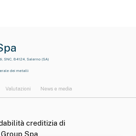
Spa
, SNC, 84124, Salerno (SA)
rale dei metalli
Valutazioni
News e media
dabilità creditizia di
l Group Spa