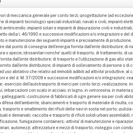
lavori di meccanica generale per conto terzi; - progettazione (ad eccezione
impianti tecnologici speciali industriali, navali e civili, impianti elettric
 antincendio, impianti solari e impianti di depurazione civili e industriali,
spetto della l. 46/1990 e successive modificazioni e/o integrazioni e de
ento e manutenzione dei seguenti impianti e precisamente di produzione, t
artire dal punto di consegna dell'energia fornita dall'ente distributore; di
ura o specie; idrosanitari nonche' quelli di trasporto, di trattamento, di 
rnita dall'ente distributore; di trasporto e l'utilizzazione di gas allo stato
nito dall'ente distributore; di impianti di sollevamento di persone o di 
i ad uso abitativo che relativi ad immobili adibiti ad attivita' produttive, al co
 e del d. M. 37/2008 e successive modificazioni e/o integrazioni; - reali
; - esercizio dell'autotrasporto di merci per conto terzi; - realizzazione, 
vi, imbarcazioni con scalo in acciaio, in legno, in vetroresina, in materia 
lleggianti; - costruzione di fabbricati di ogni genere sia per civili abitazi
a difesa dell'ambiente, sbancamenti e trasporto di materiale di risulta, cost
, trasporto e smaltimento dei rifiuti delle navi in sosta nel porto; - puliz
li e demaniali; - raccolta e trasporto di rifiuti solidi urbani assimilabili, n
ficazione, fumigazione containers; - attivita' di manutenzione e riparazione
cchinari, automezzi, attrezzature e mezzi di trasporto; - noleggio con co