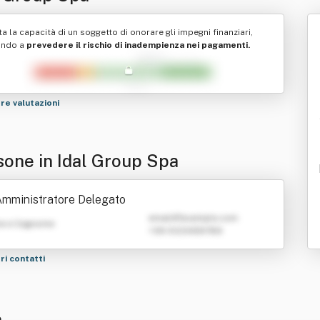
ta la capacità di un soggetto di onorare gli impegni finanziari,
ando a
prevedere il rischio di inadempienza nei pagamenti.
tre valutazioni
sone in Idal Group Spa
mministratore Delegato
emailATexample.com
e e Cognome
+39 0123456789
tri contatti
a