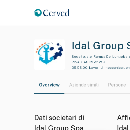
Idal Group 
Sede legale:
Rampa Dei Longobardi
P.IVA:
04138851219
25.53.00
:
Lavori di meccanica gene
Overview
Aziende simili
Persone
Dati societari di
Affi
Idal Group Spa
Ida