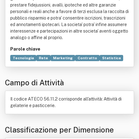
prestare fidejussioni, avalli, ipoteche ed altre garanzie
personali e reali anche a favore di terzi esclusa la raccolta di
pubblico risparmio e potra' consentire iscrizioni, trascrizioni
ed annotamenti ipotecari. La societa' potra' infine assumere
interessenze e partecipazioni in altre societa' aventi oggetto
analogo o affine al proprio.
Parole chiave
Tecnologia
Rete
Marketing
Contratto
Statistica
Bevanda
Informazione
Produzione
Italia
Sito web
Elettronica
Pensione
Albergo
Ditta
Pizzeria
Campo di Attività
Tavola calda
Titoli di credito
Turismo
Il codice ATECO 56.11.2 corrisponde all'attività: Attività di
gelaterie e pasticcerie.
Classificazione per Dimensione