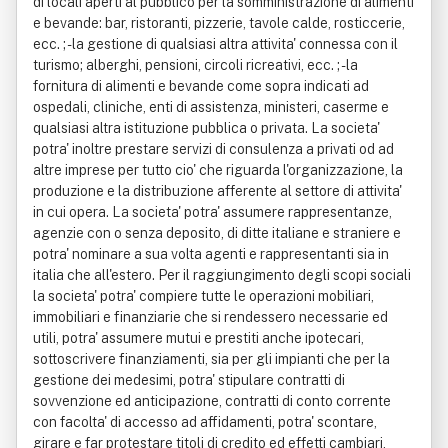
di locali aperti al pubblico per la somministrazione di alimenti
e bevande: bar, ristoranti, pizzerie, tavole calde, rosticcerie,
ecc. ; - la gestione di qualsiasi altra attivita' connessa con il
turismo; alberghi, pensioni, circoli ricreativi, ecc. ; - la
fornitura di alimenti e bevande come sopra indicati ad
ospedali, cliniche, enti di assistenza, ministeri, caserme e
qualsiasi altra istituzione pubblica o privata. La societa'
potra' inoltre prestare servizi di consulenza a privati od ad
altre imprese per tutto cio' che riguarda l'organizzazione, la
produzione e la distribuzione afferente al settore di attivita'
in cui opera. La societa' potra' assumere rappresentanze,
agenzie con o senza deposito, di ditte italiane e straniere e
potra' nominare a sua volta agenti e rappresentanti sia in
italia che all'estero. Per il raggiungimento degli scopi sociali
la societa' potra' compiere tutte le operazioni mobiliari,
immobiliari e finanziarie che si rendessero necessarie ed
utili, potra' assumere mutui e prestiti anche ipotecari,
sottoscrivere finanziamenti, sia per gli impianti che per la
gestione dei medesimi, potra' stipulare contratti di
sovvenzione ed anticipazione, contratti di conto corrente
con facolta' di accesso ad affidamenti, potra' scontare,
girare e far protestare titoli di credito ed effetti cambiari,