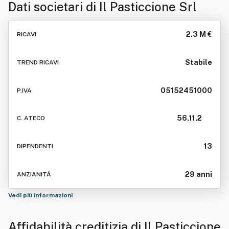
Dati societari di
Il Pasticcione Srl
2.3 M €
RICAVI
Stabile
TREND RICAVI
05152451000
P.IVA
56.11.2
C. ATECO
13
DIPENDENTI
29 anni
ANZIANITÁ
Vedi più informazioni
Affidabilità creditizia di
Il Pasticcione