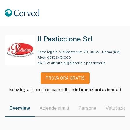
Il Pasticcione Srl
Sede legale:
Via Mezzenile, 70, 00123, Roma (RM)
P.IVA:
05152451000
56.11.2
:
Attività di gelaterie e pasticcerie
PROVA ORA GRATIS
Iscriviti gratis per sbloccare tutte le
informazioni aziendali
Overview
Aziende simili
Persone
Valutazioni