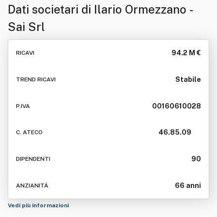
Dati societari di
Ilario Ormezzano -
Sai Srl
94.2 M €
RICAVI
Stabile
TREND RICAVI
00160610028
P.IVA
46.85.09
C. ATECO
90
DIPENDENTI
66 anni
ANZIANITÁ
Vedi più informazioni