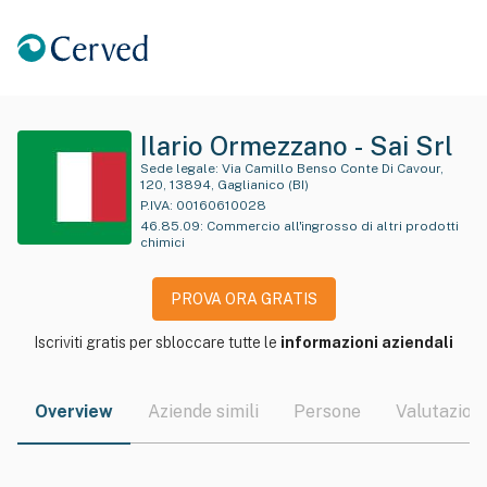
Ilario Ormezzano - Sai Srl
Sede legale:
Via Camillo Benso Conte Di Cavour,
120, 13894, Gaglianico (BI)
P.IVA:
00160610028
46.85.09
:
Commercio all'ingrosso di altri prodotti
chimici
PROVA ORA GRATIS
Iscriviti gratis per sbloccare tutte le
informazioni aziendali
Overview
Aziende simili
Persone
Valutazioni