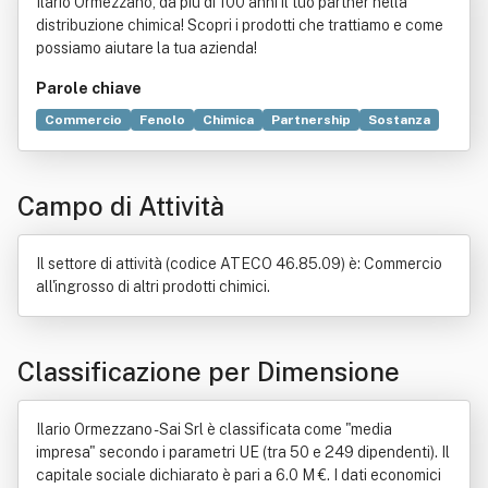
Ilario Ormezzano, da più di 100 anni il tuo partner nella
distribuzione chimica! Scopri i prodotti che trattiamo e come
possiamo aiutare la tua azienda!
Parole chiave
Commercio
Fenolo
Chimica
Partnership
Sostanza
Industria manifatturiera
Distribuzione
Legge
Prodotto
Chimica industriale
Industria farmaceutica
Campo di Attività
Gruppo
Acetone
Marketing
Amministratore delegato
Decreto legislativo
Norma giuridica
Il settore di attività (codice ATECO 46.85.09) è: Commercio
all'ingrosso di altri prodotti chimici.
Classificazione per Dimensione
Ilario Ormezzano - Sai Srl è classificata come "media
impresa" secondo i parametri UE (tra 50 e 249 dipendenti). Il
capitale sociale dichiarato è pari a 6.0 M €. I dati economici