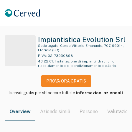
Impiantistica Evolution Srl
Sede legale:
Corso Vittorio Emanuele, 707, 96014,
Floridia (SR)
P.IVA:
02173930898
43.22.01
:
Installazione di impianti idraulici, di
riscaldamento e di condizionamento dell'aria
(inclusa manutenzione e riparazione) in edifici o in
altre opere di costruzione
PROVA ORA GRATIS
Iscriviti gratis per sbloccare tutte le
informazioni aziendali
Overview
Aziende simili
Persone
Valutazioni