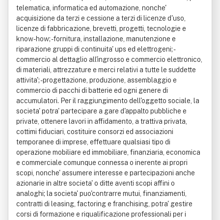
telematica, informatica ed automazione, nonche'
acquisizione da terzi e cessione a terzi di licenze d'uso,
licenze di fabbricazione, brevetti, progetti, tecnologie e
know-how; - fornitura, installazione, manutenzione e
riparazione gruppi di continuita' ups ed elettrogeni; -
commercio al dettaglio all'ingrosso e commercio elettronico,
di materiali, attrezzature e merci relativi a tutte le suddette
attivita'; - progettazione, produzione, assemblaggio e
commercio di pacchi di batterie ed ogni genere di
accumulatori. Per il raggiungimento dell'oggetto sociale, la
societa' potra' partecipare a gare d'appalto pubbliche e
private, ottenere lavori in affidamento, a trattiva privata,
cottimi fiduciari, costituire consorzi ed associazioni
temporanee di imprese, effettuare qualsiasi tipo di
operazione mobiliare ed immobiliare, finanziaria, economica
e commerciale comunque connessa o inerente ai propri
scopi, nonche' assumere interesse e partecipazioni anche
azionarie in altre societa' o ditte aventi scopi affini o
analoghi; la societa' puo'contrarre mutui, finanziamenti,
contratti di leasing, factoring e franchising, potra' gestire
corsi di formazione e riqualificazione professionali per i