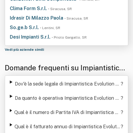
Clima Form S.r.l.
• Siracusa, SR
Idrasir Di Milazzo Paola
• Siracusa, SR
So.ge.b S.r.l.
• Lentini, SR
Desi Impianti S.r.l.
• Priolo Gargallo, SR
Vedi più aziende simili
Domande frequenti su Impiantistica
Evolution Srl
Dov'è la sede legale di Impiantistica Evolution Sr
?
l
Da quanto è operativa Impiantistica Evolution Sr
?
l
Qual è il numero di Partita IVA di Impiantistica Ev
?
olution Srl
Qual è il fatturato annuo di Impiantistica Evolutio
?