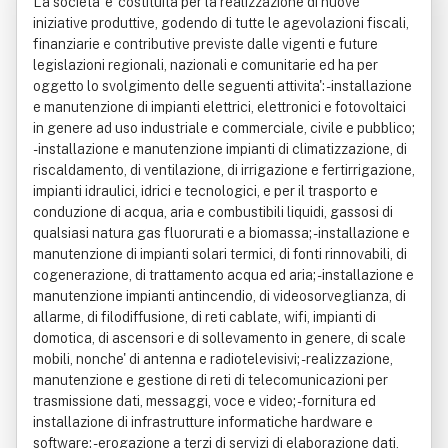
La societa' e' costituita per la realizzazione di nuove
iniziative produttive, godendo di tutte le agevolazioni fiscali,
finanziarie e contributive previste dalle vigenti e future
legislazioni regionali, nazionali e comunitarie ed ha per
oggetto lo svolgimento delle seguenti attivita': - installazione
e manutenzione di impianti elettrici, elettronici e fotovoltaici
in genere ad uso industriale e commerciale, civile e pubblico;
- installazione e manutenzione impianti di climatizzazione, di
riscaldamento, di ventilazione, di irrigazione e fertirrigazione,
impianti idraulici, idrici e tecnologici, e per il trasporto e
conduzione di acqua, aria e combustibili liquidi, gassosi di
qualsiasi natura gas fluorurati e a biomassa; - installazione e
manutenzione di impianti solari termici, di fonti rinnovabili, di
cogenerazione, di trattamento acqua ed aria; - installazione e
manutenzione impianti antincendio, di videosorveglianza, di
allarme, di filodiffusione, di reti cablate, wifi, impianti di
domotica, di ascensori e di sollevamento in genere, di scale
mobili, nonche' di antenna e radiotelevisivi; - realizzazione,
manutenzione e gestione di reti di telecomunicazioni per
trasmissione dati, messaggi, voce e video; - fornitura ed
installazione di infrastrutture informatiche hardware e
software; - erogazione a terzi di servizi di elaborazione dati,