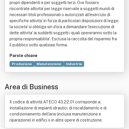
propri dipendenti e per soggetti terzi. Ove fossero
riscontrate attivita' per legge riservate a soggetti muniti di
necessari titoli professionali o autorizzati all'esercizio di
specifiche attivita' in forza di particolari disposizioni di legge,
la societa' si obbliga sin d'ora a demandare l'esecuzione di
dette attivita' ai suddetti soggetti i quali opereranno sotto la
propria responsabilita'. Esclusa la raccolta del risparmio fra
il pubblico sotto qualsiasi forma.
Parole chiave
Produzione
Manutenzione
Industria
Impianto industriale
Soggetto di diritto
Servizio
Automazione
Commercio
Costruzione
Elettricità
Area di Business
Informatica
Scuola privata
Tecnologia
Il codice di attività ATECO 43.22.01 corrisponde a:
Installazione di impianti idraulici, di riscaldamento e di
condizionamento dell'aria (inclusa manutenzione e
riparazione) in edifici o in altre opere di costruzione.