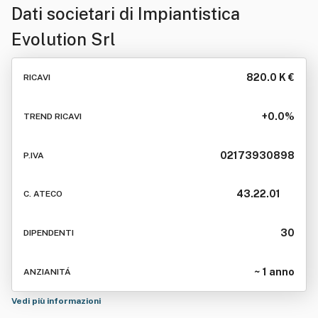
Dati societari di
Impiantistica
Evolution Srl
820.0 K €
RICAVI
+0.0%
TREND RICAVI
02173930898
P.IVA
43.22.01
C. ATECO
30
DIPENDENTI
~ 1 anno
ANZIANITÁ
Vedi più informazioni