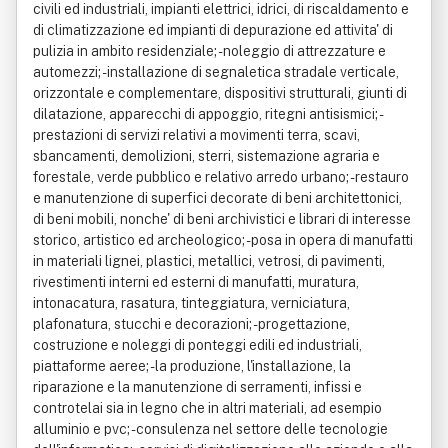
civili ed industriali, impianti elettrici, idrici, di riscaldamento e
di climatizzazione ed impianti di depurazione ed attivita' di
pulizia in ambito residenziale; - noleggio di attrezzature e
automezzi; - installazione di segnaletica stradale verticale,
orizzontale e complementare, dispositivi strutturali, giunti di
dilatazione, apparecchi di appoggio, ritegni antisismici; -
prestazioni di servizi relativi a movimenti terra, scavi,
sbancamenti, demolizioni, sterri, sistemazione agraria e
forestale, verde pubblico e relativo arredo urbano; - restauro
e manutenzione di superfici decorate di beni architettonici,
di beni mobili, nonche' di beni archivistici e librari di interesse
storico, artistico ed archeologico; - posa in opera di manufatti
in materiali lignei, plastici, metallici, vetrosi, di pavimenti,
rivestimenti interni ed esterni di manufatti, muratura,
intonacatura, rasatura, tinteggiatura, verniciatura,
plafonatura, stucchi e decorazioni; - progettazione,
costruzione e noleggi di ponteggi edili ed industriali,
piattaforme aeree; - la produzione, l'installazione, la
riparazione e la manutenzione di serramenti, infissi e
controtelai sia in legno che in altri materiali, ad esempio
alluminio e pvc; - consulenza nel settore delle tecnologie