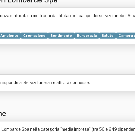
a maturata in molti anni dai titolari nel campo dei servizi funebri. Att
Ambiente
Cremazione
Sentimento
Burocrazia
Salute
Camera 
ita
Via Roma
Falegname
Gruppo etnico
Igiene
Organizzazione
zione
Documento
Cadavere
Cultura
Medicina
Produzione
Ce
isponde a: Servizi funerari e attività connesse.
ne
ombarde Spa nella categoria "media impresa" (tra 50 e 249 dipendenti).