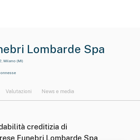
nebri Lombarde Spa
, Milano (MI)
à connesse
Valutazioni
News e media
dabilità creditizia di
rese Funebri Lombarde Spa