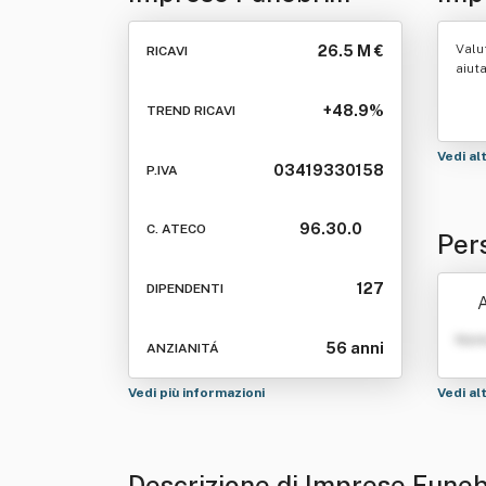
Lombarde Spa
Valu
26.5 M €
RICAVI
aiut
+48.9%
TREND RICAVI
Vedi al
03419330158
P.IVA
96.30.0
C. ATECO
Per
Spa
127
DIPENDENTI
A
Nom
56 anni
ANZIANITÁ
Vedi più informazioni
Vedi al
Descrizione di Imprese Fune