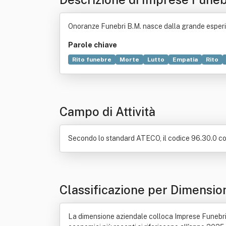
Onoranze Funebri B.M. nasce dalla grande esperienz
Parole chiave
Rito funebre
Morte
Lutto
Empatia
Rito
Conoscenza
Giurisdizione
Memoria
Santa R
Tecnica
Artigianato
Religione greca
Costru
Idraulica
Locazione
Monumento
Stampa
Campo di Attività
Secondo lo standard ATECO, il codice 96.30.0 corr
Classificazione per Dimensio
La dimensione aziendale colloca Imprese Funebri L