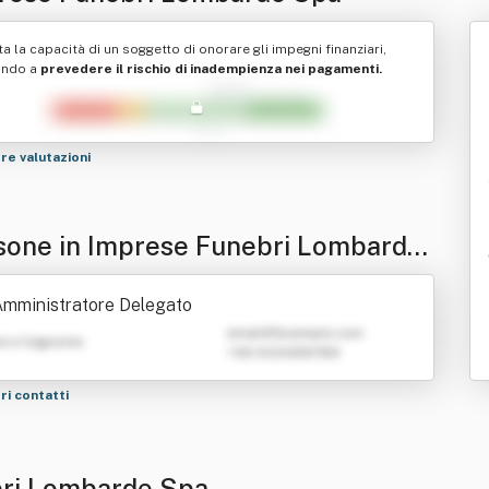
ta la capacità di un soggetto di onorare gli impegni finanziari,
ando a
prevedere il rischio di inadempienza nei pagamenti.
tre valutazioni
sone in Imprese Funebri Lombarde
mministratore Delegato
emailATexample.com
e e Cognome
+39 0123456789
tri contatti
bri Lombarde Spa