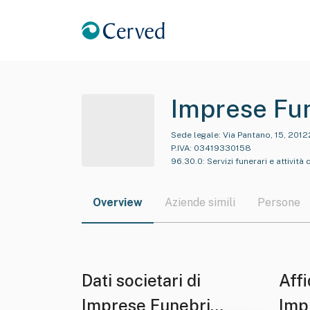
Imprese Fu
Sede legale:
Via Pantano, 15, 20122
P.IVA:
03419330158
96.30.0
:
Servizi funerari e attivit
Overview
Aziende simili
Persone
Dati societari di
Affi
Imprese Funebri
Imp