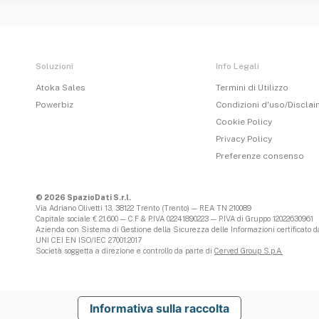
Soluzioni
Info Legali
Atoka Sales
Termini di Utilizzo
Powerbiz
Condizioni d'uso/Discla
Cookie Policy
Privacy Policy
Preferenze consenso
© 2026 SpazioDati S.r.l.
Via Adriano Olivetti 13, 38122 Trento (Trento) — REA TN 210089
Capitale sociale € 21.600 — C.F & P.IVA 02241890223 — P.IVA di Gruppo 12022630961
Azienda con Sistema di Gestione della Sicurezza delle Informazioni certificato da
UNI CEI EN ISO/IEC 27001:2017
Società soggetta a direzione e controllo da parte di
Cerved Group S.p.A.
Informativa sulla raccolta