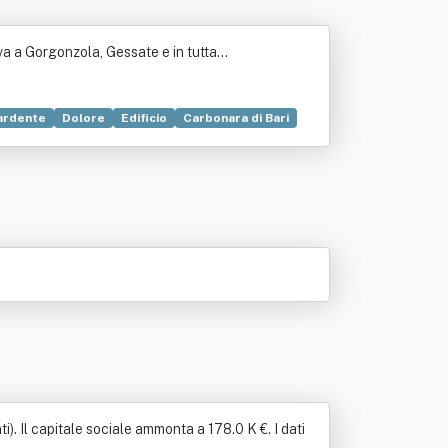
iva a Gorgonzola, Gessate e in tutta…
ardente
Dolore
Edificio
Carbonara di Bari
Casa
Fratello
Ospedale
Servizio
ramica
Cimitero
Commercio
Edilizia
 Il capitale sociale ammonta a 178.0 K €. I dati