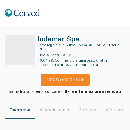
Indemar Spa
Sede legale:
Via Guido Rossa, 42, 16012, Busalla
(GE)
P.IVA:
00277230108
46.64.99
:
Commercio all'ingrosso di altri
macchinari e attrezzature varie n.c.a.
PROVA ORA GRATIS
Iscriviti gratis per sbloccare tutte le
informazioni aziendali
Overview
Aziende simili
Persone
Valutazioni