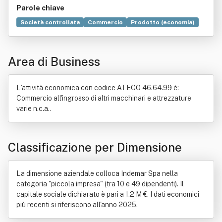
Parole chiave
Società controllata
Commercio
Prodotto (economia)
Compravendita
Imbarcazione
Agricoltura
Distribuzione commerciale
Elettrotecnica
Idraulica
Area di Business
Industria metalmeccanica
Legge
Produzione
Testo unico delle leggi in materia bancaria e creditizia
L'attività economica con codice ATECO 46.64.99 è:
Commercio all'ingrosso di altri macchinari e attrezzature
varie n.c.a..
Classificazione per Dimensione
La dimensione aziendale colloca Indemar Spa nella
categoria "piccola impresa" (tra 10 e 49 dipendenti). Il
capitale sociale dichiarato è pari a 1.2 M €. I dati economici
più recenti si riferiscono all'anno 2025.