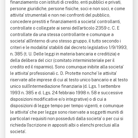
finanziamento con istituti di credito, enti pubblici e privati,
persone giuridiche, persone fisiche, soci e non soci, e come
attivita' strumentali e non nei confronti del pubblico,
concedere prestiti e finanziamenti a societa' controllanti,
controllate o collegate ai sensi dell'articolo 2359 c. C. E
controllate da una stessa controllante e comunque a
societa' all'interno di uno stesso gruppo, il tutto secondo i
criteri e le modalita' stabiliti dal decreto legislativo 1/9/1993,
n. 385 (t. U. Delle leggi in materia bancaria e creditizia) e
della delibera del cicr (comitato interministeriale per il
credito ed il risparmio). Sono comunque inibite alla societa'
le attivita' professionali c. D. Protette nonche' le attivita'
riservate alle imprese di cui al testo unico bancario e al testo
unico sull'intermediazione finanziaria (d. Lgs. 1 settembre
1993 n. 385 e d. Lgs. 24 febbraio 1998 n. 58 e successive
disposizioni modificative e/o integrative) o di cui a
disposizioni di legge tempo per tempo vigenti, e comunque
le attivita' che per legge sono riservate a soggetti muniti di
particolari requisiti non posseduti dalla societa' o per cui si
richieda l'iscrizione in appositi albi o elenchi preclusi alla
societa'.