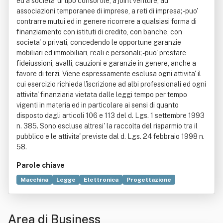
ed a societa' di tipo consortile, a joint venture, ad
associazioni temporanee di imprese, a reti di impresa; - puo'
contrarre mutui ed in genere ricorrere a qualsiasi forma di
finanziamento con istituti di credito, con banche, con
societa' o privati, concedendo le opportune garanzie
mobiliari ed immobiliari, reali e personali; - puo' prestare
fideiussioni, avalli, cauzioni e garanzie in genere, anche a
favore di terzi. Viene espressamente esclusa ogni attivita' il
cui esercizio richieda l'iscrizione ad albi professionali ed ogni
attivita' finanziaria vietata dalle leggi tempo per tempo
vigenti in materia ed in particolare ai sensi di quanto
disposto dagli articoli 106 e 113 del d. Lgs. 1 settembre 1993
n. 385. Sono escluse altresi' la raccolta del risparmio tra il
pubblico e le attivita' previste dal d. Lgs. 24 febbraio 1998 n.
58.
Parole chiave
Macchina
Legge
Elettronica
Progettazione
Attrezzo
Costruzione
Impianto industriale
Industria
Ordine professionale
Servizio
Tecnologia
Area di Business