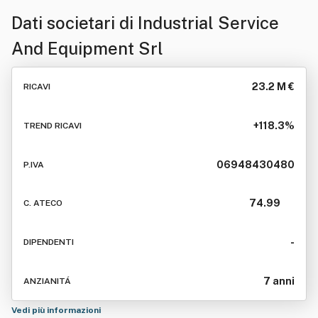
Dati societari di
Industrial Service
And Equipment Srl
23.2 M €
RICAVI
+118.3%
TREND RICAVI
06948430480
P.IVA
74.99
C. ATECO
-
DIPENDENTI
7 anni
ANZIANITÁ
Vedi più informazioni