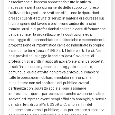
associazione di impresa apportando tutte le attivita'
necessarie per il raggiungimento dello scopo compreso
l'utilizzo di furgoni attrezzati per effettuare le riparazioni
presso i clienti; - l'attivita' di servizi in materia di sicurezza sul
lavoro, igiene del lavoro e protezione ambiente, anche
tramite l'ausilio di professionisti abilitati e corsi di formazione
del personale; - la progettazione, la costruzione ed il
montaggio di apparecchiature elettroniche e meccaniche, la
progettazione di impiantistica civile ed industriale in proprio
e per conto terzi (legge 46/90 art. 1 lettere a, b, f e g). Nei
casi previsti dalla legge la societa' dovra' avvalersi di
professionisti iscritti in appositi albi e/o elenchi. La societa',
ai soli fini del conseguimento dell'oggetto sociale, e,
comunque, quale attivita' non prevalente: - puo' compiere
tutte le operazioni mobiliari, immobiliari e finanziarie -
quest'ultime non nei confronti del pubblico - aventi
pertinenza con l'oggetto sociale; - puo' assumere
interessenze, quote, partecipazioni anche azionarie in altre
societa' ed imprese aventi scopi affini e/o analoghi, ai sensi e
per gli effetti di cui all'art. 2359 c. C. E non ai fini del
collocamento verso il pubblico; - puo' partecipare a consorzi