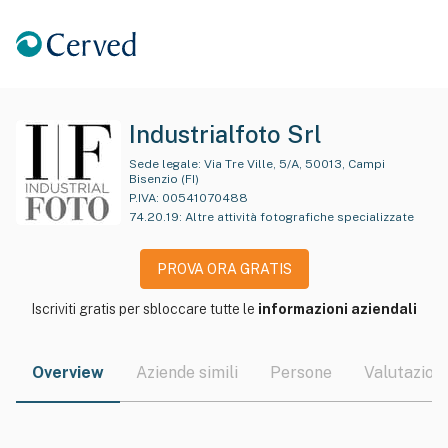
Industrialfoto Srl
Sede legale:
Via Tre Ville, 5/A, 50013, Campi
Bisenzio (FI)
P.IVA:
00541070488
74.20.19
:
Altre attività fotografiche specializzate
PROVA ORA GRATIS
Iscriviti gratis per sbloccare tutte le
informazioni aziendali
Overview
Aziende simili
Persone
Valutazioni