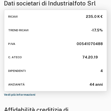
Dati societari di
Industrialfoto Srl
235.0 K €
RICAVI
-17.5%
TREND RICAVI
00541070488
P.IVA
74.20.19
C. ATECO
4
DIPENDENTI
44 anni
ANZIANITÁ
Vedi più informazioni
Affidabilità creditizia di