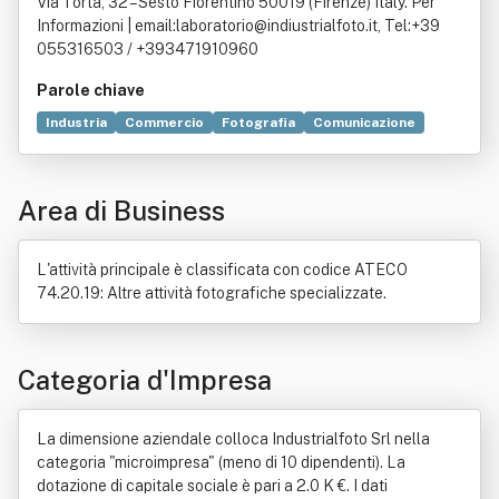
Via Torta, 32 – Sesto Fiorentino 50019 (Firenze) Italy. Per
Informazioni | email:laboratorio@indiustrialfoto.it, Tel:+39
055316503 / +393471910960
Parole chiave
Industria
Commercio
Fotografia
Comunicazione
Investimento
Processo produttivo
Prodotto
Macchina
Grafica
Merlatura
Architettura
Area di Business
Locazione
L'attività principale è classificata con codice ATECO
74.20.19: Altre attività fotografiche specializzate.
Categoria d'Impresa
La dimensione aziendale colloca Industrialfoto Srl nella
categoria "microimpresa" (meno di 10 dipendenti). La
dotazione di capitale sociale è pari a 2.0 K €. I dati