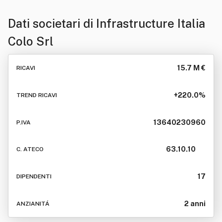
Dati societari di
Infrastructure Italia
Colo Srl
15.7 M €
RICAVI
+220.0%
TREND RICAVI
13640230960
P.IVA
63.10.10
C. ATECO
17
DIPENDENTI
2 anni
ANZIANITÁ