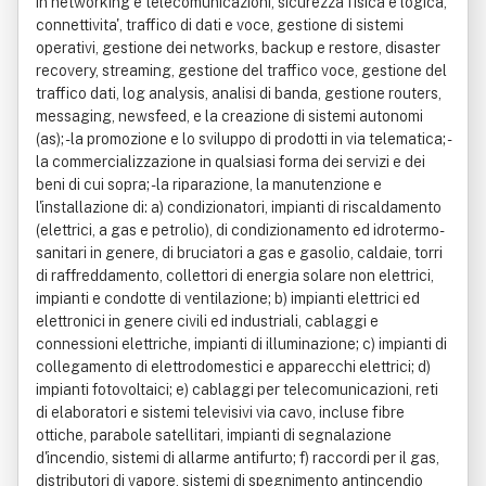
in networking e telecomunicazioni, sicurezza fisica e logica,
connettivita', traffico di dati e voce, gestione di sistemi
operativi, gestione dei networks, backup e restore, disaster
recovery, streaming, gestione del traffico voce, gestione del
traffico dati, log analysis, analisi di banda, gestione routers,
messaging, newsfeed, e la creazione di sistemi autonomi
(as); - la promozione e lo sviluppo di prodotti in via telematica; -
la commercializzazione in qualsiasi forma dei servizi e dei
beni di cui sopra; - la riparazione, la manutenzione e
l'installazione di: a) condizionatori, impianti di riscaldamento
(elettrici, a gas e petrolio), di condizionamento ed idrotermo-
sanitari in genere, di bruciatori a gas e gasolio, caldaie, torri
di raffreddamento, collettori di energia solare non elettrici,
impianti e condotte di ventilazione; b) impianti elettrici ed
elettronici in genere civili ed industriali, cablaggi e
connessioni elettriche, impianti di illuminazione; c) impianti di
collegamento di elettrodomestici e apparecchi elettrici; d)
impianti fotovoltaici; e) cablaggi per telecomunicazioni, reti
di elaboratori e sistemi televisivi via cavo, incluse fibre
ottiche, parabole satellitari, impianti di segnalazione
d'incendio, sistemi di allarme antifurto; f) raccordi per il gas,
distributori di vapore, sistemi di spegnimento antincendio