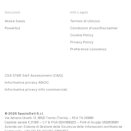
Soluzioni
Info Legali
Atoka Sales
Termini di Utilizzo
Powerbiz
Condizioni d'uso/Disclaimer
Cookie Policy
Privacy Policy
Preferenze consenso
CSA STAR Self-Assessment (CAIQ)
Informativa privacy ANCIC
Informativa privacy info commerciali
© 2026 SpazioDati S.r.l.
Via Adriano Olivetti 13, 38122 Trento (Trento) — REA TN 210089
Capitale sociale € 21.600 — C.F & P.IVA 02241890223 — P.IVA di Gruppo 12022630961
Azienda con Sistema di Gestione della Sicurezza delle Informazioni certificato da