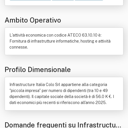
Bene immobile
Commercio
Cablaggio
Dato
Distribuzione commerciale
Incendio
Ambito Operativo
Installazione (informatica)
Produzione
Progettazione
Rete di computer
Servizio
Telematica
L'attività economica con codice ATECO 63.10.10 è:
Fornitura di infrastrutture informatiche, hosting e attività
connesse.
Profilo Dimensionale
Infrastructure Italia Colo Srl appartiene alla categoria
"piccola impresa" per numero di dipendenti (tra 10 e 49
dipendenti). Il capitale sociale della società è di 56.0 K €. I
dati economici più recenti si riferiscono all'anno 2025.
Domande frequenti su Infrastructure