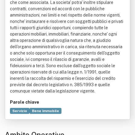
che come associata. La societa' potra' inoltre stipulare
contratti, convenzioni ed accordi con le pubbliche
amministrazioni, nei limiti e nel rispetto delle norme vigenti,
nonche' instaurare e risolvere con soggetti pubblici e privati
tutti i rapporti giuridici opportuni, compiendo tutte le
operazioni mobiliari, immobiliari, finanziarie, nonche' ogni
altra operazione di qualsivoglia natura che, a giudizio
dell'organo amministrativo in carica, sia ritenuta necessaria
o anche solo opportuna per il conseguimento dell'oggetto
sociale, ivi compreso il rilascio di garanzie, avalli e
fideiussioni a terzi. Sono escluse dall'oggetto sociale le
operazioni riservate di cui alla legge n. 1/1991, quelle
inerenti la raccolta del risparmio e l'esercizio del credito
previste dal decreto legislativo n. 385/1993 e quelle
comunque vietate dalla legislazione vigente.
Parole chiave
Servizio
Bene immobile
Processo di produzione industriale
Energia
Progettazione
Agricoltura
Chimica
Ambito Operativo
Decreto legislativo
Industria
Informatica
Legge