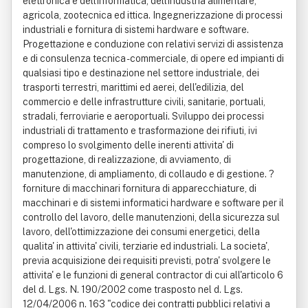
elettronica e dell'informatica, dell'industria alimentare,
agricola, zootecnica ed ittica. Ingegnerizzazione di processi
industriali e fornitura di sistemi hardware e software.
Progettazione e conduzione con relativi servizi di assistenza
e di consulenza tecnica - commerciale, di opere ed impianti di
qualsiasi tipo e destinazione nel settore industriale, dei
trasporti terrestri, marittimi ed aerei, dell'edilizia, del
commercio e delle infrastrutture civili, sanitarie, portuali,
stradali, ferroviarie e aeroportuali. Sviluppo dei processi
industriali di trattamento e trasformazione dei rifiuti, ivi
compreso lo svolgimento delle inerenti attivita' di
progettazione, di realizzazione, di avviamento, di
manutenzione, di ampliamento, di collaudo e di gestione. ?
forniture di macchinari fornitura di apparecchiature, di
macchinari e di sistemi informatici hardware e software per il
controllo del lavoro, delle manutenzioni, della sicurezza sul
lavoro, dell'ottimizzazione dei consumi energetici, della
qualita' in attivita' civili, terziarie ed industriali. La societa',
previa acquisizione dei requisiti previsti, potra' svolgere le
attivita' e le funzioni di general contractor di cui all'articolo 6
del d. Lgs. N. 190/2002 come trasposto nel d. Lgs.
12/04/2006 n. 163 "codice dei contratti pubblici relativi a