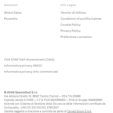
Soluzioni
Info Legali
Atoka Sales
Termini di Utilizzo
Powerbiz
Condizioni d'uso/Disclaimer
Cookie Policy
Privacy Policy
Preferenze consenso
CSA STAR Self-Assessment (CAIQ)
Informativa privacy ANCIC
Informativa privacy info commerciali
© 2026 SpazioDati S.r.l.
Via Adriano Olivetti 13, 38122 Trento (Trento) — REA TN 210089
Capitale sociale € 21.600 — C.F & P.IVA 02241890223 — P.IVA di Gruppo 12022630961
Azienda con Sistema di Gestione della Sicurezza delle Informazioni certificato da
Certiquality – UNI CEI EN ISO/IEC 27001:2017
Società soggetta a direzione e controllo da parte di
Cerved Group S.p.A.