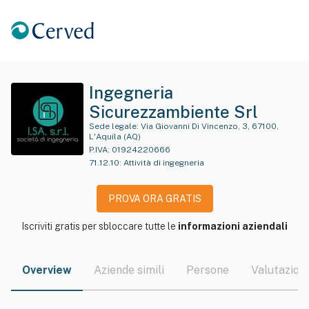
Ingegneria
Sicurezzambiente Srl
Sede legale:
Via Giovanni Di Vincenzo, 3, 67100,
L'Aquila (AQ)
P.IVA:
01924220666
71.12.10
:
Attività di ingegneria
PROVA ORA GRATIS
Iscriviti gratis per sbloccare tutte le
informazioni aziendali
Overview
Aziende simili
Persone
Valutazioni