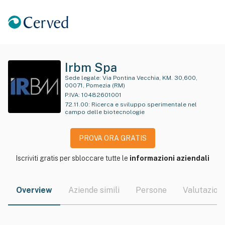
Irbm Spa
Sede legale:
Via Pontina Vecchia, KM. 30,600,
00071, Pomezia (RM)
P.IVA:
10482601001
72.11.00
:
Ricerca e sviluppo sperimentale nel
campo delle biotecnologie
PROVA ORA GRATIS
Iscriviti gratis per sbloccare tutte le
informazioni aziendali
Overview
Aziende simili
Persone
Valutazioni