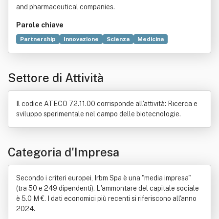
and pharmaceutical companies.
Parole chiave
Partnership
Innovazione
Scienza
Medicina
Ricerca e sviluppo
Ricerca scientifica
Biotecnologie
Servizio
Software
Istituto di ricerca
Settore di Attività
Offerta pubblica iniziale
Industria farmaceutica
Infezione
Commercio
Formazione
Italia
Laboratorio
Opere pubbliche
Organizzazione
Il codice ATECO 72.11.00 corrisponde all'attività: Ricerca e
Parco tecnologico
Profitto
Tecnologia
Università
sviluppo sperimentale nel campo delle biotecnologie.
Categoria d'Impresa
Secondo i criteri europei, Irbm Spa è una "media impresa"
(tra 50 e 249 dipendenti). L'ammontare del capitale sociale
è 5.0 M €. I dati economici più recenti si riferiscono all'anno
2024.