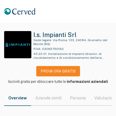
I.s. Impianti Srl
Sede legale:
Via Roma, 133, 24064, Grumello del
Monte (BG)
P.IVA:
03065750162
43.22.01
:
Installazione di impianti idraulici, di
riscaldamento e di condizionamento dell'aria
(inclusa manutenzione e riparazione) in edifici o in
altre opere di costruzione
PROVA ORA GRATIS
Iscriviti gratis per sbloccare tutte le
informazioni aziendali
Overview
Aziende simili
Persone
Valutazioni