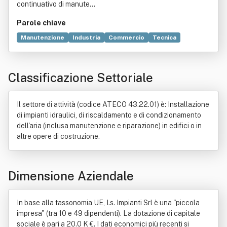
continuativo di manute...
Parole chiave
Manutenzione
Industria
Commercio
Tecnica
Impianto industriale
Linea vita
Calore
Bene immobile
Conoscenza
Impianto di riscaldamento
Progettazione
Classificazione Settoriale
Idraulica
Acqua corrente
Produzione
Economia
Impianto elettrico
Acqua
Ambiente (biologia)
Aria
Autorizzazione (diritto)
Diritto privato
Il settore di attività (codice ATECO 43.22.01) è: Installazione
di impianti idraulici, di riscaldamento e di condizionamento
dell'aria (inclusa manutenzione e riparazione) in edifici o in
altre opere di costruzione.
Dimensione Aziendale
In base alla tassonomia UE, I.s. Impianti Srl è una "piccola
impresa" (tra 10 e 49 dipendenti). La dotazione di capitale
sociale è pari a 20.0 K €. I dati economici più recenti si