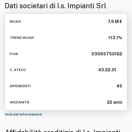
Dati societari di
I.s. Impianti Srl
7.6 M €
RICAVI
+13.1%
TREND RICAVI
03065750162
P.IVA
43.22.01
C. ATECO
45
DIPENDENTI
22 anni
ANZIANITÁ
Vedi più informazioni