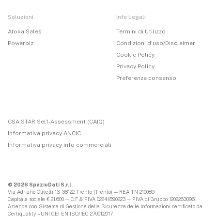
Soluzioni
Info Legali
Atoka Sales
Termini di Utilizzo
Powerbiz
Condizioni d'uso/Disclaimer
Cookie Policy
Privacy Policy
Preferenze consenso
CSA STAR Self-Assessment (CAIQ)
Informativa privacy ANCIC
Informativa privacy info commerciali
© 2026 SpazioDati S.r.l.
Via Adriano Olivetti 13, 38122 Trento (Trento) — REA TN 210089
Capitale sociale € 21.600 — C.F & P.IVA 02241890223 — P.IVA di Gruppo 12022630961
Azienda con Sistema di Gestione della Sicurezza delle Informazioni certificato da
Certiquality – UNI CEI EN ISO/IEC 27001:2017