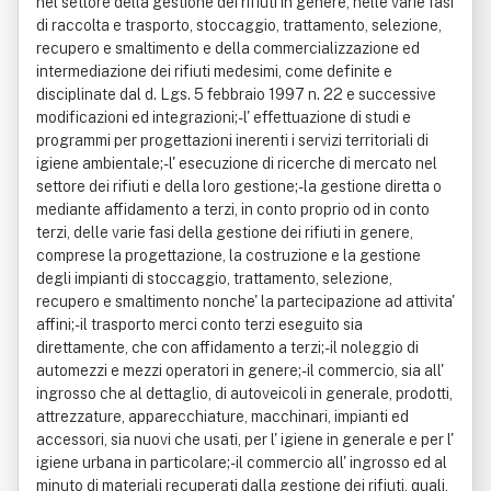
nel settore della gestione dei rifiuti in genere, nelle varie fasi
di raccolta e trasporto, stoccaggio, trattamento, selezione,
recupero e smaltimento e della commercializzazione ed
intermediazione dei rifiuti medesimi, come definite e
disciplinate dal d. Lgs. 5 febbraio 1997 n. 22 e successive
modificazioni ed integrazioni;- l' effettuazione di studi e
programmi per progettazioni inerenti i servizi territoriali di
igiene ambientale;- l' esecuzione di ricerche di mercato nel
settore dei rifiuti e della loro gestione;- la gestione diretta o
mediante affidamento a terzi, in conto proprio od in conto
terzi, delle varie fasi della gestione dei rifiuti in genere,
comprese la progettazione, la costruzione e la gestione
degli impianti di stoccaggio, trattamento, selezione,
recupero e smaltimento nonche' la partecipazione ad attivita'
affini;- il trasporto merci conto terzi eseguito sia
direttamente, che con affidamento a terzi;- il noleggio di
automezzi e mezzi operatori in genere;- il commercio, sia all'
ingrosso che al dettaglio, di autoveicoli in generale, prodotti,
attrezzature, apparecchiature, macchinari, impianti ed
accessori, sia nuovi che usati, per l' igiene in generale e per l'
igiene urbana in particolare;- il commercio all' ingrosso ed al
minuto di materiali recuperati dalla gestione dei rifiuti, quali,