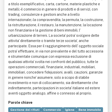
a titolo esemplificativo, carta, cartone, materie plastiche e
metalli;- il commercio in genere di prodotti e di servizi, con
trading, consulenze e gestioni anche a livello
internazionale;- la compravendita, la permuta, la costruzione,
la ristrutturazione, il restauro, la manutenzione, la locazione
non finanziaria e la gestione di beni immobili, l'
urbanizzazione di terreni. La societa' potra' svolgere dette
attivita' direttamente o tramite terze societa', anche
partecipate. Essa per il raggiungimento dell' oggetto sociale
potra' effettuare, in via non prevalente e del tutto accessoria
e strumentale comunque con espressa esclusione di
qualsiasi attivita' svolta nei confronti del pubblico, tutte le
operazioni commerciali, finanziarie, industriali, mobiliari,
immobiliari, concedere fidejussioni, avalli, cauzioni, garanzie
in genere nonche' assumere, solo a scopo di stabile
investimento e non di collocamento, sia direttamente che
indirettamente, partecipazioni in societa' italiane ed estere
aventi oggetto analogo, affine o connesso al proprio.
Parole chiave
Gestione dei rifiuti
Commercio
Igiene
Bene immobile