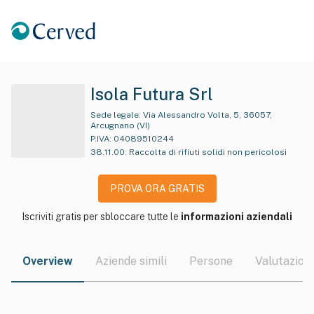
Isola Futura Srl
Sede legale:
Via Alessandro Volta, 5, 36057,
Arcugnano (VI)
P.IVA:
04089510244
38.11.00
:
Raccolta di rifiuti solidi non pericolosi
PROVA ORA GRATIS
Iscriviti gratis per sbloccare tutte le
informazioni aziendali
Overview
Aziende simili
Persone
Valutazioni