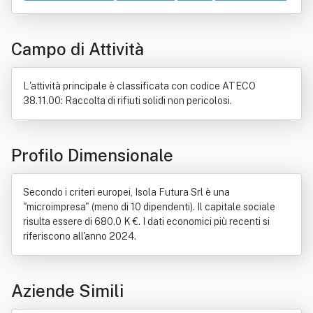
Costruzione
Autoveicolo
Locazione
Macchina
Musica
Prodotto (economia)
Ricerca di mercato
Campo di Attività
Riciclaggio dei rifiuti
Rifiuto
Servizio
Urbanizzazione
L'attività principale è classificata con codice ATECO
38.11.00: Raccolta di rifiuti solidi non pericolosi.
Profilo Dimensionale
Secondo i criteri europei, Isola Futura Srl è una
"microimpresa" (meno di 10 dipendenti). Il capitale sociale
risulta essere di 680.0 K €. I dati economici più recenti si
riferiscono all'anno 2024.
Aziende Simili