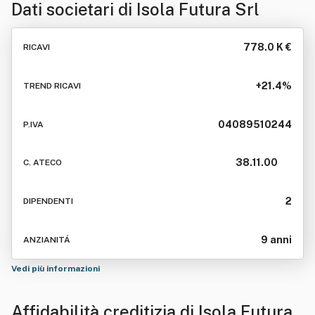
Dati societari di
Isola Futura Srl
778.0 K €
RICAVI
+21.4%
TREND RICAVI
04089510244
P.IVA
38.11.00
C. ATECO
2
DIPENDENTI
9 anni
ANZIANITÁ
Vedi più informazioni
Affidabilità creditizia di
Isola Futura