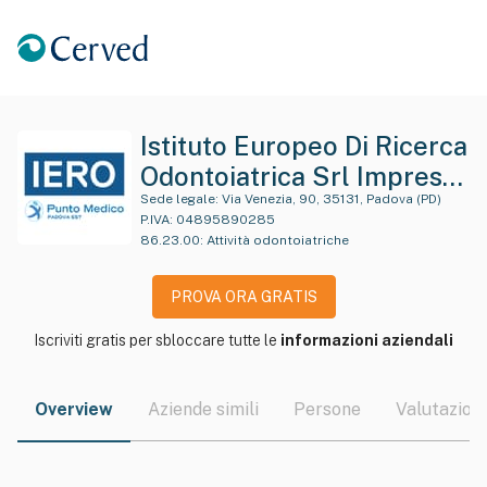
Istituto Europeo Di Ricerca
Odontoiatrica Srl Impresa
Sociale
Sede legale:
Via Venezia, 90, 35131, Padova (PD)
P.IVA:
04895890285
86.23.00
:
Attività odontoiatriche
PROVA ORA GRATIS
Iscriviti gratis per sbloccare tutte le
informazioni aziendali
Overview
Aziende simili
Persone
Valutazioni