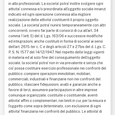
in albi professionali. La societa' potra' inoltre svolgere ogni
attivita' connessa e/o preordinata all'oggetto sociale innanzi
indicato ed ogni operazione connessa alla migliore
realizzazione delle attivita' costituenti il proprio oggetto
sociale. La societa' potra' riunirsi temporaneamente con altri
concorrenti, ovvero far parte di consorzi di cui all'art. 34
comma 1 lett. E) del d. Lgs. 163/06 e successive modifiche
ed integrazioni, anche costituiti in forma di societa' ai sensi
dell'art. 2615-ter c. C e degli articoli 27 e 27bis del d. Lgs. C.
P. S. N. 1577 del 14/12/1947. Nel rispetto delle leggi vigenti
in materia ed al solo fine del conseguimento dell'oggetto
sociale, la societa' potra' non in via prevalente e senza che
cio' possa costituire esercizio professionale nei confronti del
pubblico - compiere operazioni immobiliari, mobiliari,
commerciali, industriali e finanziarie non nei confronti del
pubblico, rilasciare fidejussioni, avalli e garanzie anche a
favore di terzi, assumere partecipazioni in altre imprese
comunque organizzate, costituite o costituende, aventi
attivita' affini o complementari, nei limiti in cui, per la misura e
l'oggetto come sopra determinato, con esclusione di ogni
attivita' finanziaria nei confronti del pubblico. Le attivita' di