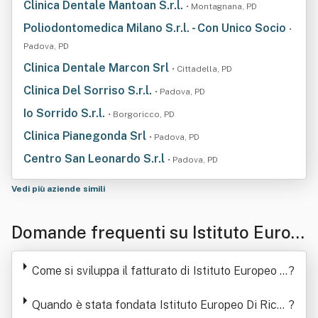
Clinica Dentale Mantoan S.r.l.
• Montagnana, PD
Poliodontomedica Milano S.r.l. - Con Unico Socio
•
Padova, PD
Clinica Dentale Marcon Srl
• Cittadella, PD
Clinica Del Sorriso S.r.l.
• Padova, PD
Io Sorrido S.r.l.
• Borgoricco, PD
Clinica Pianegonda Srl
• Padova, PD
Centro San Leonardo S.r.l
• Padova, PD
Vedi più aziende simili
Domande frequenti su Istituto Europ
eo Di Ricerca Odontoiatrica Srl Impr
Come si sviluppa il fatturato di Istituto Europeo D
?
esa Sociale
i Ricerca Odontoiatrica Srl Impresa Sociale
Quando è stata fondata Istituto Europeo Di Ricer
?