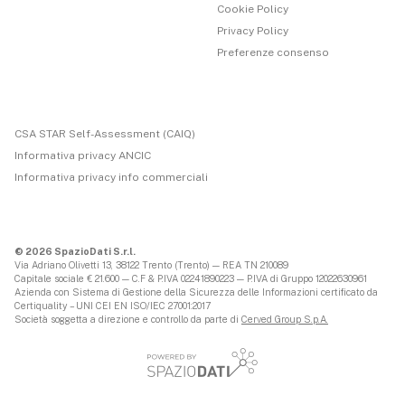
Cookie Policy
Privacy Policy
Preferenze consenso
CSA STAR Self-Assessment (CAIQ)
Informativa privacy ANCIC
Informativa privacy info commerciali
© 2026 SpazioDati S.r.l.
Via Adriano Olivetti 13, 38122 Trento (Trento) — REA TN 210089
Capitale sociale € 21.600 — C.F & P.IVA 02241890223 — P.IVA di Gruppo 12022630961
Azienda con Sistema di Gestione della Sicurezza delle Informazioni certificato da
Certiquality – UNI CEI EN ISO/IEC 27001:2017
Società soggetta a direzione e controllo da parte di
Cerved Group S.p.A.