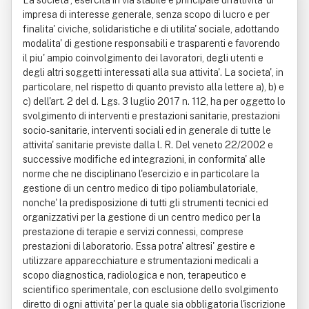
La societa', esercita in via stabile e principale un'attivita' di
le
impresa di interesse generale, senza scopo di lucro e per
finalita' civiche, solidaristiche e di utilita' sociale, adottando
modalita' di gestione responsabili e trasparenti e favorendo
il piu' ampio coinvolgimento dei lavoratori, degli utenti e
degli altri soggetti interessati alla sua attivita'. La societa', in
particolare, nel rispetto di quanto previsto alla lettere a), b) e
c) dell'art. 2 del d. Lgs. 3 luglio 2017 n. 112, ha per oggetto lo
svolgimento di interventi e prestazioni sanitarie, prestazioni
socio-sanitarie, interventi sociali ed in generale di tutte le
attivita' sanitarie previste dalla l. R. Del veneto 22/2002 e
successive modifiche ed integrazioni, in conformita' alle
norme che ne disciplinano l'esercizio e in particolare la
gestione di un centro medico di tipo poliambulatoriale,
nonche' la predisposizione di tutti gli strumenti tecnici ed
organizzativi per la gestione di un centro medico per la
prestazione di terapie e servizi connessi, comprese
prestazioni di laboratorio. Essa potra' altresi' gestire e
utilizzare apparecchiature e strumentazioni medicali a
scopo diagnostica, radiologica e non, terapeutico e
scientifico sperimentale, con esclusione dello svolgimento
diretto di ogni attivita' per la quale sia obbligatoria l'iscrizione