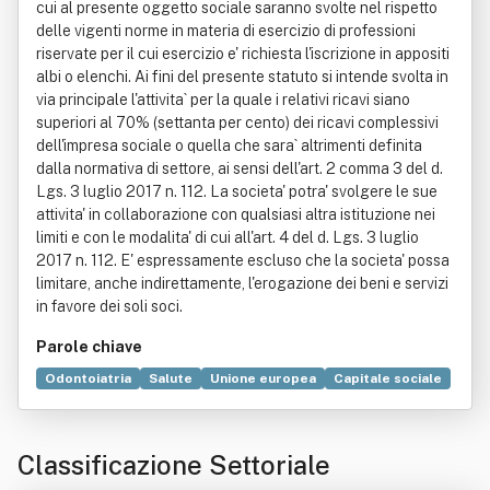
cui al presente oggetto sociale saranno svolte nel rispetto
delle vigenti norme in materia di esercizio di professioni
riservate per il cui esercizio e' richiesta l'iscrizione in appositi
albi o elenchi. Ai fini del presente statuto si intende svolta in
via principale l'attivita` per la quale i relativi ricavi siano
superiori al 70% (settanta per cento) dei ricavi complessivi
dell'impresa sociale o quella che sara` altrimenti definita
dalla normativa di settore, ai sensi dell'art. 2 comma 3 del d.
Lgs. 3 luglio 2017 n. 112. La societa' potra' svolgere le sue
attivita' in collaborazione con qualsiasi altra istituzione nei
limiti e con le modalita' di cui all'art. 4 del d. Lgs. 3 luglio
2017 n. 112. E' espressamente escluso che la societa' possa
limitare, anche indirettamente, l'erogazione dei beni e servizi
in favore dei soli soci.
Parole chiave
Odontoiatria
Salute
Unione europea
Capitale sociale
Dentista
Sede legale
Abilitazione
Servizio
Decreto legislativo
Medico
Terapia
Bene immobile
Classificazione Settoriale
Commercio
Industria
Medicina
Norma giuridica
Organizzazione non a scopo di lucro
Radiologia