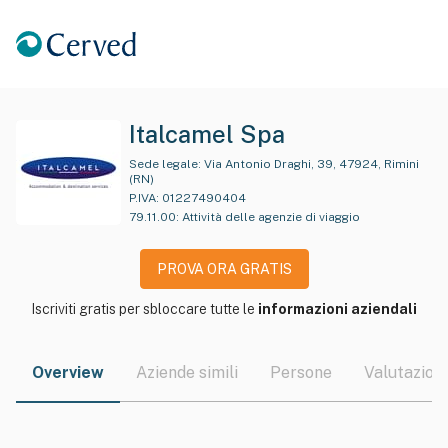
Italcamel Spa
Sede legale:
Via Antonio Draghi, 39, 47924, Rimini
(RN)
P.IVA:
01227490404
79.11.00
:
Attività delle agenzie di viaggio
PROVA ORA GRATIS
Iscriviti gratis per sbloccare tutte le
informazioni aziendali
Overview
Aziende simili
Persone
Valutazioni