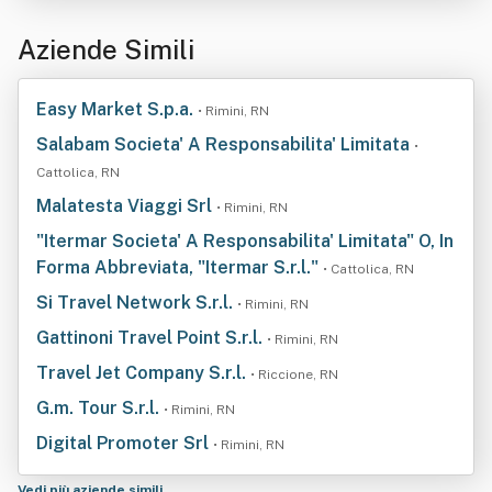
Aziende Simili
Easy Market S.p.a.
• Rimini, RN
Salabam Societa' A Responsabilita' Limitata
•
Cattolica, RN
Malatesta Viaggi Srl
• Rimini, RN
"Itermar Societa' A Responsabilita' Limitata" O, In
Forma Abbreviata, "Itermar S.r.l."
• Cattolica, RN
Si Travel Network S.r.l.
• Rimini, RN
Gattinoni Travel Point S.r.l.
• Rimini, RN
Travel Jet Company S.r.l.
• Riccione, RN
G.m. Tour S.r.l.
• Rimini, RN
Digital Promoter Srl
• Rimini, RN
Vedi più aziende simili