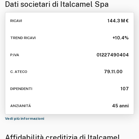
Dati societari di
Italcamel Spa
144.3 M €
RICAVI
+10.4%
TREND RICAVI
01227490404
P.IVA
79.11.00
C. ATECO
107
DIPENDENTI
45 anni
ANZIANITÁ
Vedi più informazioni
Affidabilità creditizia di
Italcamel