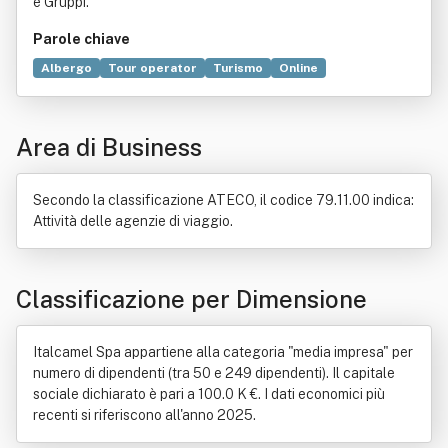
e Gruppi.
Parole chiave
Albergo
Tour operator
Turismo
Online
Agenzia di viaggi
Destination Management Company
Organizzazione
Servizio
Casa
Area di Business
Bar (pubblico esercizio)
Campeggio
Discoteca
Legge
Norma giuridica
Ostello
Ristorante
Viaggio
Secondo la classificazione ATECO, il codice 79.11.00 indica:
Attività delle agenzie di viaggio.
Classificazione per Dimensione
Italcamel Spa appartiene alla categoria "media impresa" per
numero di dipendenti (tra 50 e 249 dipendenti). Il capitale
sociale dichiarato è pari a 100.0 K €. I dati economici più
recenti si riferiscono all'anno 2025.