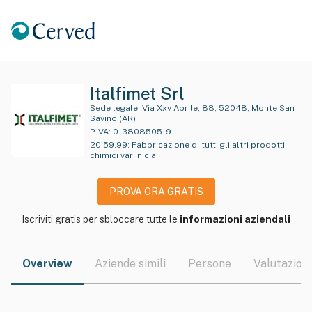
Italfimet Srl
Sede legale:
Via Xxv Aprile, 88, 52048, Monte San
Savino (AR)
P.IVA:
01380850519
20.59.99
:
Fabbricazione di tutti gli altri prodotti
chimici vari n.c.a.
PROVA ORA GRATIS
Iscriviti gratis per sbloccare tutte le
informazioni aziendali
Overview
Aziende simili
Persone
Valutazioni