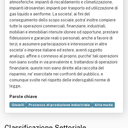
atmosferiche, impianti di riscaldamento e climatizzazione,
impianti idrosanitari, impianti per trasporto ed utilizzazione di
gas liquido e aeriforme. La societa', ai fini del
conseguimento dello scopo sociale, potra' inoltre compiere
tutte le operazioni commerciali, finanziarie, industriali,
mobiliari e immobiliari ritenute idonee od opportune, prestare
fideiussioni e garanzie reali o personali, anche a favore di
terzi, e assumere partecipazioni e interessenze in altre
societa' o imprese italiane ed estere, aventi oggetto
analogo, affine o connesso al proprio, purche' tali operazioni
non siano svolte in via prevalente e, trattandosi di operazioni
finanziarie, queste non siano dirette alla raccolta del
risparmio, ne' esercitate nei confronti del pubblico, e
comunque svolte nel rispetto delle inderogabili norme di
legge.
Parole chiave
Gioielli
Processo di produzione industriale
Alta moda
Elettronica
Bigiotteria
Galvanostegia
Oreficeria
Macchina
Rivoluzione industriale
Metallo
Ossidazione
Classificazione Settoriale
Galvanoplastica
Progettazione
Industria