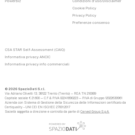
Powerbiz
Condizioni d'uso/Disclaimer
Cookie Policy
Privacy Policy
Preferenze consenso
CSA STAR Self-Assessment (CAIQ)
Informativa privacy ANCIC
Informativa privacy info commerciali
© 2026 SpazioDati S.r.l.
Via Adriano Olivetti 13, 38122 Trento (Trento) — REA TN 210089
Capitale sociale € 21.600 — C.F & P.IVA 02241890223 — P.IVA di Gruppo 12022630961
Azienda con Sistema di Gestione della Sicurezza delle Informazioni certificato da
Certiquality – UNI CEI EN ISO/IEC 27001:2017
Società soggetta a direzione e controllo da parte di
Cerved Group S.p.A.