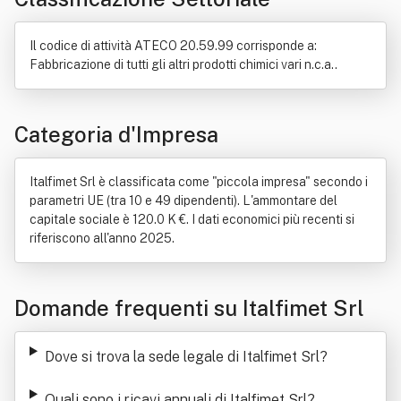
Gas di petrolio liquefatti
Automazione
Commercio
Consulenza
Fumo
Norma giuridica
Ricerca scientifica
Il codice di attività ATECO 20.59.99 corrisponde a:
Riciclaggio dei rifiuti
Superficie
Trasporto
Fabbricazione di tutti gli altri prodotti chimici vari n.c.a..
Categoria d'Impresa
Italfimet Srl è classificata come "piccola impresa" secondo i
parametri UE (tra 10 e 49 dipendenti). L'ammontare del
capitale sociale è 120.0 K €. I dati economici più recenti si
riferiscono all'anno 2025.
Domande frequenti su Italfimet Srl
Dove si trova la sede legale di Italfimet Srl
?
Quali sono i ricavi annuali di Italfimet Srl
?