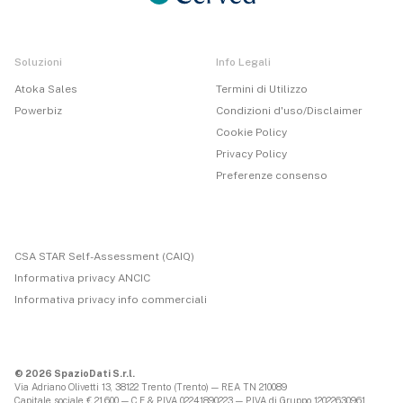
Soluzioni
Info Legali
Atoka Sales
Termini di Utilizzo
Powerbiz
Condizioni d'uso/Disclaimer
Cookie Policy
Privacy Policy
Preferenze consenso
CSA STAR Self-Assessment (CAIQ)
Informativa privacy ANCIC
Informativa privacy info commerciali
© 2026 SpazioDati S.r.l.
Via Adriano Olivetti 13, 38122 Trento (Trento) — REA TN 210089
Capitale sociale € 21.600 — C.F & P.IVA 02241890223 — P.IVA di Gruppo 12022630961