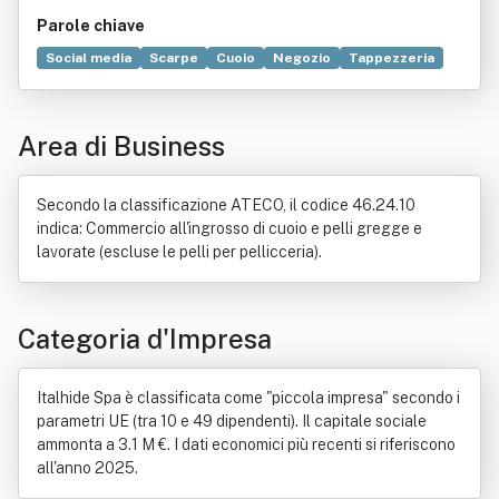
Parole chiave
Social media
Scarpe
Cuoio
Negozio
Tappezzeria
Musica
Commercio
Rete sociale
Abbigliamento
Instagram
Industria
Accessori
Calzatura
Area di Business
Commercio elettronico
Concia
Elettronica
Esportazione
Importazione
Tecnologia
Secondo la classificazione ATECO, il codice 46.24.10
indica: Commercio all'ingrosso di cuoio e pelli gregge e
lavorate (escluse le pelli per pellicceria).
Categoria d'Impresa
Italhide Spa è classificata come "piccola impresa" secondo i
parametri UE (tra 10 e 49 dipendenti). Il capitale sociale
ammonta a 3.1 M €. I dati economici più recenti si riferiscono
all'anno 2025.