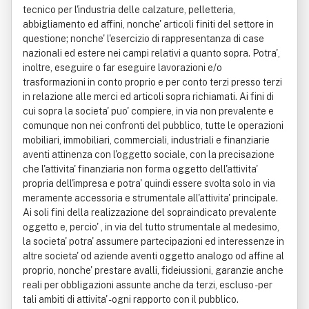
tecnico per l'industria delle calzature, pelletteria,
abbigliamento ed affini, nonche' articoli finiti del settore in
questione; nonche' l'esercizio di rappresentanza di case
nazionali ed estere nei campi relativi a quanto sopra. Potra',
inoltre, eseguire o far eseguire lavorazioni e/o
trasformazioni in conto proprio e per conto terzi presso terzi
in relazione alle merci ed articoli sopra richiamati. Ai fini di
cui sopra la societa' puo' compiere, in via non prevalente e
comunque non nei confronti del pubblico, tutte le operazioni
mobiliari, immobiliari, commerciali, industriali e finanziarie
aventi attinenza con l'oggetto sociale, con la precisazione
che l'attivita' finanziaria non forma oggetto dell'attivita'
propria dell'impresa e potra' quindi essere svolta solo in via
meramente accessoria e strumentale all'attivita' principale.
Ai soli fini della realizzazione del sopraindicato prevalente
oggetto e, percio' , in via del tutto strumentale al medesimo,
la societa' potra' assumere partecipazioni ed interessenze in
altre societa' od aziende aventi oggetto analogo od affine al
proprio, nonche' prestare avalli, fideiussioni, garanzie anche
reali per obbligazioni assunte anche da terzi, escluso - per
tali ambiti di attivita' - ogni rapporto con il pubblico.