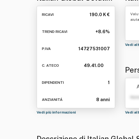
Srl
Valu
190.0 K €
RICAVI
aiut
+8.6%
TREND RICAVI
Vedi al
14727531007
P.IVA
49.41.00
C. ATECO
Pers
1
DIPENDENTI
A
Nom
8 anni
ANZIANITÁ
Vedi più informazioni
Vedi al
Descrizione di Italian Global 