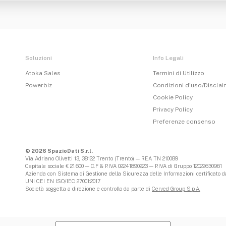
Soluzioni
Info Legali
Atoka Sales
Termini di Utilizzo
Powerbiz
Condizioni d'uso/Discla
Cookie Policy
Privacy Policy
Preferenze consenso
© 2026 SpazioDati S.r.l.
Via Adriano Olivetti 13, 38122 Trento (Trento) — REA TN 210089
Capitale sociale € 21.600 — C.F & P.IVA 02241890223 — P.IVA di Gruppo 12022630961
Azienda con Sistema di Gestione della Sicurezza delle Informazioni certificato da
UNI CEI EN ISO/IEC 27001:2017
Società soggetta a direzione e controllo da parte di
Cerved Group S.p.A.