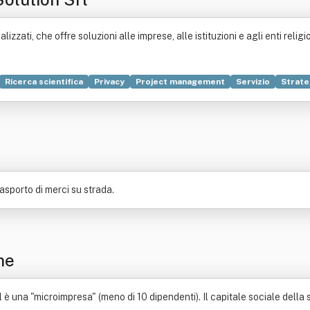
zzati, che offre soluzioni alle imprese, alle istituzioni e agli enti religio
Ricerca scientifica
Privacy
Project management
Servizio
Strate
ione
Bevanda
Cultura
Formazione
Organizzazione
Processi azie
rasporto di merci su strada.
ne
 è una "microimpresa" (meno di 10 dipendenti). Il capitale sociale della so