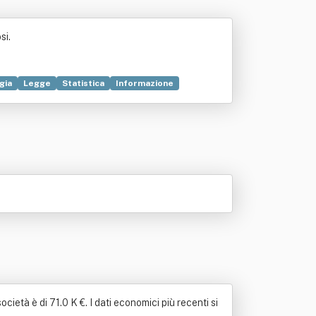
si.
gia
Legge
Statistica
Informazione
ndali
Progettazione
cietà è di 71.0 K €. I dati economici più recenti si