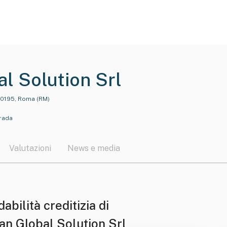
al Solution Srl
 00195, Roma (RM)
trada
Valutazioni
News e media
dabilità creditizia di
ian Global Solution Srl