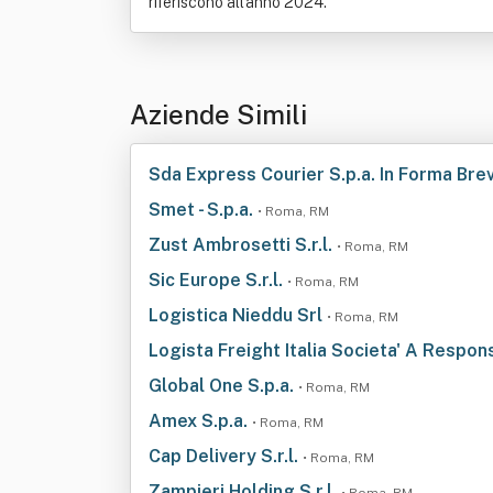
riferiscono all'anno 2024.
Aziende Simili
Sda Express Courier S.p.a. In Forma Bre
Smet - S.p.a.
• Roma, RM
Zust Ambrosetti S.r.l.
• Roma, RM
Sic Europe S.r.l.
• Roma, RM
Logistica Nieddu Srl
• Roma, RM
Logista Freight Italia Societa' A Respons
Global One S.p.a.
• Roma, RM
Amex S.p.a.
• Roma, RM
Cap Delivery S.r.l.
• Roma, RM
Zampieri Holding S.r.l.