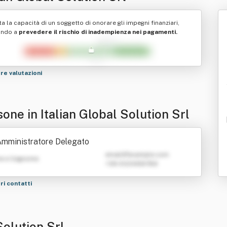
ta la capacità di un soggetto di onorare gli impegni finanziari,
ando a
prevedere il rischio di inadempienza nei pagamenti.
tre valutazioni
one in Italian Global Solution Srl
mministratore Delegato
emailATexample.com
e e Cognome
+39 0123456789
tri contatti
Solution Srl