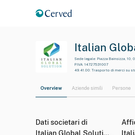
Italian Glob
Sede legale:
Piazza Bainsizza, 10,
P.IVA:
14727531007
49.41.00
:
Trasporto di merci su s
Overview
Aziende simili
Persone
Dati societari di
Affi
Italian Global Solution
Ital