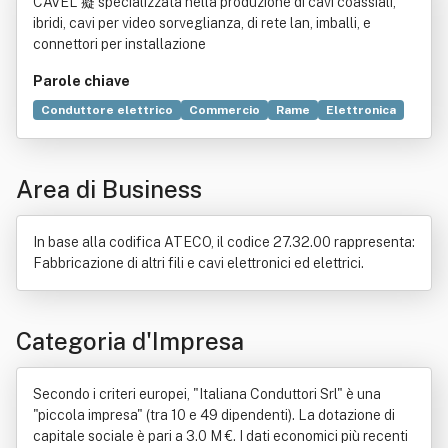
CAVEL 癡 specializzata nella produzione di cavi coassiali,
ibridi, cavi per video sorveglianza, di rete lan, imballi, e
connettori per installazione
Parole chiave
Conduttore elettrico
Commercio
Rame
Elettronica
Settore pubblico
Elettricità
Reputazione
Esternalizzazione
Rete
Suono
Edilizia
Area di Business
Video sorvegliata
Ibrida
Industria
Investimento
Oggetto (diritto)
Settore immobiliare
In base alla codifica ATECO, il codice 27.32.00 rappresenta:
Fabbricazione di altri fili e cavi elettronici ed elettrici.
Categoria d'Impresa
Secondo i criteri europei, "Italiana Conduttori Srl" è una
"piccola impresa" (tra 10 e 49 dipendenti). La dotazione di
capitale sociale è pari a 3.0 M €. I dati economici più recenti