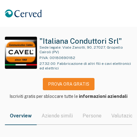
"Italiana Conduttori Srl"
Sede legale:
Viale Zanotti, 90, 27027, Gropello
Cairoli (PV)
P.IVA:
00180690182
27.32.00
:
Fabbricazione di altri fili e cavi elettronici
ed elettrici
PROVA ORA GRATIS
Iscriviti gratis per sbloccare tutte le
informazioni aziendali
Overview
Aziende simili
Persone
Valutazioni