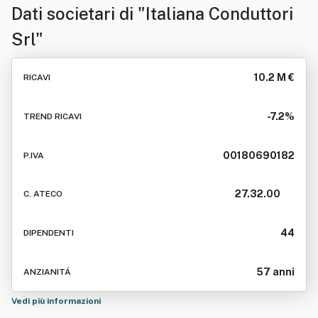
Dati societari di
"Italiana Conduttori
Srl"
10.2 M €
RICAVI
-7.2%
TREND RICAVI
00180690182
P.IVA
27.32.00
C. ATECO
44
DIPENDENTI
57 anni
ANZIANITÁ
Vedi più informazioni