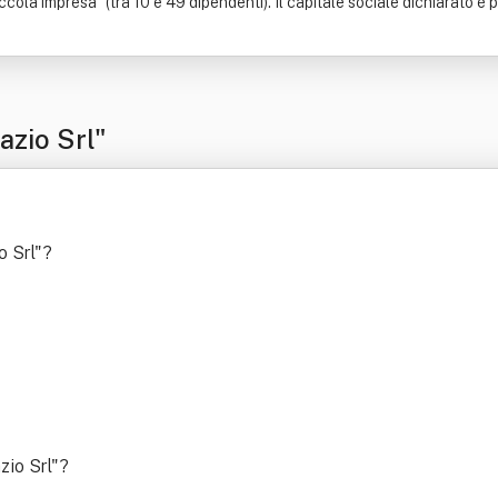
ccola impresa" (tra 10 e 49 dipendenti). Il capitale sociale dichiarato è p
azio Srl"
o Srl"
?
zio Srl"
?