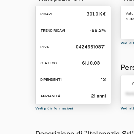
Valu
301.0 K €
RICAVI
aiut
-66.3%
TREND RICAVI
Vedi al
04246510871
P.IVA
61.10.03
C. ATECO
Pers
13
DIPENDENTI
A
Nom
21 anni
ANZIANITÁ
Vedi più informazioni
Vedi al
Descrizione di "Italspazio Srl