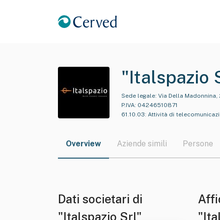
"Italspazio 
Sede legale:
Via Della Madonnina, 
P.IVA:
04246510871
61.10.03
:
Attività di telecomunicazi
Overview
Aziende simili
Persone
Dati societari di
Affi
"Italspazio Srl"
"Ita