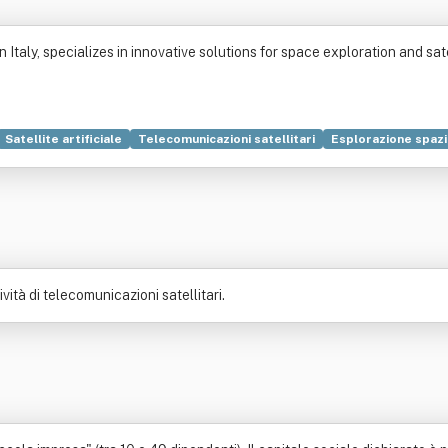
Italy, specializes in innovative solutions for space exploration and sat
Satellite artificiale
Telecomunicazioni satellitari
Esplorazione spazi
o
Tributo
Banda larga
Bilancia dei pagamenti
Proprietà (diritto)
ività di telecomunicazioni satellitari.