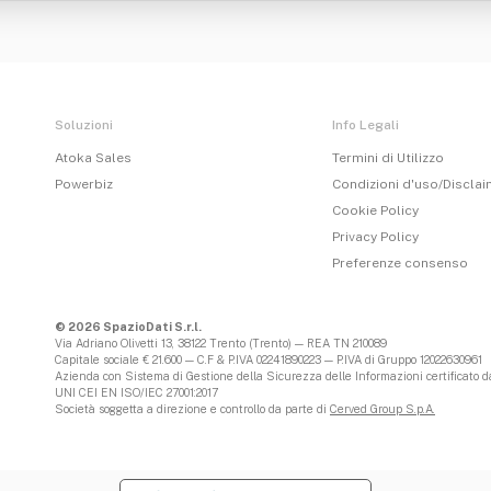
Soluzioni
Info Legali
Atoka Sales
Termini di Utilizzo
Powerbiz
Condizioni d'uso/Discla
Cookie Policy
Privacy Policy
Preferenze consenso
© 2026 SpazioDati S.r.l.
Via Adriano Olivetti 13, 38122 Trento (Trento) — REA TN 210089
Capitale sociale € 21.600 — C.F & P.IVA 02241890223 — P.IVA di Gruppo 12022630961
Azienda con Sistema di Gestione della Sicurezza delle Informazioni certificato da
UNI CEI EN ISO/IEC 27001:2017
Società soggetta a direzione e controllo da parte di
Cerved Group S.p.A.