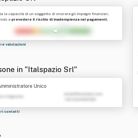
ta la capacità di un soggetto di onorare gli impegni finanziari,
ando a
prevedere il rischio di inadempienza nei pagamenti.
tre valutazioni
one in "Italspazio Srl"
mministratore Unico
emailATexample.com
e e Cognome
+39 0123456789
tri contatti
"