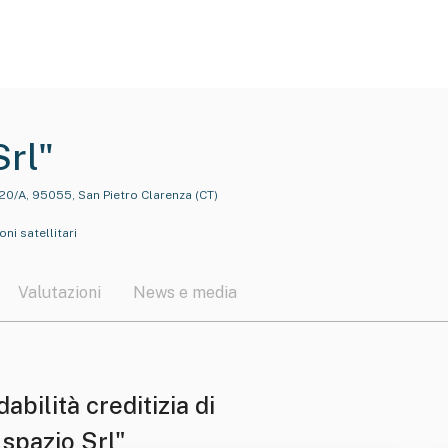
Srl"
20/A, 95055, San Pietro Clarenza (CT)
oni satellitari
Valutazioni
News e media
dabilità creditizia di
lspazio Srl"