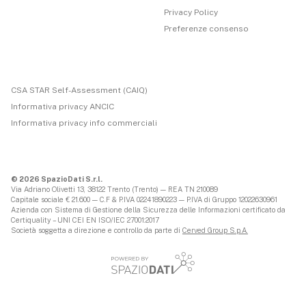
Privacy Policy
Preferenze consenso
CSA STAR Self-Assessment (CAIQ)
Informativa privacy ANCIC
Informativa privacy info commerciali
© 2026 SpazioDati S.r.l.
Via Adriano Olivetti 13, 38122 Trento (Trento) — REA TN 210089
Capitale sociale € 21.600 — C.F & P.IVA 02241890223 — P.IVA di Gruppo 12022630961
Azienda con Sistema di Gestione della Sicurezza delle Informazioni certificato da
Certiquality – UNI CEI EN ISO/IEC 27001:2017
Società soggetta a direzione e controllo da parte di
Cerved Group S.p.A.