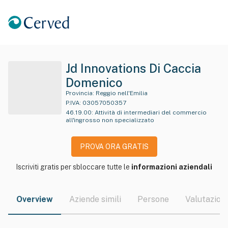
Jd Innovations Di Caccia
Domenico
Provincia:
Reggio nell'Emilia
P.IVA:
03057050357
46.19.00
:
Attività di intermediari del commercio
all'ingrosso non specializzato
PROVA ORA GRATIS
Iscriviti gratis per sbloccare tutte le
informazioni aziendali
Overview
Aziende simili
Persone
Valutazioni