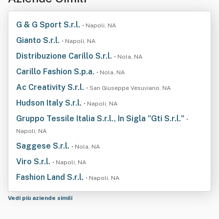
G & G Sport S.r.l.
• Napoli, NA
Gianto S.r.l.
• Napoli, NA
Distribuzione Carillo S.r.l.
• Nola, NA
Carillo Fashion S.p.a.
• Nola, NA
Ac Creativity S.r.l.
• San Giuseppe Vesuviano, NA
Hudson Italy S.r.l.
• Napoli, NA
Gruppo Tessile Italia S.r.l., In Sigla "Gti S.r.l."
•
Napoli, NA
Saggese S.r.l.
• Nola, NA
Viro S.r.l.
• Napoli, NA
Fashion Land S.r.l.
• Napoli, NA
Vedi più aziende simili