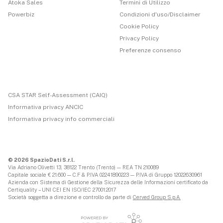
Atoka Sales
Termini di Utilizzo
Powerbiz
Condizioni d'uso/Disclaimer
Cookie Policy
Privacy Policy
Preferenze consenso
CSA STAR Self-Assessment (CAIQ)
Informativa privacy ANCIC
Informativa privacy info commerciali
© 2026 SpazioDati S.r.l.
Via Adriano Olivetti 13, 38122 Trento (Trento) — REA TN 210089
Capitale sociale € 21.600 — C.F & P.IVA 02241890223 — P.IVA di Gruppo 12022630961
Azienda con Sistema di Gestione della Sicurezza delle Informazioni certificato da
Certiquality – UNI CEI EN ISO/IEC 27001:2017
Società soggetta a direzione e controllo da parte di
Cerved Group S.p.A.