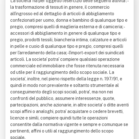
La societa' ha per oggetto l'esercizio delle seguenti attivita': -
la trasformazione di tessuti in genere, il commercio
all'ingrosso ed al dettaglio di articoli di abbigliamento
confezionati per uomo, donna e bambino di qualunque tipo e
pregio, compresi quelli di maglieria esterna e di camiceria; -
accessori di abbigliamento in genere di qualunque tipo e
pregio, prodotti tessili, biancheria intima, calzature e articoli
in pelle e cuoio di qualunque tipo e pregio, compresi quelli
per l'arredamento della casa; - l'import-export dei suindicati
articoli. La societa' potra' compiere qualsiasi operazione
commerciale ed immobiliare che fosse ritenuta necessaria
od utile per il raggiungimento dello scopo sociale. La
societa', inoltre, nel pieno rispetto della legge n. 197/91, e
quindi in modo non prevalente e soltanto strumentale al
conseguimento degli scopi sociali, potra', ma non nei
confronti del pubblico, assumere interessenze, quote,
partecipazioni, anche azionarie, in altre societa' o ditte aventi
scopi affini o analoghi, potra' acquistare o cedere brevetti,
licenze e simili, compiere quindi tutte le operazioni
consentite dalla normativa vigente e sempre e comunque se
pertinenti, affini o utili al raggiungimento dello scopo
sociale.