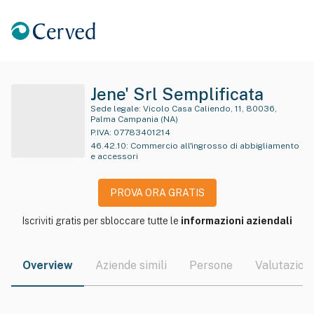
Jene' Srl Semplificata
Sede legale:
Vicolo Casa Caliendo, 11, 80036,
Palma Campania (NA)
P.IVA:
07783401214
46.42.10
:
Commercio all'ingrosso di abbigliamento
e accessori
PROVA ORA GRATIS
Iscriviti gratis per sbloccare tutte le
informazioni aziendali
Overview
Aziende simili
Persone
Valutazioni