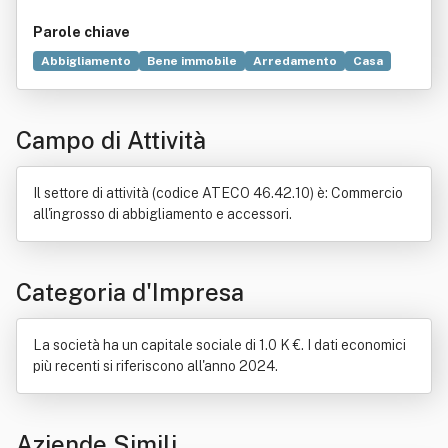
Parole chiave
Abbigliamento
Bene immobile
Arredamento
Casa
Commercio
Negozio
Accessorio
Biancheria intima
Brevetto
Calzatura
Cuoio
Industria tessile
Campo di Attività
Vendita al dettaglio
Il settore di attività (codice ATECO 46.42.10) è: Commercio
all'ingrosso di abbigliamento e accessori.
Categoria d'Impresa
La società ha un capitale sociale di 1.0 K €. I dati economici
più recenti si riferiscono all'anno 2024.
Aziende Simili