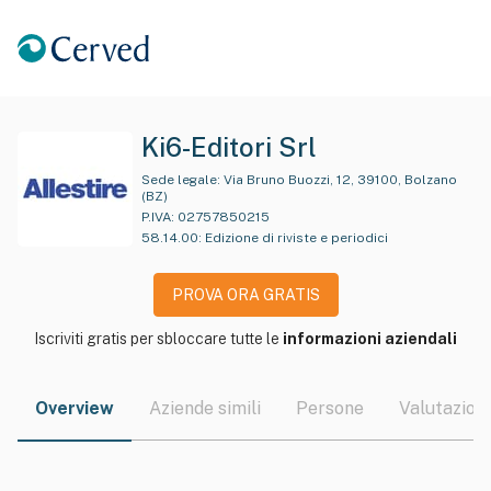
Ki6-Editori Srl
Sede legale:
Via Bruno Buozzi, 12, 39100, Bolzano
(BZ)
P.IVA:
02757850215
58.14.00
:
Edizione di riviste e periodici
PROVA ORA GRATIS
Iscriviti gratis per sbloccare tutte le
informazioni aziendali
Overview
Aziende simili
Persone
Valutazioni