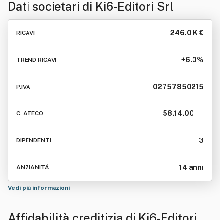
Dati societari di
Ki6-Editori Srl
246.0 K €
RICAVI
+6.0%
TREND RICAVI
02757850215
P.IVA
58.14.00
C. ATECO
3
DIPENDENTI
14 anni
ANZIANITÁ
Vedi più informazioni
Affidabilità creditizia di
Ki6-Editori