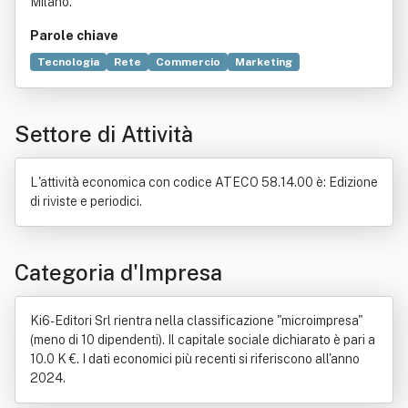
Milano.
Parole chiave
Tecnologia
Rete
Commercio
Marketing
Informazione
Progettazione
Statistica
Formazione
Audio
Sito web
Elettronica
Bene immobile
Settore di Attività
Comunicazione
Condizione
Convegno
Editoriale
Organizzazione
Servizio
Stampa
L'attività economica con codice ATECO 58.14.00 è: Edizione
di riviste e periodici.
Categoria d'Impresa
Ki6-Editori Srl rientra nella classificazione "microimpresa"
(meno di 10 dipendenti). Il capitale sociale dichiarato è pari a
10.0 K €. I dati economici più recenti si riferiscono all'anno
2024.