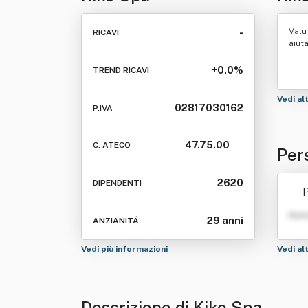
Valu
-
RICAVI
aiut
+0.0%
TREND RICAVI
Vedi al
02817030162
P.IVA
47.75.00
C. ATECO
Per
2620
DIPENDENTI
P
Nom
29 anni
ANZIANITÁ
Vedi più informazioni
Vedi al
Descrizione di Kiko Spa