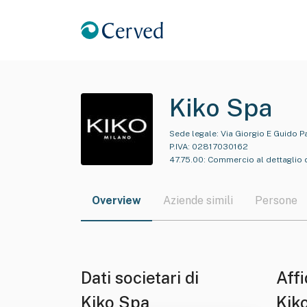
Kiko Spa
Sede legale:
Via Giorgio E Guido P
P.IVA:
02817030162
47.75.00
:
Commercio al dettaglio di
Overview
Aziende simili
Persone
Dati societari di
Affi
Kiko Spa
Kik