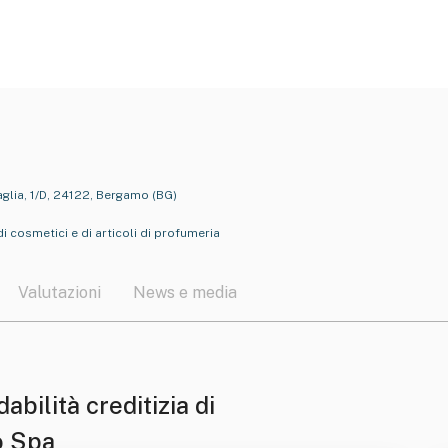
aglia, 1/D, 24122, Bergamo (BG)
 cosmetici e di articoli di profumeria
Valutazioni
News e media
dabilità creditizia di
o Spa