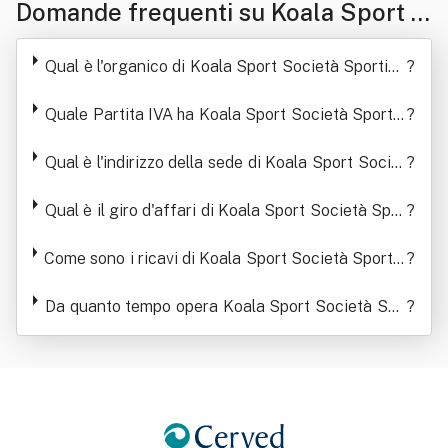
Domande frequenti su Koala Sport S
ocietà Sportiva Dilettantistica A Resp
Qual è l'organico di Koala Sport Società Sportiva
?
onsabilita' Limitata
Dilettantistica A Responsabilita' Limitata
Quale Partita IVA ha Koala Sport Società Sportiv
?
a Dilettantistica A Responsabilita' Limitata
Qual è l'indirizzo della sede di Koala Sport Societ
?
à Sportiva Dilettantistica A Responsabilita' Limita
ta
Qual è il giro d'affari di Koala Sport Società Spor
?
tiva Dilettantistica A Responsabilita' Limitata
Come sono i ricavi di Koala Sport Società Sportiv
?
a Dilettantistica A Responsabilita' Limitata negli
ultimi anni
Da quanto tempo opera Koala Sport Società Spo
?
rtiva Dilettantistica A Responsabilita' Limitata