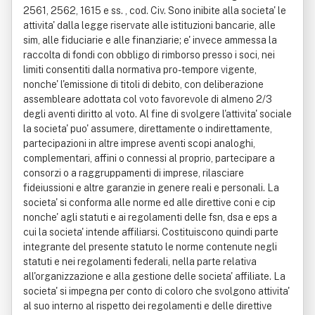
2561, 2562, 1615 e ss. , cod. Civ. Sono inibite alla societa' le
attivita' dalla legge riservate alle istituzioni bancarie, alle
sim, alle fiduciarie e alle finanziarie; e' invece ammessa la
raccolta di fondi con obbligo di rimborso presso i soci, nei
limiti consentiti dalla normativa pro-tempore vigente,
nonche' l'emissione di titoli di debito, con deliberazione
assembleare adottata col voto favorevole di almeno 2/3
degli aventi diritto al voto. Al fine di svolgere l'attivita' sociale
la societa' puo' assumere, direttamente o indirettamente,
partecipazioni in altre imprese aventi scopi analoghi,
complementari, affini o connessi al proprio, partecipare a
consorzi o a raggruppamenti di imprese, rilasciare
fideiussioni e altre garanzie in genere reali e personali. La
societa' si conforma alle norme ed alle direttive coni e cip
nonche' agli statuti e ai regolamenti delle fsn, dsa e eps a
cui la societa' intende affiliarsi. Costituiscono quindi parte
integrante del presente statuto le norme contenute negli
statuti e nei regolamenti federali, nella parte relativa
all'organizzazione e alla gestione delle societa' affiliate. La
societa' si impegna per conto di coloro che svolgono attivita'
al suo interno al rispetto dei regolamenti e delle direttive