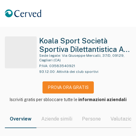
Koala Sport Società
Sportiva Dilettantistica A
Responsabilita' Limitata
Sede legale:
Via Giuseppe Mercalli, 37/D, 09129,
Cagliari (CA)
P.IVA:
03583540921
93.12.00
:
Attività dei club sportivi
PROVA ORA GRATIS
Iscriviti gratis per sbloccare tutte le
informazioni aziendali
Overview
Aziende simili
Persone
Valutazioni