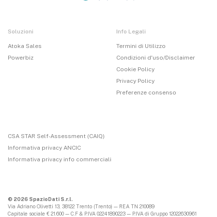
Soluzioni
Info Legali
Atoka Sales
Termini di Utilizzo
Powerbiz
Condizioni d'uso/Disclaimer
Cookie Policy
Privacy Policy
Preferenze consenso
CSA STAR Self-Assessment (CAIQ)
Informativa privacy ANCIC
Informativa privacy info commerciali
© 2026 SpazioDati S.r.l.
Via Adriano Olivetti 13, 38122 Trento (Trento) — REA TN 210089
Capitale sociale € 21.600 — C.F & P.IVA 02241890223 — P.IVA di Gruppo 12022630961