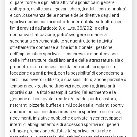
di gare, tornei e ogni altra attivita' agonistica in genere
collegata, rivolte sia ai giovani che agli adulti, con le finalita'
e con l'osservanza delle norme e delle direttive degli enti
sportivi riconosciuti ai quali intendera' affiliarsi. Inoltre, nei
limiti previsti dall'articolo 9, d. Lgs. 36/2021 e della
normativa di attuazione, potra' svolgere in maniera
secondaria e strumentale le seguenti ulteriori attivita',
strettamente connesse al fine istituzionale: - gestione
dell'impiantistica sportiva, ivi compresa la manutenzione
delle infrastrutture, degli impianti e delle attrezzature, sia di
proprieta', sia in concessione da enti pubblici oppure in
locazione da enti privati, con la possibilita' di concederne a
terzi l'uso ovvero l'utilizzo, a qualsiasi titolo, anche parziale o
temporaneo; - gestione di servizi accessori agli impianti
sportivi quali, a titolo esemplificativo, l'allestimento e la
gestione di: bar, tavole fredde e/o calde, punti di ristoro,
ristoranti, pizzerie, buffet e simili collegati a impianti sportivi,
anche in occasione di manifestazioni sportive o ricreative,
ricevimenti, iniziative pubbliche e private in genere, spacci
interni di abbigliamento e di accessori sportivi e di generi
affini; - la promozione dell'attivita' sportiva, culturale e