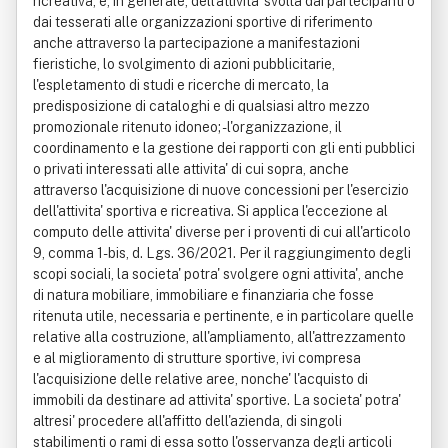
ricreativa, e, in generale, dell'attivita' svolta dai partecipanti o
dai tesserati alle organizzazioni sportive di riferimento
anche attraverso la partecipazione a manifestazioni
fieristiche, lo svolgimento di azioni pubblicitarie,
l'espletamento di studi e ricerche di mercato, la
predisposizione di cataloghi e di qualsiasi altro mezzo
promozionale ritenuto idoneo; - l'organizzazione, il
coordinamento e la gestione dei rapporti con gli enti pubblici
o privati interessati alle attivita' di cui sopra, anche
attraverso l'acquisizione di nuove concessioni per l'esercizio
dell'attivita' sportiva e ricreativa. Si applica l'eccezione al
computo delle attivita' diverse per i proventi di cui all'articolo
9, comma 1-bis, d. Lgs. 36/2021. Per il raggiungimento degli
scopi sociali, la societa' potra' svolgere ogni attivita', anche
di natura mobiliare, immobiliare e finanziaria che fosse
ritenuta utile, necessaria e pertinente, e in particolare quelle
relative alla costruzione, all'ampliamento, all'attrezzamento
e al miglioramento di strutture sportive, ivi compresa
l'acquisizione delle relative aree, nonche' l'acquisto di
immobili da destinare ad attivita' sportive. La societa' potra'
altresi' procedere all'affitto dell'azienda, di singoli
stabilimenti o rami di essa sotto l'osservanza degli articoli