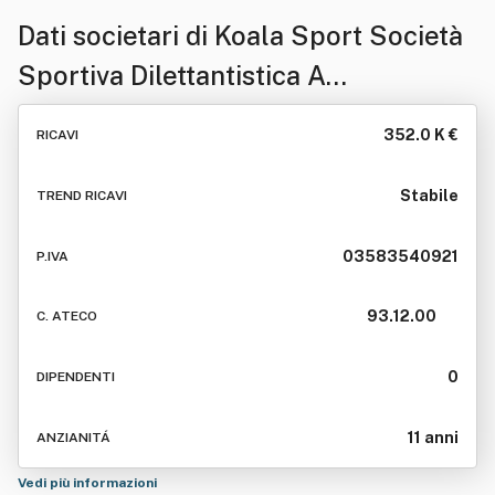
Dati societari di
Koala Sport Società
Sportiva Dilettantistica A
Responsabilita' Limitata
352.0 K €
RICAVI
Stabile
TREND RICAVI
03583540921
P.IVA
93.12.00
C. ATECO
0
DIPENDENTI
11 anni
ANZIANITÁ
Vedi più informazioni