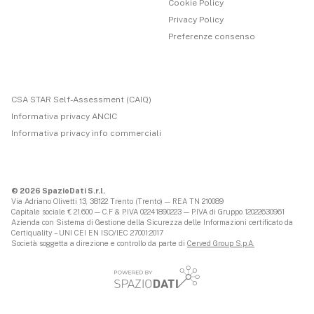
Cookie Policy
Privacy Policy
Preferenze consenso
CSA STAR Self-Assessment (CAIQ)
Informativa privacy ANCIC
Informativa privacy info commerciali
© 2026 SpazioDati S.r.l.
Via Adriano Olivetti 13, 38122 Trento (Trento) — REA TN 210089
Capitale sociale € 21.600 — C.F & P.IVA 02241890223 — P.IVA di Gruppo 12022630961
Azienda con Sistema di Gestione della Sicurezza delle Informazioni certificato da
Certiquality – UNI CEI EN ISO/IEC 27001:2017
Società soggetta a direzione e controllo da parte di
Cerved Group S.p.A.