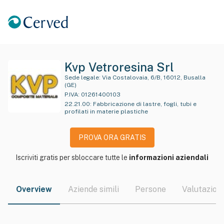
Kvp Vetroresina Srl
Sede legale:
Via Costalovaia, 6/B, 16012, Busalla
(GE)
P.IVA:
01261400103
22.21.00
:
Fabbricazione di lastre, fogli, tubi e
profilati in materie plastiche
PROVA ORA GRATIS
Iscriviti gratis per sbloccare tutte le
informazioni aziendali
Overview
Aziende simili
Persone
Valutazioni