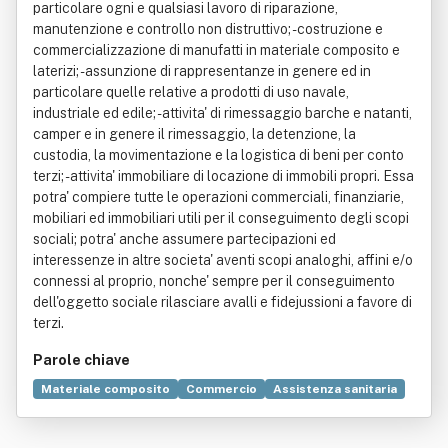
particolare ogni e qualsiasi lavoro di riparazione,
manutenzione e controllo non distruttivo; - costruzione e
commercializzazione di manufatti in materiale composito e
laterizi; - assunzione di rappresentanze in genere ed in
particolare quelle relative a prodotti di uso navale,
industriale ed edile; - attivita' di rimessaggio barche e natanti,
camper e in genere il rimessaggio, la detenzione, la
custodia, la movimentazione e la logistica di beni per conto
terzi; - attivita' immobiliare di locazione di immobili propri. Essa
potra' compiere tutte le operazioni commerciali, finanziarie,
mobiliari ed immobiliari utili per il conseguimento degli scopi
sociali; potra' anche assumere partecipazioni ed
interessenze in altre societa' aventi scopi analoghi, affini e/o
connessi al proprio, nonche' sempre per il conseguimento
dell'oggetto sociale rilasciare avalli e fidejussioni a favore di
terzi.
Parole chiave
Materiale composito
Commercio
Assistenza sanitaria
Bene immobile
Processi aziendali
Industria manifatturiera
Rivoluzione industriale