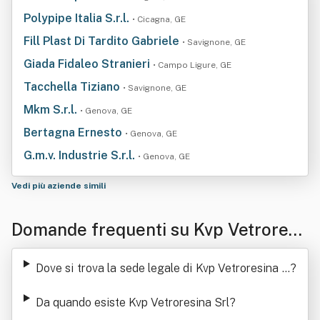
Polypipe Italia S.r.l.
• Cicagna, GE
Fill Plast Di Tardito Gabriele
• Savignone, GE
Giada Fidaleo Stranieri
• Campo Ligure, GE
Tacchella Tiziano
• Savignone, GE
Mkm S.r.l.
• Genova, GE
Bertagna Ernesto
• Genova, GE
G.m.v. Industrie S.r.l.
• Genova, GE
Vedi più aziende simili
Domande frequenti su Kvp Vetroresi
na Srl
Dove si trova la sede legale di Kvp Vetroresina S
?
rl
Da quando esiste Kvp Vetroresina Srl
?