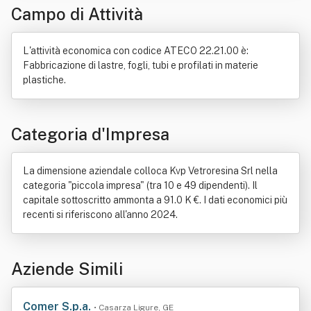
Campo di Attività
Made in Italy
Nave
Prototipo
Controllo non distruttivo
Rigidezza
Calcestruzzo
Mattone
Costruzione
Industria
Logistica
L'attività economica con codice ATECO 22.21.00 è:
Manufatto
Manutenzione
Servizio
Fabbricazione di lastre, fogli, tubi e profilati in materie
Settore immobiliare
plastiche.
Categoria d'Impresa
La dimensione aziendale colloca Kvp Vetroresina Srl nella
categoria "piccola impresa" (tra 10 e 49 dipendenti). Il
capitale sottoscritto ammonta a 91.0 K €. I dati economici più
recenti si riferiscono all'anno 2024.
Aziende Simili
Comer S.p.a.
• Casarza Ligure, GE