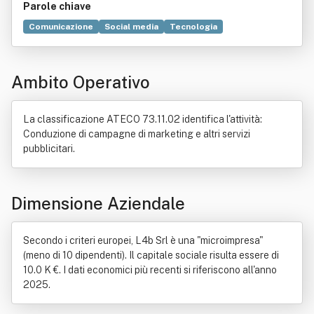
Parole chiave
Comunicazione
Social media
Tecnologia
Brand management
Progetto
Creatività
Giustizia
Mass media
Software
Informatica
Commercio
Ambito Operativo
Autorizzazione (diritto)
Consulenza
Informazione
Norma giuridica
Prodotto (economia)
Produzione
Ricerca e sviluppo
Sito web
Stampa
La classificazione ATECO 73.11.02 identifica l'attività:
Conduzione di campagne di marketing e altri servizi
pubblicitari.
Dimensione Aziendale
Secondo i criteri europei, L4b Srl è una "microimpresa"
(meno di 10 dipendenti). Il capitale sociale risulta essere di
10.0 K €. I dati economici più recenti si riferiscono all'anno
2025.