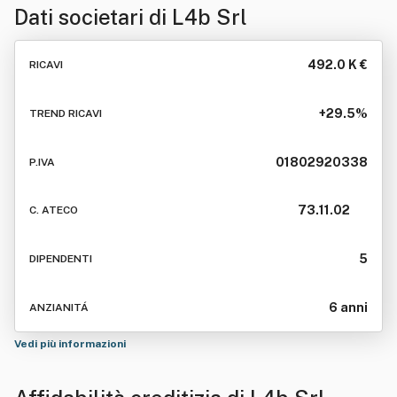
Dati societari di
L4b Srl
492.0 K €
RICAVI
+29.5%
TREND RICAVI
01802920338
P.IVA
73.11.02
C. ATECO
5
DIPENDENTI
6 anni
ANZIANITÁ
Vedi più informazioni