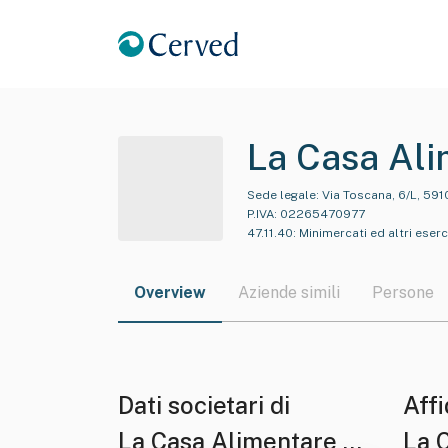
La Casa Ali
Sede legale:
Via Toscana, 6/L, 591
P.IVA:
02265470977
47.11.40
:
Minimercati ed altri eserci
Overview
Aziende simili
Persone
Dati societari di
Affi
La Casa Alimentare Di
La 