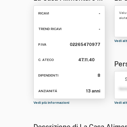
Lin Zhanghua & C. Sas
C. 
Valu
-
RICAVI
aiut
-
TREND RICAVI
Vedi al
02265470977
P.IVA
47.11.40
C. ATECO
Per
han
8
DIPENDENTI
Nom
13 anni
ANZIANITÁ
Vedi più informazioni
Vedi al
Descrizione di La Casa Alime