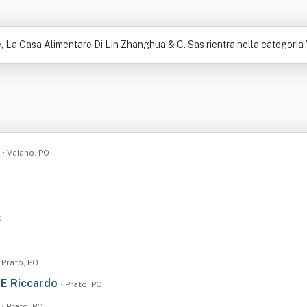
, La Casa Alimentare Di Lin Zhanghua & C. Sas rientra nella categoria 
a
• Vaiano, PO
O
• Prato, PO
o E Riccardo
• Prato, PO
.
• Prato, PO