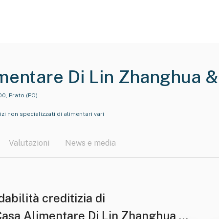
mentare Di Lin Zhanghua &
00, Prato (PO)
zi non specializzati di alimentari vari
Valutazioni
News e media
dabilità creditizia di
Casa Alimentare Di Lin Zhanghua &