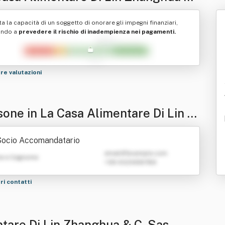
Sas
ta la capacità di un soggetto di onorare gli impegni finanziari,
ando a
prevedere il rischio di inadempienza nei pagamenti.
tre valutazioni
sone in La Casa Alimentare Di Lin Z
ghua & C. Sas
Socio Accomandatario
emailATexample.com
e e Cognome
+39 0123456789
tri contatti
ntare Di Lin Zhanghua & C. Sas