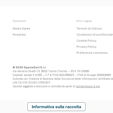
Soluzioni
Info Legali
Atoka Sales
Termini di Utilizzo
Powerbiz
Condizioni d'uso/Discla
Cookie Policy
Privacy Policy
Preferenze consenso
© 2026 SpazioDati S.r.l.
Via Adriano Olivetti 13, 38122 Trento (Trento) — REA TN 210089
Capitale sociale € 21.600 — C.F & P.IVA 02241890223 — P.IVA di Gruppo 12022630961
Azienda con Sistema di Gestione della Sicurezza delle Informazioni certificato da
UNI CEI EN ISO/IEC 27001:2017
Società soggetta a direzione e controllo da parte di
Cerved Group S.p.A.
Informativa sulla raccolta