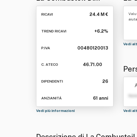
Vignetta-Guglielmone
Gug
Valu
24.4 M €
RICAVI
Srl
aiut
+6.2%
TREND RICAVI
Vedi al
00480120013
P.IVA
46.71.00
C. ATECO
Per
ugl
26
DIPENDENTI
A
Nom
61 anni
ANZIANITÁ
Vedi più informazioni
Vedi al
Descrizione di La Combustoil