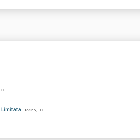
, TO
' Limitata
• Torino, TO