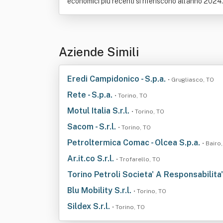
economici più recenti si riferiscono all'anno 2024.
Aziende Simili
Eredi Campidonico - S.p.a.
• Grugliasco, TO
Rete - S.p.a.
• Torino, TO
Motul Italia S.r.l.
• Torino, TO
Sacom - S.r.l.
• Torino, TO
Petroltermica Comac - Olcea S.p.a.
• Bairo
Ar.it.co S.r.l.
• Trofarello, TO
Torino Petroli Societa' A Responsabilita
Blu Mobility S.r.l.
• Torino, TO
Sildex S.r.l.
• Torino, TO