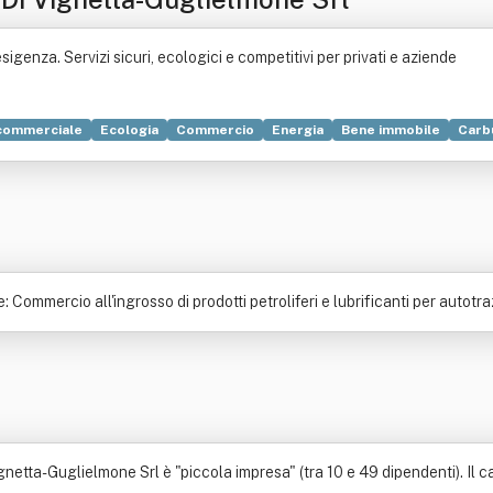
igenza. Servizi sicuri, ecologici e competitivi per privati e aziende
 commerciale
Ecologia
Commercio
Energia
Bene immobile
Carb
pravendita
Consumo
Edificio
Liquido
Manutenzione
Promozion
: Commercio all'ingrosso di prodotti petroliferi e lubrificanti per autotr
tta-Guglielmone Srl è "piccola impresa" (tra 10 e 49 dipendenti). Il capi