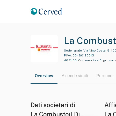
La Combusto
Sede legale:
Via Nino Costa, 8, 10
P.IVA:
00480120013
46.71.00
:
Commercio all'ingrosso di
Overview
Aziende simili
Persone
Dati societari di
Affi
La Combustoil Di
La 