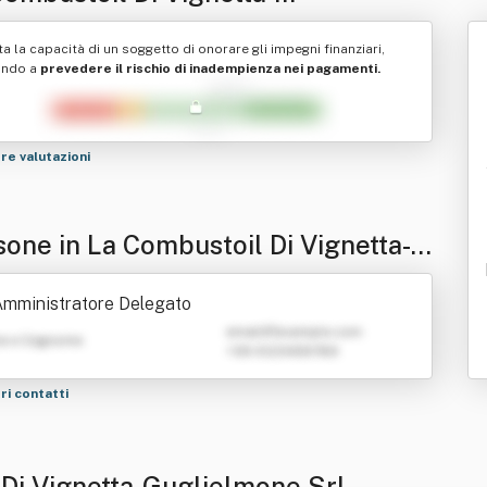
lielmone Srl
ta la capacità di un soggetto di onorare gli impegni finanziari,
ando a
prevedere il rischio di inadempienza nei pagamenti.
tre valutazioni
sone in La Combustoil Di Vignetta-G
ielmone Srl
mministratore Delegato
emailATexample.com
e e Cognome
+39 0123456789
tri contatti
 Di Vignetta-Guglielmone Srl