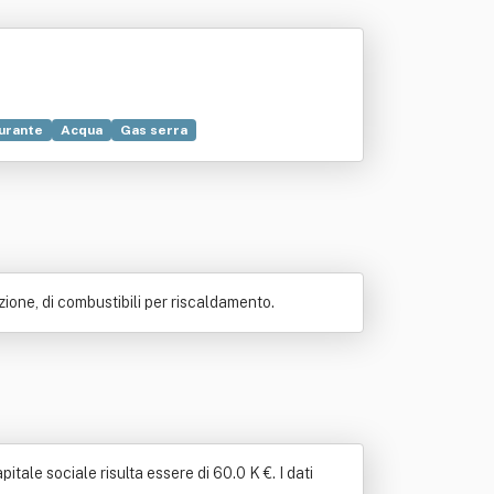
urante
Acqua
Gas serra
e
Servizio
Trasporto
azione, di combustibili per riscaldamento.
tale sociale risulta essere di 60.0 K €. I dati