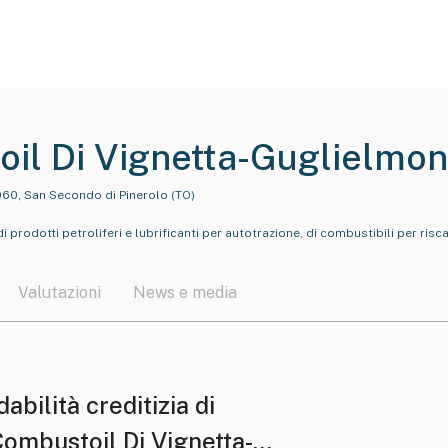
il Di Vignetta-Guglielmon
060, San Secondo di Pinerolo (TO)
 prodotti petroliferi e lubrificanti per autotrazione, di combustibili per ri
Valutazioni
News e media
dabilità creditizia di
Combustoil Di Vignetta-