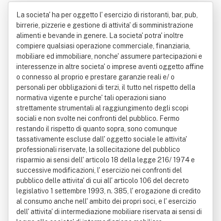
rosi E Filotea Patrizia Scudella Snc
La societa' ha per oggetto l' esercizio di ristoranti, bar, pub,
birrerie, pizzerie e gestione di attivita' di somministrazione
alimenti e bevande in genere. La societa' potra' inoltre
compiere qualsiasi operazione commerciale, finanziaria,
mobiliare ed immobiliare, nonche' assumere partecipazioni e
interessenze in altre societa' o imprese aventi oggetto affine
o connesso al proprio e prestare garanzie reali e/ o
personali per obbligazioni di terzi, il tutto nel rispetto della
normativa vigente e purche' tali operazioni siano
strettamente strumentali al raggiungimento degli scopi
sociali e non svolte nei confronti del pubblico. Fermo
restando il rispetto di quanto sopra, sono comunque
tassativamente escluse dall' oggetto sociale le attivita'
professionali riservate, la sollecitazione del pubblico
risparmio ai sensi dell' articolo 18 della legge 216/ 1974 e
successive modificazioni, l' esercizio nei confronti del
pubblico delle attivita' di cui all' articolo 106 del decreto
legislativo 1 settembre 1993, n. 385, l' erogazione di credito
al consumo anche nell' ambito dei propri soci, e l' esercizio
dell' attivita' di intermediazione mobiliare riservata ai sensi di