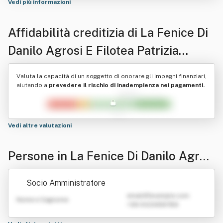
Vedi più informazioni
Affidabilità creditizia di
La Fenice Di
Danilo Agrosi E Filotea Patrizia
Scudella Snc
Valuta la capacità di un soggetto di onorare gli impegni finanziari,
aiutando a
prevedere il rischio di inadempienza nei pagamenti.
Vedi altre valutazioni
Persone in La Fenice Di Danilo Agros
i E Filotea Patrizia Scudella Snc
Socio Amministratore
emailATexample.com
Nome e Cognome
+39 0123456789