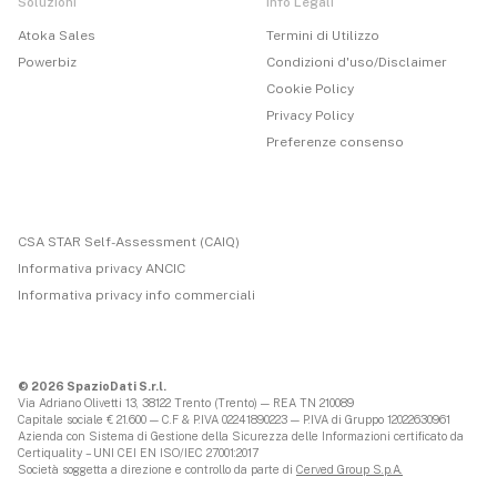
Soluzioni
Info Legali
Atoka Sales
Termini di Utilizzo
Powerbiz
Condizioni d'uso/Disclaimer
Cookie Policy
Privacy Policy
Preferenze consenso
CSA STAR Self-Assessment (CAIQ)
Informativa privacy ANCIC
Informativa privacy info commerciali
© 2026 SpazioDati S.r.l.
Via Adriano Olivetti 13, 38122 Trento (Trento) — REA TN 210089
Capitale sociale € 21.600 — C.F & P.IVA 02241890223 — P.IVA di Gruppo 12022630961
Azienda con Sistema di Gestione della Sicurezza delle Informazioni certificato da
Certiquality – UNI CEI EN ISO/IEC 27001:2017
Società soggetta a direzione e controllo da parte di
Cerved Group S.p.A.