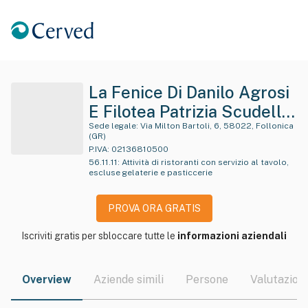
La Fenice Di Danilo Agrosi
E Filotea Patrizia Scudella
Snc
Sede legale:
Via Milton Bartoli, 6, 58022, Follonica
(GR)
P.IVA:
02136810500
56.11.11
:
Attività di ristoranti con servizio al tavolo,
escluse gelaterie e pasticcerie
PROVA ORA GRATIS
Iscriviti gratis per sbloccare tutte le
informazioni aziendali
Overview
Aziende simili
Persone
Valutazioni