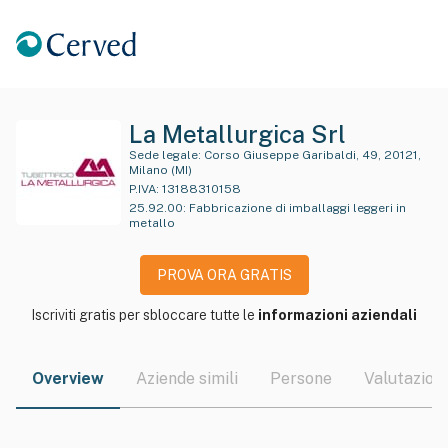
La Metallurgica Srl
Sede legale:
Corso Giuseppe Garibaldi, 49, 20121,
Milano (MI)
P.IVA:
13188310158
25.92.00
:
Fabbricazione di imballaggi leggeri in
metallo
PROVA ORA GRATIS
Iscriviti gratis per sbloccare tutte le
informazioni aziendali
Overview
Aziende simili
Persone
Valutazioni