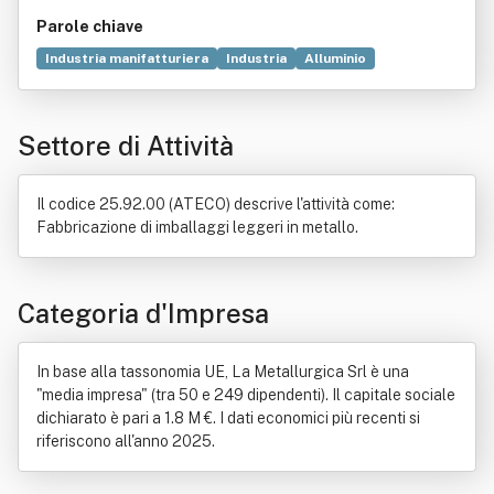
Parole chiave
Industria manifatturiera
Industria
Alluminio
Materie plastiche
Ricerca e sviluppo
Cosmesi
Industria farmaceutica
Settore primario
Contenitore
Settore di Attività
Industria alimentare
Bene
Commercio
Fabbrica
Valore
Abilitazione
Economia
Estrusione
Legge
Natura
Ordine professionale
Il codice 25.92.00 (ATECO) descrive l'attività come:
Fabbricazione di imballaggi leggeri in metallo.
Categoria d'Impresa
In base alla tassonomia UE, La Metallurgica Srl è una
"media impresa" (tra 50 e 249 dipendenti). Il capitale sociale
dichiarato è pari a 1.8 M €. I dati economici più recenti si
riferiscono all'anno 2025.