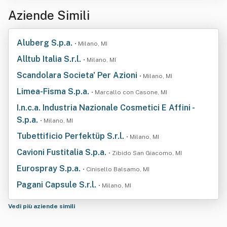
Aziende Simili
Aluberg S.p.a.
• Milano, MI
Alltub Italia S.r.l.
• Milano, MI
Scandolara Societa' Per Azioni
• Milano, MI
Limea-Fisma S.p.a.
• Marcallo con Casone, MI
I.n.c.a. Industria Nazionale Cosmetici E Affini -
S.p.a.
• Milano, MI
Tubettificio Perfektüp S.r.l.
• Milano, MI
Cavioni Fustitalia S.p.a.
• Zibido San Giacomo, MI
Eurospray S.p.a.
• Cinisello Balsamo, MI
Pagani Capsule S.r.l.
• Milano, MI
Vedi più aziende simili