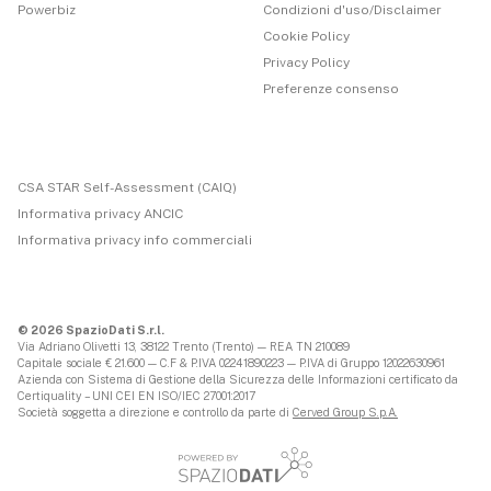
Powerbiz
Condizioni d'uso/Disclaimer
Cookie Policy
Privacy Policy
Preferenze consenso
CSA STAR Self-Assessment (CAIQ)
Informativa privacy ANCIC
Informativa privacy info commerciali
© 2026 SpazioDati S.r.l.
Via Adriano Olivetti 13, 38122 Trento (Trento) — REA TN 210089
Capitale sociale € 21.600 — C.F & P.IVA 02241890223 — P.IVA di Gruppo 12022630961
Azienda con Sistema di Gestione della Sicurezza delle Informazioni certificato da
Certiquality – UNI CEI EN ISO/IEC 27001:2017
Società soggetta a direzione e controllo da parte di
Cerved Group S.p.A.