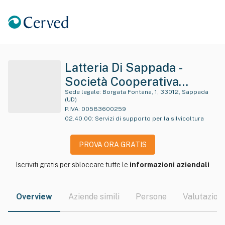
Latteria Di Sappada -
Società Cooperativa
Agricola
Sede legale:
Borgata Fontana, 1, 33012, Sappada
(UD)
P.IVA:
00583600259
02.40.00
:
Servizi di supporto per la silvicoltura
PROVA ORA GRATIS
Iscriviti gratis per sbloccare tutte le
informazioni aziendali
Overview
Aziende simili
Persone
Valutazioni