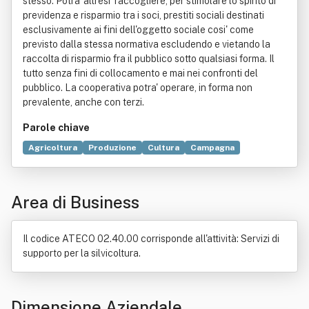
stesso. Potra' altresi' raccogliere, per stimolare lo spirito di
previdenza e risparmio tra i soci, prestiti sociali destinati
esclusivamente ai fini dell'oggetto sociale cosi' come
previsto dalla stessa normativa escludendo e vietando la
raccolta di risparmio fra il pubblico sotto qualsiasi forma. Il
tutto senza fini di collocamento e mai nei confronti del
pubblico. La cooperativa potra' operare, in forma non
prevalente, anche con terzi.
Parole chiave
Agricoltura
Produzione
Cultura
Campagna
Ambiente (biologia)
Biodiversità
Commercio
Economia
Locazione
Manutenzione
Natura
Area di Business
Riciclaggio dei rifiuti
Servizio
Società cooperativa
Il codice ATECO 02.40.00 corrisponde all'attività: Servizi di
supporto per la silvicoltura.
Dimensione Aziendale