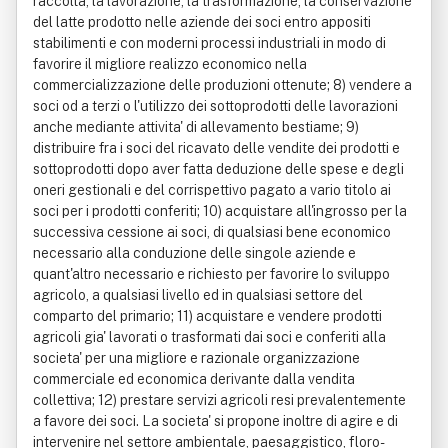
raccolta, la lavorazione, la trasformazione, la conservazione
del latte prodotto nelle aziende dei soci entro appositi
stabilimenti e con moderni processi industriali in modo di
favorire il migliore realizzo economico nella
commercializzazione delle produzioni ottenute; 8) vendere a
soci od a terzi o l'utilizzo dei sottoprodotti delle lavorazioni
anche mediante attivita' di allevamento bestiame; 9)
distribuire fra i soci del ricavato delle vendite dei prodotti e
sottoprodotti dopo aver fatta deduzione delle spese e degli
oneri gestionali e del corrispettivo pagato a vario titolo ai
soci per i prodotti conferiti; 10) acquistare all'ingrosso per la
successiva cessione ai soci, di qualsiasi bene economico
necessario alla conduzione delle singole aziende e
quant'altro necessario e richiesto per favorire lo sviluppo
agricolo, a qualsiasi livello ed in qualsiasi settore del
comparto del primario; 11) acquistare e vendere prodotti
agricoli gia' lavorati o trasformati dai soci e conferiti alla
societa' per una migliore e razionale organizzazione
commerciale ed economica derivante dalla vendita
collettiva; 12) prestare servizi agricoli resi prevalentemente
a favore dei soci. La societa' si propone inoltre di agire e di
intervenire nel settore ambientale, paesaggistico, floro-