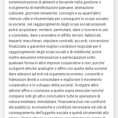
somministrazione di alimenti e bevande nella gestione o
svolgimento di manifestazioni paesane, animazione
culturale, giornate tematiche, convegni e su quant'altro
ritenuto utile e strumentale per conseguire lo scopo sociale;
la societa', nel raggiungimento degli scopi sociali propositi
potra' acquistare, vendere, permutare, dare o ricevere in uso
o comodato, dare o prendere in affitto terreni, fabbricati,
impianti, macchinari, stipulare contratti, accordi, convenzioni
finalizzate a garantire migliori condizioni negoziali per il
raggiungimento degli scopi sociali e di redditivita'; potra'
inoltre assumere interessenze e partecipazioni sotto
qualsiasi forma in altre imprese cooperative e non, purche'
svolgenti attivita' analoghe o affini con quelle della societa'
dare adesioni ad enti od organismi economici, consortili e
fideiussori diretti a consolidare e migliorare il movimento
cooperativo e lo sviluppo della societa'. Svolgere altre
attivita' affini o connesse a quelle sopra elencate nonche'
compiere tutti gli atti e concludere tutte le operazioni di
natura mobiliare, immobiliare, finanziaria (non nei confronti
del pubblico), economiche e creditizie necessarie ed utili al
conseguimento dell'oggetto sociale e quindi strumentali allo