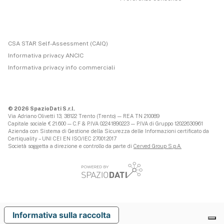
CSA STAR Self-Assessment (CAIQ)
Informativa privacy ANCIC
Informativa privacy info commerciali
© 2026 SpazioDati S.r.l.
Via Adriano Olivetti 13, 38122 Trento (Trento) — REA TN 210089
Capitale sociale € 21.600 — C.F & P.IVA 02241890223 — P.IVA di Gruppo 12022630961
Azienda con Sistema di Gestione della Sicurezza delle Informazioni certificato da
Certiquality – UNI CEI EN ISO/IEC 27001:2017
Società soggetta a direzione e controllo da parte di
Cerved Group S.p.A.
Informativa sulla raccolta