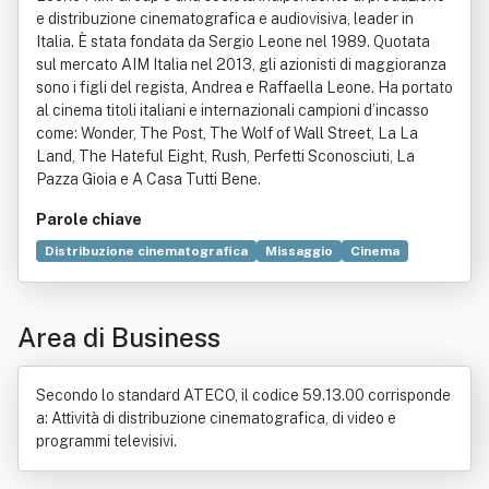
e distribuzione cinematografica e audiovisiva, leader in
Italia. È stata fondata da Sergio Leone nel 1989. Quotata
sul mercato AIM Italia nel 2013, gli azionisti di maggioranza
sono i figli del regista, Andrea e Raffaella Leone. Ha portato
al cinema titoli italiani e internazionali campioni d’incasso
come: Wonder, The Post, The Wolf of Wall Street, La La
Land, The Hateful Eight, Rush, Perfetti Sconosciuti, La
Pazza Gioia e A Casa Tutti Bene.
Parole chiave
Distribuzione cinematografica
Missaggio
Cinema
Distribuzione commerciale
Compravendita
Mafia russa
Importazione
Esportazione
Metropoli
Area di Business
Organizzazione
Industria
Produzione
Secondo lo standard ATECO, il codice 59.13.00 corrisponde
a: Attività di distribuzione cinematografica, di video e
programmi televisivi.