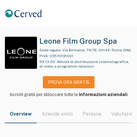
Leone Film Group Spa
Sede legale:
Via Birmania, 74/76, 00144, Roma (RM)
P.IVA:
03570191001
59.13.00
:
Attività di distribuzione cinematografica,
di video e programmi televisivi
PROVA ORA GRATIS
Iscriviti gratis per sbloccare tutte le
informazioni aziendali
Overview
Aziende simili
Persone
Valutazioni