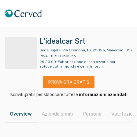
L'idealcar Srl
Sede legale:
Via Cremona, 10, 25025, Manerbio (BS)
P.IVA:
01899760985
29.20.00
:
Fabbricazione di carrozzerie per
autoveicoli, rimorchi e semirimorchi
PROVA ORA GRATIS
Iscriviti gratis per sbloccare tutte le
informazioni aziendali
Overview
Aziende simili
Persone
Valutazioni