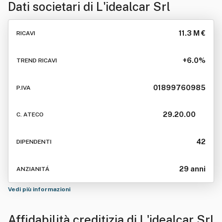
Dati societari di
L'idealcar Srl
11.3 M €
RICAVI
+6.0%
TREND RICAVI
01899760985
P.IVA
29.20.00
C. ATECO
42
DIPENDENTI
29 anni
ANZIANITÁ
Vedi più informazioni
Affidabilità creditizia di
L'idealcar Srl