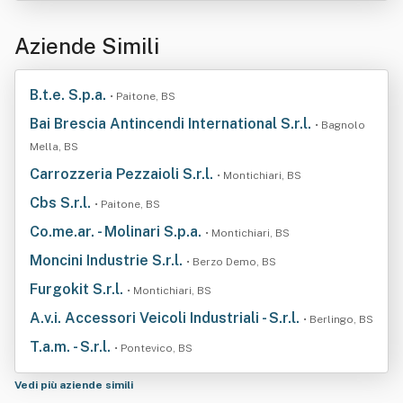
Aziende Simili
B.t.e. S.p.a.
• Paitone, BS
Bai Brescia Antincendi International S.r.l.
• Bagnolo
Mella, BS
Carrozzeria Pezzaioli S.r.l.
• Montichiari, BS
Cbs S.r.l.
• Paitone, BS
Co.me.ar. - Molinari S.p.a.
• Montichiari, BS
Moncini Industrie S.r.l.
• Berzo Demo, BS
Furgokit S.r.l.
• Montichiari, BS
A.v.i. Accessori Veicoli Industriali - S.r.l.
• Berlingo, BS
T.a.m. - S.r.l.
• Pontevico, BS
Vedi più aziende simili