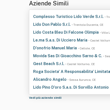
Aziende Simili
Complesso Turistico Lido Verde S.r.l.
• T
Lido Don Pablo S.r.l.
• Trentola Ducenta, CE
Lido Costa Bleu Di Falcone Olimpia
• Villa 
Le.ma S.a.s. Di Ucciero Maria
• Castel Voltur
D'onofrio Manuel Maria
• Cellole, CE
Movida Sas Di Gioacchino Sarno & C.
• Se
Gest Beach S.r.l.
• Castel Volturno, CE
Roga Societa' A Responsabilita' Limitat
Alicandro Angelo
• Sessa Aurunca, CE
Lido Pino D'oro S.a.s. Di Sorvillo Antonio
Vedi più aziende simili