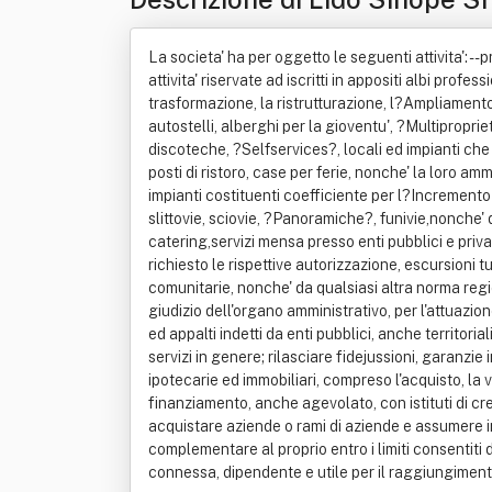
La societa' ha per oggetto le seguenti attivita': -- 
attivita' riservate ad iscritti in appositi albi profe
trasformazione, la ristrutturazione, l?Ampliamento
autostelli, alberghi per la gioventu', ?Multiproprie
discoteche, ?Selfservices?, locali ed impianti che
posti di ristoro, case per ferie, nonche' la loro am
impianti costituenti coefficiente per l?Incremento 
slittovie, sciovie, ?Panoramiche?, funivie,nonche' d
catering,servizi mensa presso enti pubblici e priv
richiesto le rispettive autorizzazione, escursioni 
comunitarie, nonche' da qualsiasi altra norma regio
giudizio dell'organo amministrativo, per l'attuazione 
ed appalti indetti da enti pubblici, anche territoria
servizi in genere; rilasciare fidejussioni, garanzi
ipotecarie ed immobiliari, compreso l'acquisto, la ve
finanziamento, anche agevolato, con istituti di cre
acquistare aziende o rami di aziende e assumere in
complementare al proprio entro i limiti consentit
connessa, dipendente e utile per il raggiungimento