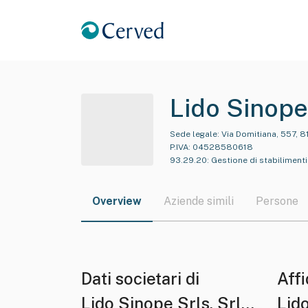
Lido Sinope
Sede legale:
Via Domitiana, 557, 
P.IVA:
04528580618
93.29.20
:
Gestione di stabilimenti b
Overview
Aziende simili
Persone
Dati societari di
Affi
Lido Sinope Srls. Srl
Lid