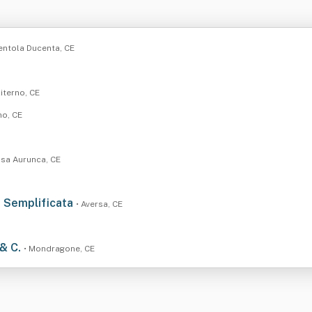
rentola Ducenta, CE
Literno, CE
no, CE
ssa Aurunca, CE
a Semplificata
• Aversa, CE
 & C.
• Mondragone, CE