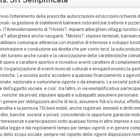
previo l'ottenimento delle prescritte autorizzazioni ed iscrizioni richiest
ssionali: - la gestione di stabilimenti balneare,ristoranti,bar,trattorie e pi
, l?Ammodernamento di ?Hotels?, impianti alberghieri,villaggi turistici a
ta'? alberghiere anche naviganti, ?Motels?, stazioni terminali, balneari,mon
 abbiano comunque attinenza con iniziative di interesse e sviluppo turis
ministrazione e conduzione sia diretta che per conto terzi, la subconduzio
del turismo anche rurale e la valorizzazione delle caratteristiche climat
i opere a carattere sportivo e ricreativo aventi carattere di complementar
ati ,l'organizzazione di eventi musicali culturali e enogastronomici,la g
turistiche. La societa' potra' accedere a qualsiasi finanziamento o agevol
nale, nazionale e comunitaria vigente o da emanarsi. La societa' potra' c
dell'oggetto sociale, e cosi', tra l'altro, in via esemplificativa: partecipa
li, nonche' da privati; stipulare appalti e subappalti; assumere personale; 
e in genere per obbligazioni anche di terzi, assumere fidi e/o mutui; effe
ndita e la permuta ?Di beni mobili, anche registrati, immobili e diritti imm
dito, banche, societa' e privati, concedendo le opportune garanzie mobilia
teressenze e partecipazioni sotto qualsiasi forma in altre imprese e soc
i dalla legge e dai regolamenti tempo per tempo vigenti; e in genere com
 dello scopo sociale, sempre nel rispetto delle vigenti disposizioni nor