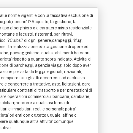
e dalle norme vigenti e con la tassativa esclusione di
zzerie,pub,nonche' l?Acquisto, la gestione, la
 tipo alberghiero o a carattere misto residenziale,
tane e lacustri, ristoranti, bar, ritrovi,
tico, ?Clubs? di ogni genere,campeggi, rifugi,
ne; - la realizzazione e/o la gestione di opere ed
iche, paesaggistiche, quali stabilimenti balneari,
ieta' rispetto a quanto sopra indicato. Attivita' di
estione di parcheggi, agenzia viaggi solo dopo aver
azione prevista da leggi regionali, nazionali,
ompiere tutti gli atti occorrenti, ad esclusivo
re e concorrere a trattative, aste, licitazioni, gare
stipulare contratti di trasporto e per prestazioni di
ttuare operazioni commerciali, bancarie, cambiarie,
obiliari; ricorrere a qualsiasi forma di
ri e immobiliari, reali e personali; potra'
ieta' od enti con oggetto uguale, affine o
piere qualunque altra attivita' comunque
mative.