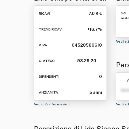
Semplificata
Valu
7.0 K €
RICAVI
aiut
+16.7%
TREND RICAVI
Vedi al
04528580618
P.IVA
93.29.20
C. ATECO
Per
ific
0
DIPENDENTI
A
Nom
5 anni
ANZIANITÁ
Vedi più informazioni
Vedi al
Descrizione di Lido Sinope Sr