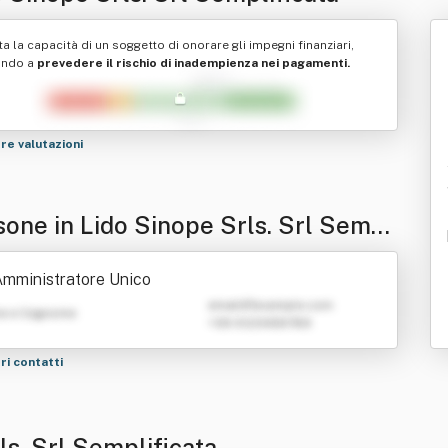
ta la capacità di un soggetto di onorare gli impegni finanziari,
ando a
prevedere il rischio di inadempienza nei pagamenti.
tre valutazioni
sone in Lido Sinope Srls. Srl Sempl
ata
mministratore Unico
emailATexample.com
e e Cognome
+39 0123456789
tri contatti
ls. Srl Semplificata