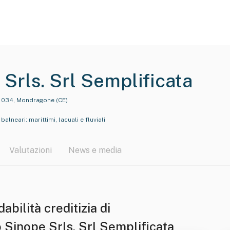
 Srls. Srl Semplificata
81034, Mondragone (CE)
alneari: marittimi, lacuali e fluviali
Valutazioni
News e media
dabilità creditizia di
o Sinope Srls. Srl Semplificata