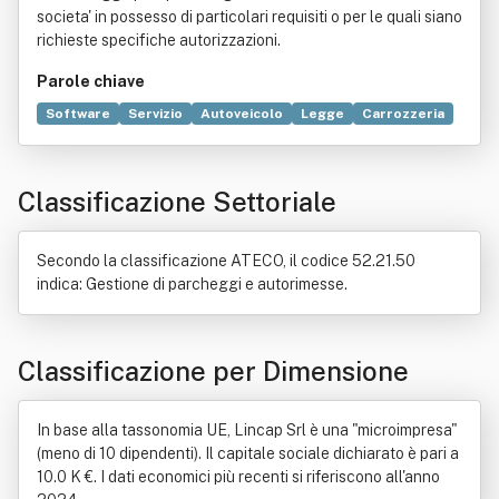
societa' in possesso di particolari requisiti o per le quali siano
richieste specifiche autorizzazioni.
Parole chiave
Software
Servizio
Autoveicolo
Legge
Carrozzeria
Locazione
Contratto di agenzia
Deposito (diritto)
Distribuzione commerciale
Hardware
Informatica
Classificazione Settoriale
Mare
Porto
Produzione
Trasporto
Secondo la classificazione ATECO, il codice 52.21.50
indica: Gestione di parcheggi e autorimesse.
Classificazione per Dimensione
In base alla tassonomia UE, Lincap Srl è una "microimpresa"
(meno di 10 dipendenti). Il capitale sociale dichiarato è pari a
10.0 K €. I dati economici più recenti si riferiscono all'anno