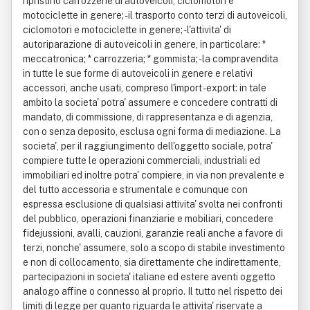
ripristino carrozzerie di autoveicoli, ciclomotori e
motociclette in genere; - il trasporto conto terzi di autoveicoli,
ciclomotori e motociclette in genere; - l'attivita' di
autoriparazione di autoveicoli in genere, in particolare: *
meccatronica; * carrozzeria; * gommista; - la compravendita
in tutte le sue forme di autoveicoli in genere e relativi
accessori, anche usati, compreso l'import - export: in tale
ambito la societa' potra' assumere e concedere contratti di
mandato, di commissione, di rappresentanza e di agenzia,
con o senza deposito, esclusa ogni forma di mediazione. La
societa', per il raggiungimento dell'oggetto sociale, potra'
compiere tutte le operazioni commerciali, industriali ed
immobiliari ed inoltre potra' compiere, in via non prevalente e
del tutto accessoria e strumentale e comunque con
espressa esclusione di qualsiasi attivita' svolta nei confronti
del pubblico, operazioni finanziarie e mobiliari, concedere
fidejussioni, avalli, cauzioni, garanzie reali anche a favore di
terzi, nonche' assumere, solo a scopo di stabile investimento
e non di collocamento, sia direttamente che indirettamente,
partecipazioni in societa' italiane ed estere aventi oggetto
analogo affine o connesso al proprio. Il tutto nel rispetto dei
limiti di legge per quanto riguarda le attivita' riservate a