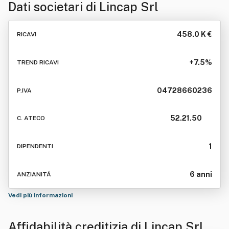
Dati societari di
Lincap Srl
458.0 K €
RICAVI
+7.5%
TREND RICAVI
04728660236
P.IVA
52.21.50
C. ATECO
1
DIPENDENTI
6 anni
ANZIANITÁ
Vedi più informazioni
Affidabilità creditizia di
Lincap Srl