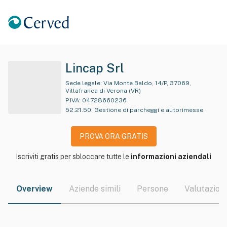
Lincap Srl
Sede legale:
Via Monte Baldo, 14/P, 37069,
Villafranca di Verona (VR)
P.IVA:
04728660236
52.21.50
:
Gestione di parcheggi e autorimesse
PROVA ORA GRATIS
Iscriviti gratis per sbloccare tutte le
informazioni aziendali
Overview
Aziende simili
Persone
Valutazioni