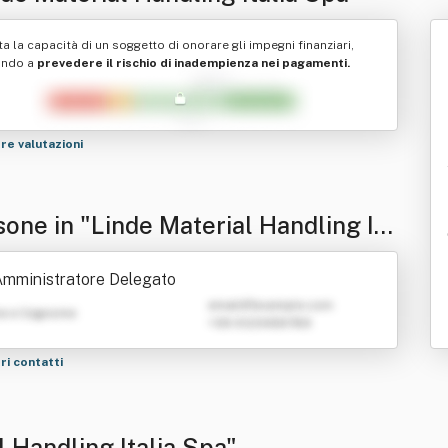
ta la capacità di un soggetto di onorare gli impegni finanziari,
ando a
prevedere il rischio di inadempienza nei pagamenti.
tre valutazioni
sone in "Linde Material Handling Ita
Spa"
mministratore Delegato
emailATexample.com
e e Cognome
+39 0123456789
tri contatti
l Handling Italia Spa"