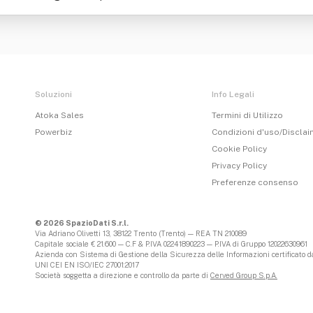
Soluzioni
Info Legali
Atoka Sales
Termini di Utilizzo
Powerbiz
Condizioni d'uso/Discla
Cookie Policy
Privacy Policy
Preferenze consenso
© 2026 SpazioDati S.r.l.
Via Adriano Olivetti 13, 38122 Trento (Trento) — REA TN 210089
Capitale sociale € 21.600 — C.F & P.IVA 02241890223 — P.IVA di Gruppo 12022630961
Azienda con Sistema di Gestione della Sicurezza delle Informazioni certificato da
UNI CEI EN ISO/IEC 27001:2017
Società soggetta a direzione e controllo da parte di
Cerved Group S.p.A.