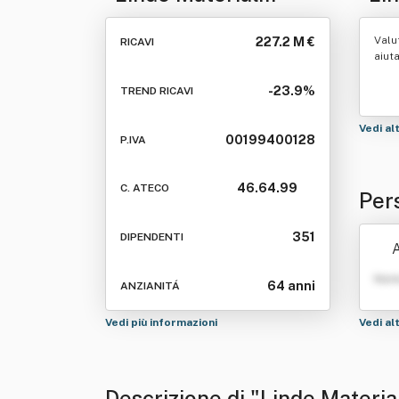
Handling Italia Spa"
Valu
227.2 M €
RICAVI
aiut
-23.9%
TREND RICAVI
Vedi al
00199400128
P.IVA
46.64.99
C. ATECO
Per
lia 
351
DIPENDENTI
A
Nom
64 anni
ANZIANITÁ
Vedi più informazioni
Vedi al
Descrizione di "Linde Materia