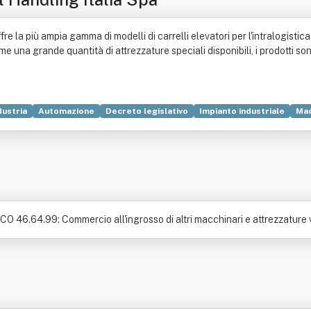
 la più ampia gamma di modelli di carrelli elevatori per l'intralogistica. 
me una grande quantità di attrezzature speciali disponibili, i prodotti so
dustria
Automazione
Decreto legislativo
Impianto industriale
Mac
ECO 46.64.99: Commercio all'ingrosso di altri macchinari e attrezzature v