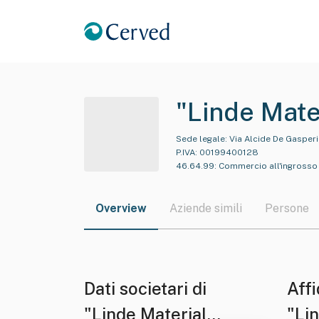
"Linde Mate
Sede legale:
Via Alcide De Gasperi,
P.IVA:
00199400128
46.64.99
:
Commercio all'ingrosso d
Overview
Aziende simili
Persone
Dati societari di
Affi
"Linde Material
"Lin