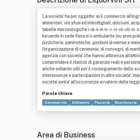
La societa' ha per oggetto: a) il commercio all'ingr
alimentari, vini sfusi ed imbottigliati, dolciumi, ac
tabelle merceologiche i - ia - ii - iii - iv - v - vi - vii - vii
bevande in sede fissa e/o ambulante (su aree pubblich
pizzicherie, paninoteche, gestioni di mense e mescite
l'organizzazione di cerimonie, di convegni, di manife
agenzia con societa' che hanno attinenza all'attivit
comprendere il rilascio di garanzie reali e personal
anche soltanto utili per il conseguimento dello sc
interessenze e partecipazioni in altre societa', im
societa' potra' all'occorrenza avvalersi delle leggi
Parole chiave
Commercio
Alimento
Pizzeria
Rosticceria
Pubblico esercizio
Ristorante
Tavola calda
Area di Business