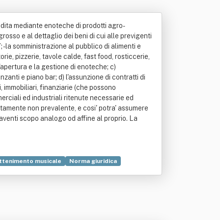
vendita mediante enoteche di prodotti agro-
grosso e al dettaglio dei beni di cui alle previgenti
c. 6 e c. 7; - la somministrazione al pubblico di alimenti e
orie, pizzerie, tavole calde, fast food, rosticcerie,
 l'apertura e la gestione di enoteche; c)
nzanti e piano bar; d) l'assunzione di contratti di
i, immobiliari, finanziarie (che possono
merciali ed industriali ritenute necessarie ed
lutamente non prevalente, e cosi' potra' assumere
 aventi scopo analogo od affine al proprio. La
attenimento musicale
Norma giuridica