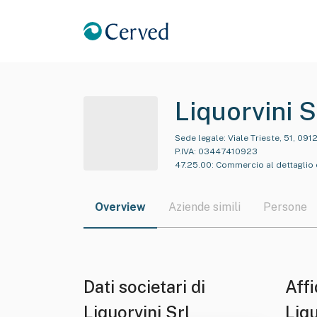
Liquorvini S
Sede legale:
Viale Trieste, 51, 0912
P.IVA:
03447410923
47.25.00
:
Commercio al dettaglio 
Overview
Aziende simili
Persone
Dati societari di
Affi
Liquorvini Srl
Liqu