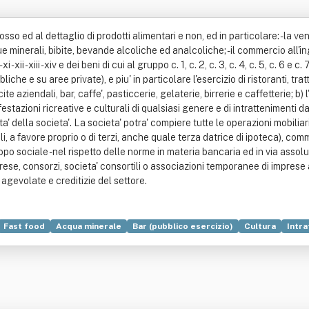
osso ed al dettaglio di prodotti alimentari e non, ed in particolare: - la 
que minerali, bibite, bevande alcoliche ed analcoliche; - il commercio all'in
i - ix - x - xi - xii - xiii - xiv e dei beni di cui al gruppo c. 1, c. 2, c. 3, c. 4, c. 5, 
e e su aree private), e piu' in particolare l'esercizio di ristoranti, tratt
 aziendali, bar, caffe', pasticcerie, gelaterie, birrerie e caffetterie; b)
stazioni ricreative e culturali di qualsiasi genere e di intrattenimenti da
a' della societa'. La societa' potra' compiere tutte le operazioni mobiliar
i, a favore proprio o di terzi, anche quale terza datrice di ipoteca), com
opo sociale - nel rispetto delle norme in materia bancaria ed in via asso
prese, consorzi, societa' consortili o associazioni temporanee di imprese
 agevolate e creditizie del settore.
Fast food
Acqua minerale
Bar (pubblico esercizio)
Cultura
Intr
Trattoria