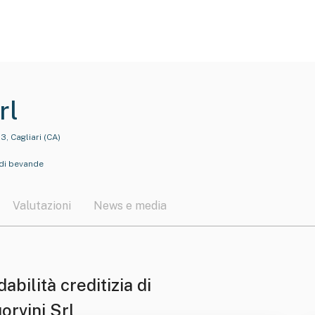
rl
3, Cagliari (CA)
di bevande
Valutazioni
News e media
dabilità creditizia di
orvini Srl