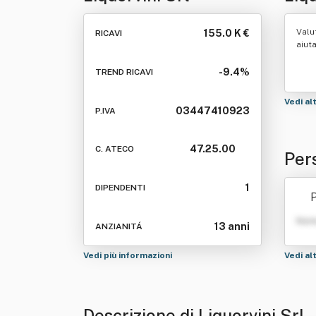
Valu
155.0 K €
RICAVI
aiut
-9.4%
TREND RICAVI
Vedi al
03447410923
P.IVA
47.25.00
C. ATECO
Pers
1
DIPENDENTI
P
Nom
13 anni
ANZIANITÁ
Vedi più informazioni
Vedi al
Descrizione di Liquorvini Srl