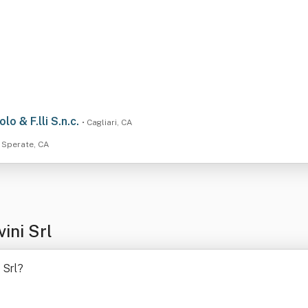
 & F.lli S.n.c.
• Cagliari, CA
 Sperate, CA
ini Srl
 Srl
?