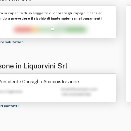
ta la capacità di un soggetto di onorare gli impegni finanziari,
ando a
prevedere il rischio di inadempienza nei pagamenti.
tre valutazioni
one in Liquorvini Srl
residente Consiglio Amministrazione
emailATexample.com
e e Cognome
+39 0123456789
tri contatti