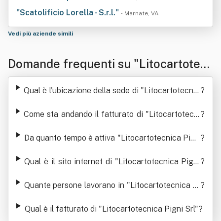
"Scatolificio Lorella - S.r.l."
• Marnate, VA
Vedi più aziende simili
Domande frequenti su "Litocartotec
nica Pigni Srl"
Qual è l'ubicazione della sede di "Litocartotecnic
?
a Pigni Srl"
Come sta andando il fatturato di "Litocartotecni
?
ca Pigni Srl"
Da quanto tempo è attiva "Litocartotecnica Pign
?
i Srl"
Qual è il sito internet di "Litocartotecnica Pigni
?
Srl"
Quante persone lavorano in "Litocartotecnica Pi
?
gni Srl"
Qual è il fatturato di "Litocartotecnica Pigni Srl"
?