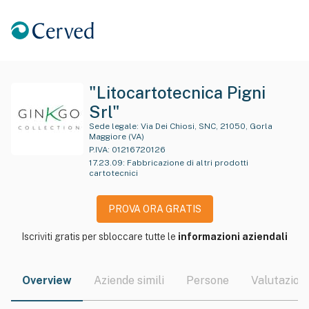
"Litocartotecnica Pigni
Srl"
Sede legale:
Via Dei Chiosi, SNC, 21050, Gorla
Maggiore (VA)
P.IVA:
01216720126
17.23.09
:
Fabbricazione di altri prodotti
cartotecnici
PROVA ORA GRATIS
Iscriviti gratis per sbloccare tutte le
informazioni aziendali
Overview
Aziende simili
Persone
Valutazioni