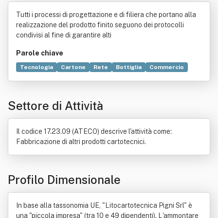
i Srl"
Tutti i processi di progettazione e di filiera che portano alla
realizzazione del prodotto finito seguono dei protocolli
condivisi al fine di garantire alti
Parole chiave
Tecnologia
Cartone
Rete
Bottiglia
Commercio
Imballaggio
Marketing
Bene immobile
Cibo da asporto
Statistica
Vino
Informazione
Settore di Attività
Scatola
Legge
Sito web
Elettronica
Industria
Produzione
Il codice 17.23.09 (ATECO) descrive l'attività come:
Fabbricazione di altri prodotti cartotecnici.
Profilo Dimensionale
In base alla tassonomia UE, "Litocartotecnica Pigni Srl" è
una "piccola impresa" (tra 10 e 49 dipendenti). L'ammontare