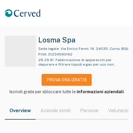
Losma Spa
Sede legale:
Via Enrico Fermi, 16, 24035, Curno (BG)
P.IVA:
01234590162
28.29.91
:
Fabbricazione di apparecchi per
depurare e filtrare liquidi e gas per uso non
domestico
PROVA ORA GRATIS
Iscriviti gratis per sbloccare tutte le
informazioni aziendali
Overview
Aziende simili
Persone
Valutazioni