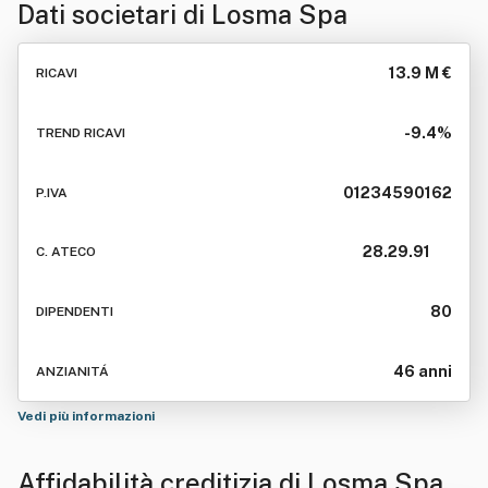
Dati societari di
Losma Spa
13.9 M €
RICAVI
-9.4%
TREND RICAVI
01234590162
P.IVA
28.29.91
C. ATECO
80
DIPENDENTI
46 anni
ANZIANITÁ
Vedi più informazioni
Affidabilità creditizia di
Losma Spa