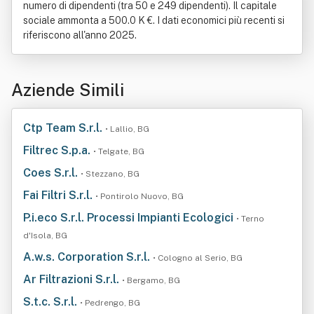
numero di dipendenti (tra 50 e 249 dipendenti). Il capitale
sociale ammonta a 500.0 K €. I dati economici più recenti si
riferiscono all'anno 2025.
Aziende Simili
Ctp Team S.r.l.
• Lallio, BG
Filtrec S.p.a.
• Telgate, BG
Coes S.r.l.
• Stezzano, BG
Fai Filtri S.r.l.
• Pontirolo Nuovo, BG
P.i.eco S.r.l. Processi Impianti Ecologici
• Terno
d'Isola, BG
A.w.s. Corporation S.r.l.
• Cologno al Serio, BG
Ar Filtrazioni S.r.l.
• Bergamo, BG
S.t.c. S.r.l.
• Pedrengo, BG