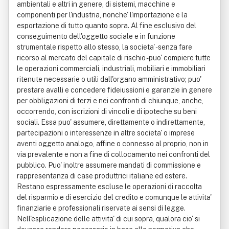
ambientali e altri in genere, di sistemi, macchine e
componenti per l'industria, nonche' l'importazione e la
esportazione di tutto quanto sopra. Al fine esclusivo del
conseguimento dell'oggetto sociale e in funzione
strumentale rispetto allo stesso, la societa' - senza fare
ricorso al mercato del capitale di rischio - puo' compiere tutte
le operazioni commerciali, industriali, mobiliari e immobiliari
ritenute necessarie o utili dall'organo amministrativo; puo'
prestare avalli e concedere fideiussioni e garanzie in genere
per obbligazioni di terzi e nei confronti di chiunque, anche,
occorrendo, con iscrizioni di vincoli e di ipoteche su beni
sociali. Essa puo' assumere, direttamente o indirettamente,
partecipazioni o interessenze in altre societa' o imprese
aventi oggetto analogo, affine o connesso al proprio, non in
via prevalente e non a fine di collocamento nei confronti del
pubblico. Puo' inoltre assumere mandati di commissione e
rappresentanza di case produttrici italiane ed estere.
Restano espressamente escluse le operazioni di raccolta
del risparmio e di esercizio del credito e comunque le attivita'
finanziarie e professionali riservate ai sensi di legge.
Nell'esplicazione delle attivita' di cui sopra, qualora cio' si