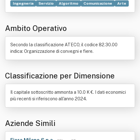
Ingegneria
Servizio
Algoritmo
Comunicazione
Arte
Decreto legislativo
Industria
Semantica
Prodotto (economia)
Teatro
Digitale (informatica)
Ambito Operativo
Intelligenza artificiale
Informazione
Implementazione
Legge
Licenza (informatica)
Ricerca e sviluppo
Sistema informatico
Sviluppo economico
Tecnologia
Secondo la classificazione ATECO, il codice 82.30.00
indica: Organizzazione di convegni e fiere.
Classificazione per Dimensione
Il capitale sottoscritto ammonta a 10.0 K €. I dati economici
più recenti si riferiscono all'anno 2024.
Aziende Simili