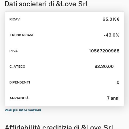
Dati societari di
&Love Srl
65.0 K €
RICAVI
-43.0%
TREND RICAVI
10567200968
P.IVA
82.30.00
C. ATECO
0
DIPENDENTI
7 anni
ANZIANITÁ
Vedi più informazioni
Affidabilità creditizia di
&Love Srl