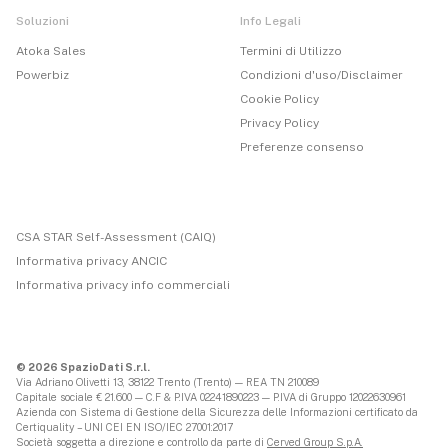
Soluzioni
Info Legali
Atoka Sales
Termini di Utilizzo
Powerbiz
Condizioni d'uso/Disclaimer
Cookie Policy
Privacy Policy
Preferenze consenso
CSA STAR Self-Assessment (CAIQ)
Informativa privacy ANCIC
Informativa privacy info commerciali
© 2026 SpazioDati S.r.l.
Via Adriano Olivetti 13, 38122 Trento (Trento) — REA TN 210089
Capitale sociale € 21.600 — C.F & P.IVA 02241890223 — P.IVA di Gruppo 12022630961
Azienda con Sistema di Gestione della Sicurezza delle Informazioni certificato da
Certiquality – UNI CEI EN ISO/IEC 27001:2017
Società soggetta a direzione e controllo da parte di
Cerved Group S.p.A.