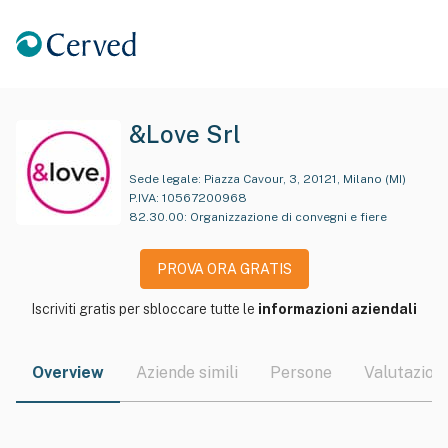
&Love Srl
Sede legale:
Piazza Cavour, 3, 20121, Milano (MI)
P.IVA:
10567200968
82.30.00
:
Organizzazione di convegni e fiere
PROVA ORA GRATIS
Iscriviti gratis per sbloccare tutte le
informazioni aziendali
Overview
Aziende simili
Persone
Valutazioni