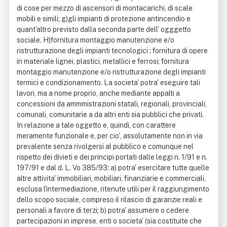
di cose per mezzo di ascensori di montacarichi, di scale
mobili e simili; g)gli impianti di protezione antincendio e
quant'altro previsto dalla seconda parte dell' ogggetto
sociale. H)fornitura montaggio manutenzione e/o
ristrutturazione degli impianti tecnologici ; fornitura di opere
in materiale lignei, plastici, metallici e ferrosi; fornitura
montaggio manutenzione e/o ristrutturazione degli impianti
termici e condizionamento. La societa' potra' eseguire tali
lavori, ma a nome proprio, anche mediante appalti a
concessioni da ammmistrazioni statali, regionali, provinciali,
comunali, comunitarie a da altri enti sia pubblici che privati.
In relazione a tale oggetto e, quindi, con carattere
meramente funzionale e, per cio', assolutamente non in via
prevalente senza rivolgersi al pubblico e comunque nel
rispetto dei divieti e dei principi portati dalle leggi n. 1/91 e n.
197/91 e dal d. L. Vo 385/93: a) potra' esercitare tutte quelle
altre attivita' immobiliari, mobiliari, finanziarie e commerciali,
esclusa l'intermediazione, ritenute utili per il raggiungimento
dello scopo sociale, compreso il rilascio di garanzie reali e
personali a favore di terzi; b) potra' assumere o cedere
partecipazioni in imprese, enti o societa' (sia costituite che